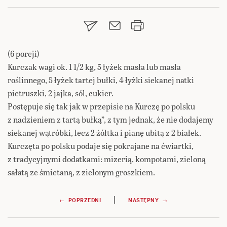
(6 porcji)
Kurczak wagi ok. 1 1/2 kg, 5 łyżek masła lub masła
roślinnego, 5 łyżek tartej bułki, 4 łyżki siekanej natki
pietruszki, 2 jajka, sól, cukier.
Postępuje się tak jak w przepisie na Kurczę po polsku
z nadzieniem z tartą bułką”, z tym jednak, że nie dodajemy
siekanej wątróbki, lecz 2 żółtka i pianę ubitą z 2 białek.
Kurczęta po polsku podaje się pokrajane na ćwiartki,
z tradycyjnymi dodatkami: mizerią, kompotami, zieloną
sałatą ze śmietaną, z zielonym groszkiem.
Nawigacja
|
← POPRZEDNI
NASTĘPNY →
wpisu