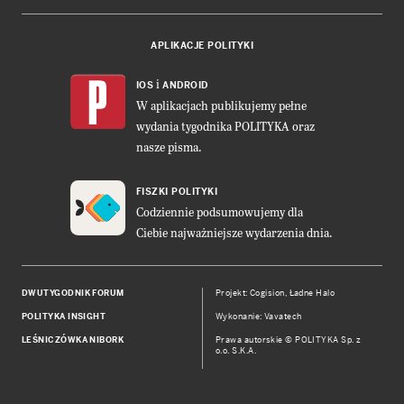
APLIKACJE POLITYKI
i
IOS
ANDROID
W aplikacjach publikujemy pełne
wydania tygodnika POLITYKA oraz
nasze pisma.
FISZKI POLITYKI
Codziennie podsumowujemy dla
Ciebie najważniejsze wydarzenia dnia.
DWUTYGODNIK FORUM
Projekt:
Cogision
,
Ładne Halo
POLITYKA INSIGHT
Wykonanie: Vavatech
LEŚNICZÓWKA NIBORK
Prawa autorskie © POLITYKA Sp. z
o.o. S.K.A.