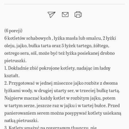
(6 porcji)
6 kotletów schabowych , łyżka masła lub smalcu, 2 łyżki
oleju, jajko, bułka tarta oraz 5 łyżek tartego, żółtego,
ostrego sera, sól, może być też łyżka posiekanej drobno
pietruszki.
1. Dokładnie zbić pokrojone kotlety, nadając im ładny
kształt.
2. Przygotować w jednej miseczce jajko rozbite z dwoma
łyżkami wody, w drugiej utarty ser, w trzeciej bułkę tartą.
Najpierw maczać każdy kotlet w rozbitym jajku, potem
w tartym serze, jeszcze raz w jajku i w tartej bułce. Przed
panierowaniem serem można posypywać kotlety usiekaną
natką pietruszki.
3. Kotlety smażyć na rozgrzanym tłuszczu, nie