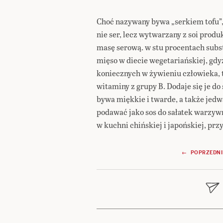
Choć nazywany bywa „serkiem tofu”, 
nie ser, lecz wytwarzany z soi prod
masę serową. w stu procentach subst
mięso w diecie wegetariańskiej, gd
koniecznych w żywieniu człowieka, t
witaminy z grupy B. Dodaje się je do
bywa miękkie i twarde, a także jed
podawać jako sos do sałatek warzyw
w kuchni chińskiej i japońskiej, pr
Nawigacja
← POPRZEDNI
wpisu