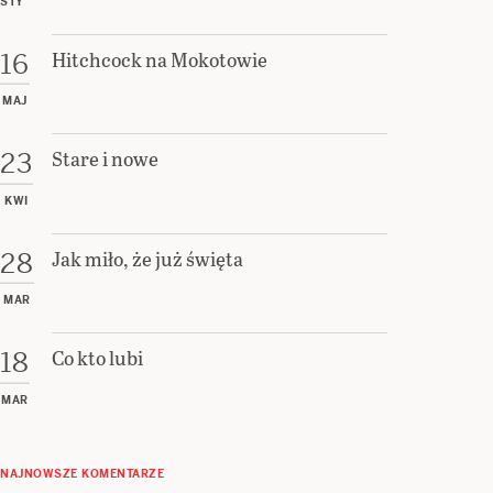
STY
Hitchcock na Mokotowie
16
MAJ
Stare i nowe
23
KWI
Jak miło, że już święta
28
MAR
Co kto lubi
18
MAR
NAJNOWSZE KOMENTARZE