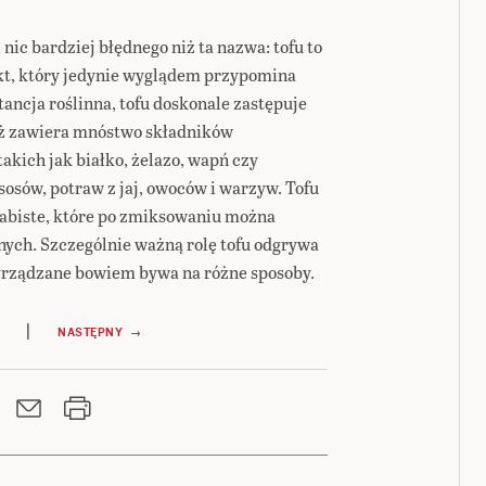
nic bardziej błędnego niż ta nazwa: tofu to
ukt, który jedynie wyglądem przypomina
ancja roślinna, tofu doskonale zastępuje
yż zawiera mnóstwo składników
akich jak białko, żelazo, wapń czy
 sosów, potraw z jaj, owoców i warzyw. Tofu
wabiste, które po zmiksowaniu można
nych. Szczególnie ważną rolę tofu odgrywa
zyrządzane bowiem bywa na różne sposoby.
|
NASTĘPNY →