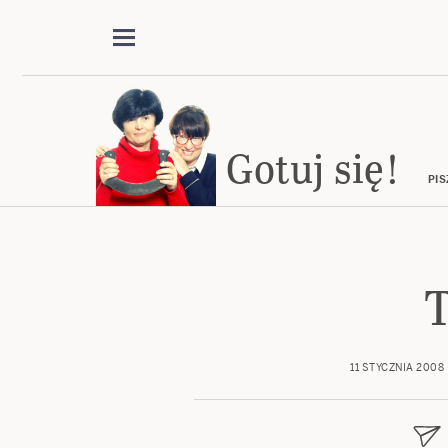
Gotuj się!
PIS
T
11 STYCZNIA 2008