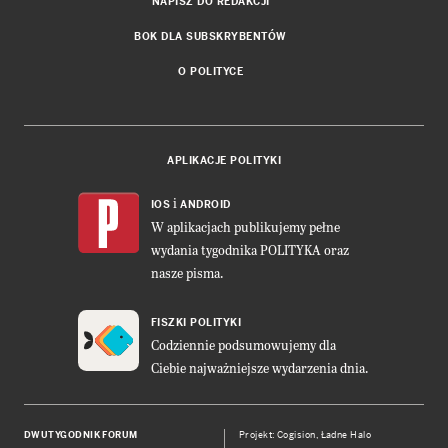
NAPISZ DO REDAKCJI
BOK DLA SUBSKRYBENTÓW
O POLITYCE
APLIKACJE POLITYKI
i
IOS
ANDROID
W aplikacjach publikujemy pełne
wydania tygodnika POLITYKA oraz
nasze pisma.
FISZKI POLITYKI
Codziennie podsumowujemy dla
Ciebie najważniejsze wydarzenia dnia.
DWUTYGODNIK FORUM
Projekt:
Cogision
,
Ładne Halo