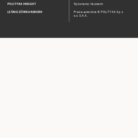
POLITYKA INSIGHT
Wykonanie: Vavatech
LEŚNICZÓWKA NIBORK
Prawa autorskie © POLITYKA Sp. z
o.o. S.K.A.