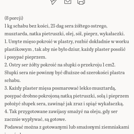
(8 porcji)
1 kg schabu bez kości, 25 dag sera żółtego ostrego,
musztarda, natka pietruszki, olej, sól, pieprz, wykałaczki.
1. Umyte mięso pokroić w plastry, rozbić dokładnie w worku
plastikowym , tak aby nie było dziur, każdy plaster posolić
i posypać pieprzem.
2. Ostry ser żółty pokroić na słupki o przekroju 1 cm2.
Słupki sera nie powinny być dłuższe od szerokości plastra
schabu.
3. Każdy plaster mięsa posmarować lekko musztardą,
posypać drobno pokrojoną natką pietruszki, solą i pieprzem
położyć słupek sera, zawinąć jak zraz i spiąć wykałaczką.
4. Tak przygotowane zawijasy smażyć na oleju, gdy ser
zacznie wypływać, są gotowe.
Podawać można z gotowanymi lub smażonymi ziemniakami