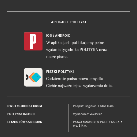
APLIKACJE POLITYKI
i
IOS
ANDROID
W aplikacjach publikujemy pełne
wydania tygodnika POLITYKA oraz
nasze pisma.
FISZKI POLITYKI
Codziennie podsumowujemy dla
Ciebie najważniejsze wydarzenia dnia.
DWUTYGODNIK FORUM
Projekt:
Cogision
,
Ładne Halo
POLITYKA INSIGHT
Wykonanie: Vavatech
LEŚNICZÓWKA NIBORK
Prawa autorskie © POLITYKA Sp. z
o.o. S.K.A.