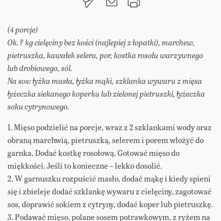
(4 porcje)
Ok. ? kg cielęciny bez kości (najlepiej z łopatki), marchew,
pietruszka, kawałek selera, por, kostka rosołu warzywnego
lub drobiowego, sól.
Na sos: łyżka masła, łyżka mąki, szklanka wywaru z mięsa
łyżeczka siekanego koperku lub zielonej pietruszki, łyżeczka
soku cytrynowego.
1. Mięso podzielić na porcje, wraz z 2 szklankami wody oraz
obraną marchwią, pietruszką, selerem i porem włożyć do
garnka. Dodać kostkę rosołową. Gotować mięso do
miękkości. Jeśli to konieczne – lekko dosolić.
2. W garnuszku rozpuścić masło, dodać mąkę i kiedy spieni
się i zbieleje dodać szklankę wywaru z cielęciny, zagotować
sos, doprawić sokiem z cytryny, dodać koper lub pietruszkę.
3. Podawać mięso, polane sosem potrawkowym, z ryżem na