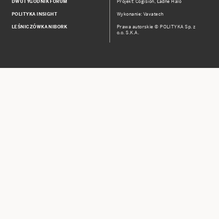
DWUTYGODNIK FORUM
Projekt:
Cogision
,
Ładne Halo
POLITYKA INSIGHT
Wykonanie: Vavatech
LEŚNICZÓWKA NIBORK
Prawa autorskie © POLITYKA Sp. z
o.o. S.K.A.