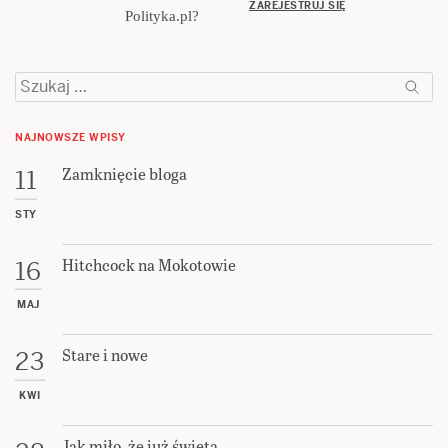
ZAREJESTRUJ SIĘ
Polityka.pl?
Szukaj:
NAJNOWSZE WPISY
Zamknięcie bloga
11
STY
Hitchcock na Mokotowie
16
MAJ
Stare i nowe
23
KWI
Jak miło, że już święta