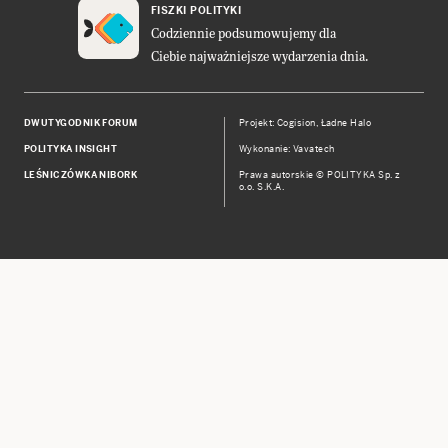
FISZKI POLITYKI
Codziennie podsumowujemy dla
Ciebie najważniejsze wydarzenia dnia.
DWUTYGODNIK FORUM
Projekt:
Cogision
,
Ładne Halo
POLITYKA INSIGHT
Wykonanie: Vavatech
LEŚNICZÓWKA NIBORK
Prawa autorskie © POLITYKA Sp. z
o.o. S.K.A.