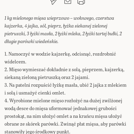
1 kg mielonego mięsa wieprzowo – wołowego, czerstwa
kajzerka, 4 jajka, sól, pieprz, łyżka siekanej zielonej
pietruszki, 3 łyżki masła, 2 łyżki mleka, 2 łyżki tartej bułki, 2
długie parówki wiedeńskie.
1. Namoczyć w wodzie kajzerkę, odcisnąć, rozdrobnić
widelcem.
2. Mięso wymieszać dokładnie z solą, pieprzem, kajzerką,
siekaną zieloną pietruszką oraz 2 jajami.
3. Na patelni rozpuścić łyżkę masła, ubić 2 jajka z mlekiem
i solą i usmażyć cienki omlet.
4. Wyrobione mielone mięso rozłożyć na dużej zwilżonej
wodą desce do mięsa uformować jednakowej grubości
prostokąt, na nim ułożyć omlet a na krańcu mięsa ułożyć
obrane ze skórek parówki. Zwinąć płat mięsa, aby parówki
stanowiły jego środkowy punkt.