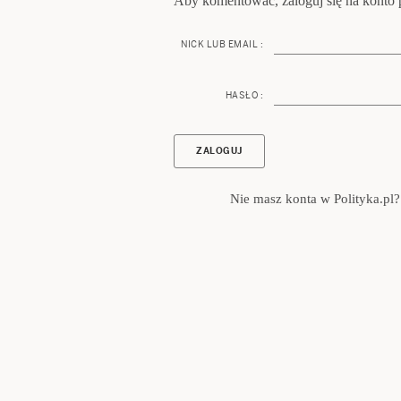
Aby komentować, zaloguj się na konto p
NICK LUB EMAIL :
HASŁO :
Nie masz konta w Polityka.pl?