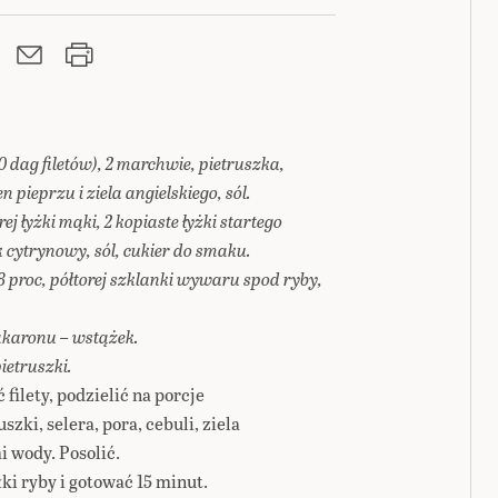
0 dag filetów), 2 marchwie, pietruszka,
n pieprzu i ziela angielskiego, sól.
j łyżki mąki, 2 kopiaste łyżki startego
ok cytrynowy, sól, cukier do smaku.
8 proc, półtorej szklanki wywaru spod ryby,
makaronu – wstążek.
pietruszki.
 filety, podzielić na porcje
zki, selera, pora, cebuli, ziela
i wody. Posolić.
i ryby i gotować 15 minut.