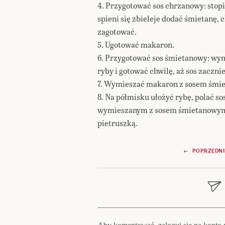
4. Przygotować sos chrzanowy: stop
spieni się zbieleje dodać śmietanę, c
zagotować.
5. Ugotować makaron.
6. Przygotować sos śmietanowy: wy
ryby i gotować chwilę, aż sos zacznie
7. Wymieszać makaron z sosem śmi
8. Na półmisku ułożyć rybę, polać
wymieszanym z sosem śmietanowym.
pietruszką.
Nawigacja
← POPRZEDNI
wpisu