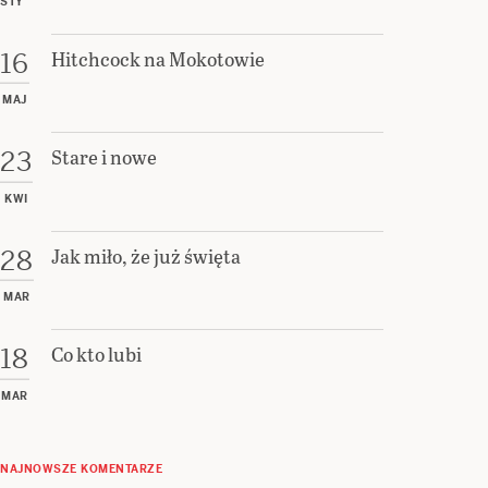
STY
Hitchcock na Mokotowie
16
MAJ
Stare i nowe
23
KWI
Jak miło, że już święta
28
MAR
Co kto lubi
18
MAR
NAJNOWSZE KOMENTARZE