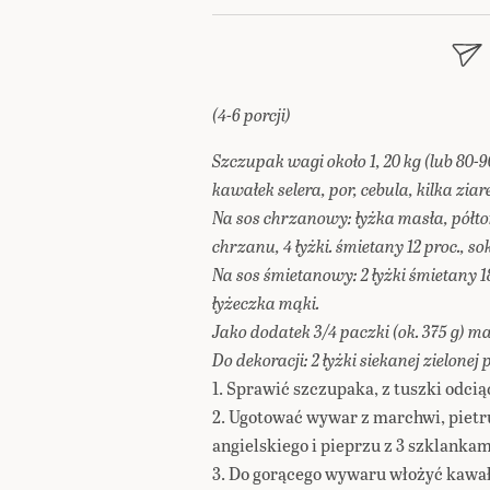
(4-6 porcji)
Szczupak wagi około 1, 20 kg (lub 80-9
kawałek selera, por, cebula, kilka ziare
Na sos chrzanowy: łyżka masła, półtore
chrzanu, 4 łyżki. śmietany 12 proc., s
Na sos śmietanowy: 2 łyżki śmietany 1
łyżeczka mąki.
Jako dodatek 3/4 paczki (ok. 375 g) 
Do dekoracji: 2 łyżki siekanej zielonej 
1. Sprawić szczupaka, z tuszki odciąć
2. Ugotować wywar z marchwi, pietrus
angielskiego i pieprzu z 3 szklankam
3. Do gorącego wywaru włożyć kawałk