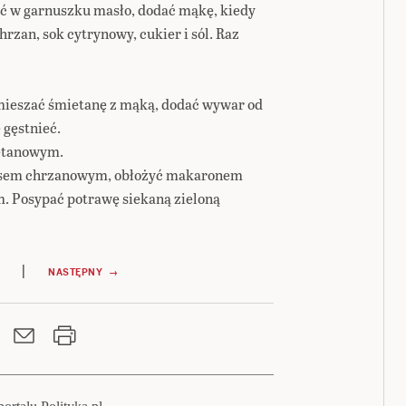
ić w garnuszku masło, dodać mąkę, kiedy
hrzan, sok cytrynowy, cukier i sól. Raz
mieszać śmietanę z mąką, dodać wywar od
 gęstnieć.
etanowym.
 sosem chrzanowym, obłożyć makaronem
 Posypać potrawę siekaną zieloną
|
NASTĘPNY →