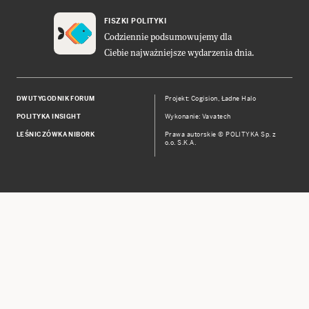
FISZKI POLITYKI
Codziennie podsumowujemy dla
Ciebie najważniejsze wydarzenia dnia.
DWUTYGODNIK FORUM
Projekt:
Cogision
,
Ładne Halo
POLITYKA INSIGHT
Wykonanie: Vavatech
LEŚNICZÓWKA NIBORK
Prawa autorskie © POLITYKA Sp. z
o.o. S.K.A.