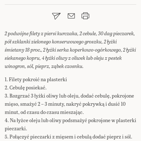
2 podwójne filety z piersi kurczaka, 2 cebule, 30 dag pieczarek,
pół szklanki zielonego konserwowego groszku, 2 łyżki
śmietany 18 proc., 2 łyżki serka koperkowo-ogórkowego, 2 łyżki
siekanego kopru, 4 łyżki oliwy z oliwek lub oleju z pestek
winogron, sól, pieprz, ząbek czosnku.
1. Filety pokroić na plasterki
2. Cebulę posiekać.
3. Rozgrzać 3 łyżki oliwy lub oleju, dodać cebulę, pokrojone
mięso, smażyć 2 – 3 minuty, nakryć pokrywką i dusić 10
minut, od czasu do czasu mieszając.
4. Na łyżce oleju lub oliwy podsmażyć pokrojone w plasterki
pieczarki.
5. Połączyć pieczarki z mięsem i cebulą dodać pieprz i sól.