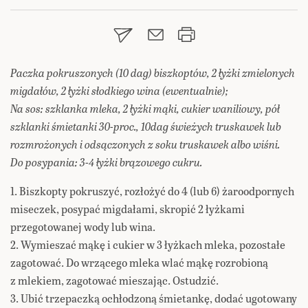
Paczka pokruszonych (10 dag) biszkoptów, 2 łyżki zmielonych
migdałów, 2 łyżki słodkiego wina (ewentualnie);
Na sos: szklanka mleka, 2 łyżki mąki, cukier waniliowy, pół
szklanki śmietanki 30-proc., 10dag świeżych truskawek lub
rozmrożonych i odsączonych z soku truskawek albo wiśni.
Do posypania: 3-4 łyżki brązowego cukru.
1. Biszkopty pokruszyć, rozłożyć do 4 (lub 6) żaroodpornych
miseczek, posypać migdałami, skropić 2 łyżkami
przegotowanej wody lub wina.
2. Wymieszać mąkę i cukier w 3 łyżkach mleka, pozostałe
zagotować. Do wrzącego mleka wlać mąkę rozrobioną
z mlekiem, zagotować mieszając. Ostudzić.
3. Ubić trzepaczką ochłodzoną śmietankę, dodać ugotowany