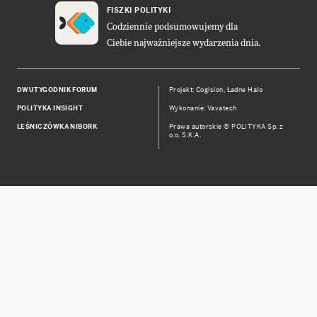
FISZKI POLITYKI
Codziennie podsumowujemy dla
Ciebie najważniejsze wydarzenia dnia.
DWUTYGODNIK FORUM
Projekt:
Cogision
,
Ładne Halo
POLITYKA INSIGHT
Wykonanie: Vavatech
LEŚNICZÓWKA NIBORK
Prawa autorskie © POLITYKA Sp. z
o.o. S.K.A.