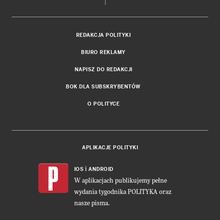
REDAKCJA POLITYKI
BIURO REKLAMY
NAPISZ DO REDAKCJI
BOK DLA SUBSKRYBENTÓW
O POLITYCE
APLIKACJE POLITYKI
i
IOS
ANDROID
W aplikacjach publikujemy pełne
wydania tygodnika POLITYKA oraz
nasze pisma.