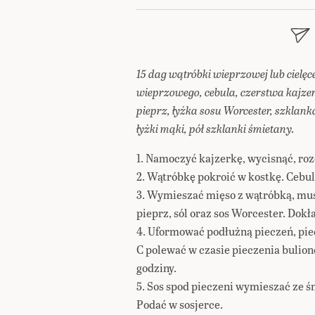
15 dag wątróbki wieprzowej lub cielęc
wieprzowego, cebula, czerstwa kajzer
pieprz, łyżka sosu Worcester, szklanka
łyżki mąki, pół szklanki śmietany.
1. Namoczyć kajzerkę, wycisnąć, ro
2. Wątróbkę pokroić w kostkę. Cebu
3. Wymieszać mięso z wątróbką, mus
pieprz, sól oraz sos Worcester. Dok
4. Uformować podłużną pieczeń, pie
C polewać w czasie pieczenia bulio
godziny.
5. Sos spod pieczeni wymieszać ze ś
Podać w sosjerce.