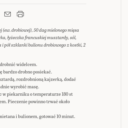
ej (ew. drobiowej), 50 dag mielonego mięsa
ka, łyżeczka francuskiej musztardy, sól,
 i pół szklanki bulionu drobiowego z kostki, 2
zdrobnić widelcem.
lę bardzo drobno posiekać.
ztardą, rozdrobnioną kajzerką, dodać
ładnie wyrobić masę.
c w piekarniku o temperaturze 180 st
nem. Pieczenie powinno trwać około
mietana i bulionem, gotować 10 minut.