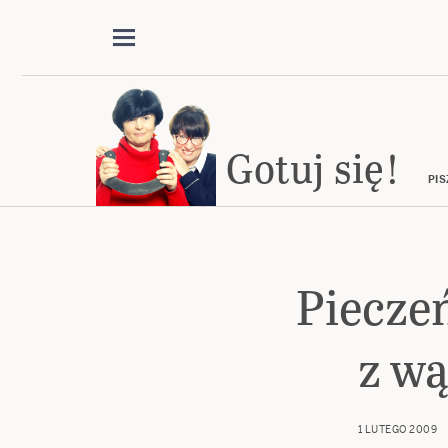
Gotuj się!
PIS
Piecze
z w
1 LUTEGO 2009