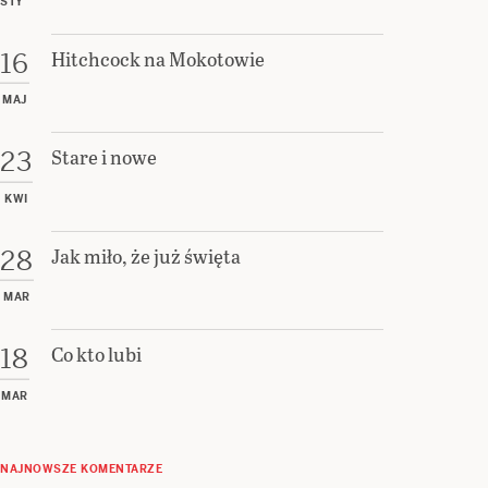
STY
Hitchcock na Mokotowie
16
MAJ
Stare i nowe
23
KWI
Jak miło, że już święta
28
MAR
Co kto lubi
18
MAR
NAJNOWSZE KOMENTARZE