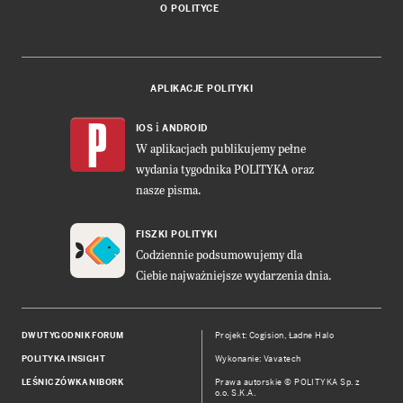
O POLITYCE
APLIKACJE POLITYKI
i
IOS
ANDROID
W aplikacjach publikujemy pełne
wydania tygodnika POLITYKA oraz
nasze pisma.
FISZKI POLITYKI
Codziennie podsumowujemy dla
Ciebie najważniejsze wydarzenia dnia.
DWUTYGODNIK FORUM
Projekt:
Cogision
,
Ładne Halo
POLITYKA INSIGHT
Wykonanie: Vavatech
LEŚNICZÓWKA NIBORK
Prawa autorskie © POLITYKA Sp. z
o.o. S.K.A.