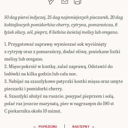
50 dag piersi indyczej, 25 dag najmniejszych pieczarek, 20 dag
koktajlowych pomidorków cherry, cytryna, pomarańcza, 6
łyżek oliwy, sól, pieprz, 6 listków świeżej melisy lub oregano.
1. Przygotować zaprawę: wymieszać sok wyciśnięty
z cytryny oraz z pomarańczy, dodać oliwę, posiekane listki
melisy lub oregano.
2. Mięso pokroić w kostkę, zalać zaprawą. Odstawić do
lodówki na kilka godzin lub cała noc.
3. Nabijać na szaszłykowe patyczki kostki mięsa oraz umyte
pieczarki i pomidorki cherry.
4. Szaszłyki ułożyć na ruszcie, posypać pieprzem i solą,
polać raz jeszcze marynatą, piec w nagrzanym do 190 st
C piekarniku około 10 minut.
|
← POPRZEDNI
NASTĘPNY →