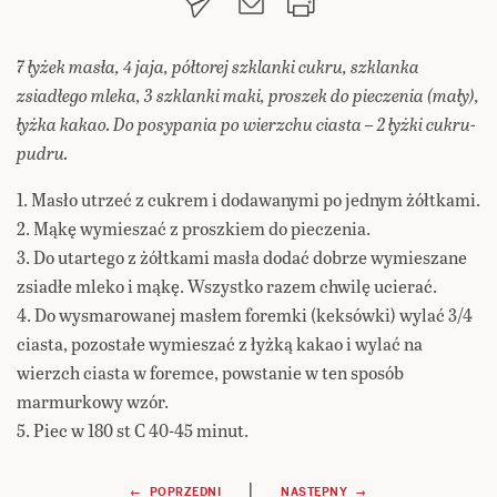
7 łyżek masła, 4 jaja, półtorej szklanki cukru, szklanka
zsiadłego mleka, 3 szklanki maki, proszek do pieczenia (mały),
łyżka kakao. Do posypania po wierzchu ciasta – 2 łyżki cukru-
pudru.
1. Masło utrzeć z cukrem i dodawanymi po jednym żółtkami.
2. Mąkę wymieszać z proszkiem do pieczenia.
3. Do utartego z żółtkami masła dodać dobrze wymieszane
zsiadłe mleko i mąkę. Wszystko razem chwilę ucierać.
4. Do wysmarowanej masłem foremki (keksówki) wylać 3/4
ciasta, pozostałe wymieszać z łyżką kakao i wylać na
wierzch ciasta w foremce, powstanie w ten sposób
marmurkowy wzór.
5. Piec w 180 st C 40-45 minut.
|
← POPRZEDNI
NASTĘPNY →