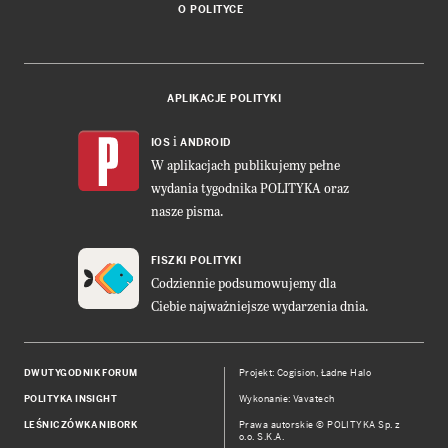
O POLITYCE
APLIKACJE POLITYKI
i
IOS
ANDROID
W aplikacjach publikujemy pełne
wydania tygodnika POLITYKA oraz
nasze pisma.
FISZKI POLITYKI
Codziennie podsumowujemy dla
Ciebie najważniejsze wydarzenia dnia.
DWUTYGODNIK FORUM
Projekt:
Cogision
,
Ładne Halo
POLITYKA INSIGHT
Wykonanie: Vavatech
LEŚNICZÓWKA NIBORK
Prawa autorskie © POLITYKA Sp. z
o.o. S.K.A.