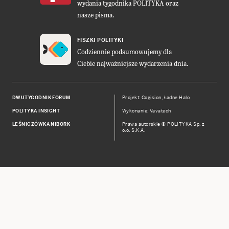
wydania tygodnika POLITYKA oraz
nasze pisma.
FISZKI POLITYKI
Codziennie podsumowujemy dla
Ciebie najważniejsze wydarzenia dnia.
DWUTYGODNIK FORUM
Projekt:
Cogision
,
Ładne Halo
POLITYKA INSIGHT
Wykonanie: Vavatech
LEŚNICZÓWKA NIBORK
Prawa autorskie © POLITYKA Sp. z
o.o. S.K.A.