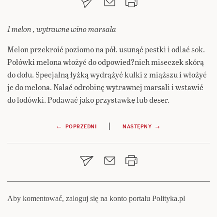
1 melon , wytrawne wino marsala
Melon przekroić poziomo na pół, usunąć pestki i odlać sok.
Połówki melona włożyć do odpowied?nich miseczek skórą
do dołu. Specjalną łyżką wydrążyć kulki z miąższu i włożyć
je do melona. Nalać odrobinę wytrawnej marsali i wstawić
do lodówki. Podawać jako przystawkę lub deser.
Nawigacja
|
← POPRZEDNI
NASTĘPNY →
wpisu
Aby komentować, zaloguj się na konto portalu Polityka.pl