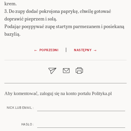
krem.
3. Do zupy dodać pokrojona paprykę, chwilę gotować
doprawić pieprzem i solą.
Podając posypywać zupę startym parmezanem i posiekaną
bazylią.
Nawigacja
|
← POPRZEDNI
NASTĘPNY →
wpisu
Aby komentować, zaloguj się na konto portalu Polityka.pl
NICK LUB EMAIL :
HASŁO :