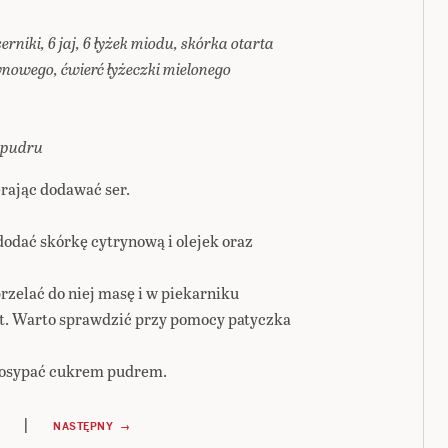
erniki, 6 jaj, 6 łyżek miodu, skórka otarta
rynowego, ćwierć łyżeczki mielonego
u pudru
erając dodawać ser.
odać skórkę cytrynową i olejek oraz
zelać do niej masę i w piekarniku
ut. Warto sprawdzić przy pomocy patyczka
 posypać cukrem pudrem.
|
NASTĘPNY →