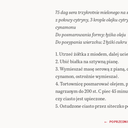
75 dag sera trzykrotnie mielonego na s
z połowy cytryny, 3 krople olejku cyt
cynamonu
Do posmarowania formy: łyżka oleju
Do posypania wierzchu: 2 łyżki cukr
1. Utrzeć żółtka z miodem, dalej uci
2. Ubić białka na sztywną pianę.
3. Wymieszać masę serową z pianą, d
cynamon, ostrożnie wymieszać.
4. Tortownicę posmarować olejem, pr
nagrzanym do 200 st. C piec 45 min
czy ciasto jest upieczone.
5. Ostudzone ciasto przez siteczko
Nawigacja
← POPRZEDNI