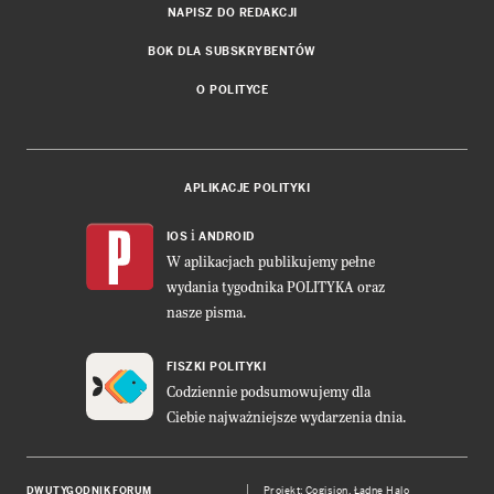
NAPISZ DO REDAKCJI
BOK DLA SUBSKRYBENTÓW
O POLITYCE
APLIKACJE POLITYKI
i
IOS
ANDROID
W aplikacjach publikujemy pełne
wydania tygodnika POLITYKA oraz
nasze pisma.
FISZKI POLITYKI
Codziennie podsumowujemy dla
Ciebie najważniejsze wydarzenia dnia.
DWUTYGODNIK FORUM
Projekt:
Cogision
,
Ładne Halo