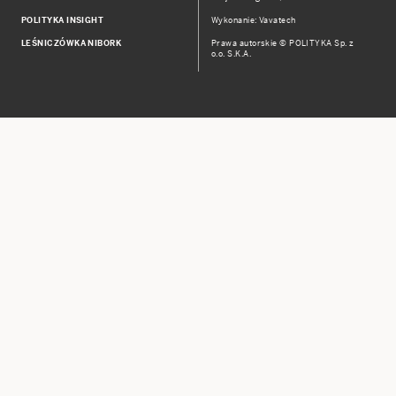
POLITYKA INSIGHT
Wykonanie: Vavatech
LEŚNICZÓWKA NIBORK
Prawa autorskie © POLITYKA Sp. z
o.o. S.K.A.