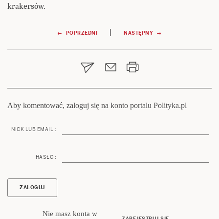
krakersów.
Nawigacja
|
← POPRZEDNI
NASTĘPNY →
wpisu
Aby komentować, zaloguj się na konto portalu Polityka.pl
NICK LUB EMAIL :
HASŁO :
Nie masz konta w
ZAREJESTRUJ SIĘ