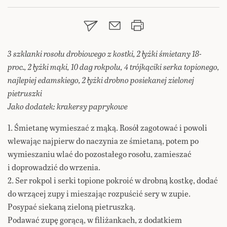
3 szklanki rosołu drobiowego z kostki, 2 łyżki śmietany 18-
proc., 2 łyżki mąki, 10 dag rokpolu, 4 trójkąciki serka topionego,
najlepiej edamskiego, 2 łyżki drobno posiekanej zielonej
pietruszki
Jako dodatek: krakersy paprykowe
1. Śmietanę wymieszać z mąką. Rosół zagotować i powoli
wlewając najpierw do naczynia ze śmietaną, potem po
wymieszaniu wlać do pozostałego rosołu, zamieszać
i doprowadzić do wrzenia.
2. Ser rokpol i serki topione pokroić w drobną kostkę, dodać
do wrzącej zupy i mieszając rozpuścić sery w zupie.
Posypać siekaną zieloną pietruszką.
Podawać zupę gorącą, w filiżankach, z dodatkiem