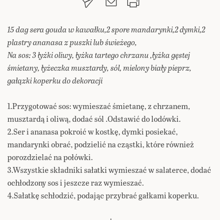
15 dag sera gouda w kawałku,2 spore mandarynki,2 dymki,2
plastry ananasa z puszki lub świeżego,
Na sos: 3 łyżki oliwy, łyżka tartego chrzanu ,łyżka gęstej
śmietany, łyżeczka musztardy, sól, mielony biały pieprz,
gałązki koperku do dekoracji
1.Przygotować sos: wymieszać śmietanę, z chrzanem,
musztardą i oliwą, dodać sól .Odstawić do lodówki.
2.Ser i ananasa pokroić w kostkę, dymki posiekać,
mandarynki obrać, podzielić na cząstki, które również
porozdzielać na połówki.
3.Wszystkie składniki sałatki wymieszać w salaterce, dodać
ochłodzony sos i jeszcze raz wymieszać.
4.Sałatkę schłodzić, podając przybrać gałkami koperku.