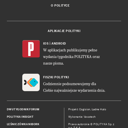
O POLITYCE
APLIKACJE POLITYKI
i
IOS
ANDROID
W aplikacjach publikujemy pełne
wydania tygodnika POLITYKA oraz
nasze pisma.
FISZKI POLITYKI
Codziennie podsumowujemy dla
Ciebie najważniejsze wydarzenia dnia.
DWUTYGODNIK FORUM
Projekt:
Cogision
,
Ładne Halo
POLITYKA INSIGHT
Wykonanie: Vavatech
LEŚNICZÓWKA NIBORK
Prawa autorskie © POLITYKA Sp. z
o.o. S.K.A.