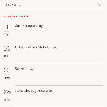
Szukaj:
NAJNOWSZE WPISY
Zamknięcie bloga
11
STY
Hitchcock na Mokotowie
16
MAJ
Stare i nowe
23
KWI
Jak miło, że już święta
28
MAR