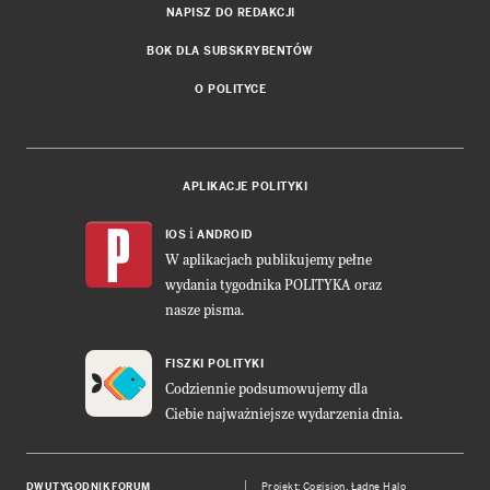
NAPISZ DO REDAKCJI
BOK DLA SUBSKRYBENTÓW
O POLITYCE
APLIKACJE POLITYKI
i
IOS
ANDROID
W aplikacjach publikujemy pełne
wydania tygodnika POLITYKA oraz
nasze pisma.
FISZKI POLITYKI
Codziennie podsumowujemy dla
Ciebie najważniejsze wydarzenia dnia.
DWUTYGODNIK FORUM
Projekt:
Cogision
,
Ładne Halo