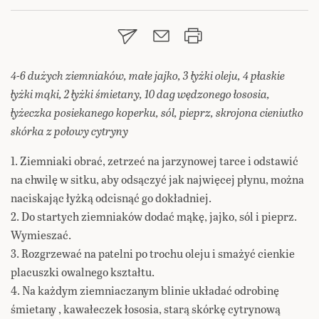
4-6 dużych ziemniaków, małe jajko, 3 łyżki oleju, 4 płaskie
łyżki mąki, 2 łyżki śmietany, 10 dag wędzonego łososia,
łyżeczka posiekanego koperku, sól, pieprz, skrojona cieniutko
skórka z połowy cytryny
1. Ziemniaki obrać, zetrzeć na jarzynowej tarce i odstawić
na chwilę w sitku, aby odsączyć jak najwięcej płynu, można
naciskając łyżką odcisnąć go dokładniej.
2. Do startych ziemniaków dodać mąkę, jajko, sól i pieprz.
Wymieszać.
3. Rozgrzewać na patelni po trochu oleju i smażyć cienkie
placuszki owalnego kształtu.
4. Na każdym ziemniaczanym blinie układać odrobinę
śmietany , kawałeczek łososia, starą skórkę cytrynową