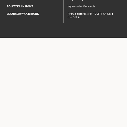
POLITYKA INSIGHT
Wykonanie: Vavatech
LEŚNICZÓWKA NIBORK
Prawa autorskie © POLITYKA Sp. z
o.o. S.K.A.