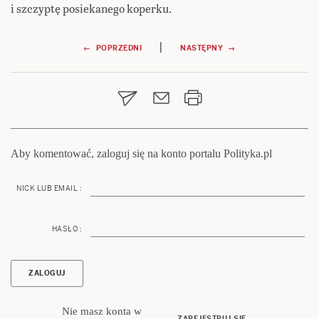
i szczyptę posiekanego koperku.
Nawigacja
|
← POPRZEDNI
NASTĘPNY →
wpisu
Aby komentować, zaloguj się na konto portalu Polityka.pl
NICK LUB EMAIL :
HASŁO :
Nie masz konta w
ZAREJESTRUJ SIĘ