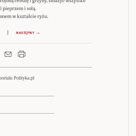
ojoną cebulę i grzyby, smażyć wszystko
 pieprzem i solą.
onem w kształcie ryżu.
|
NASTĘPNY →
ortalu Polityka.pl