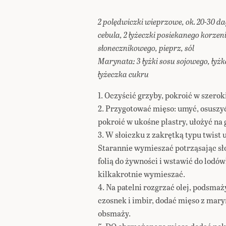
2 polędwiczki wieprzowe, ok. 20-30 
cebula, 2 łyżeczki posiekanego korzeni
słonecznikowego, pieprz, sól
Marynata: 3 łyżki sosu sojowego, łyż
łyżeczka cukru
1. Oczyścić grzyby, pokroić w szerok
2. Przygotować mięso: umyć, osusz
pokroić w ukośne plastry, ułożyć na
3. W słoiczku z zakrętką typu twist u
Starannie wymieszać potrząsając sł
folią do żywności i wstawić do lodów
kilkakrotnie wymieszać.
4. Na patelni rozgrzać olej, podsma
czosnek i imbir, dodać mięso z maryn
obsmaży.