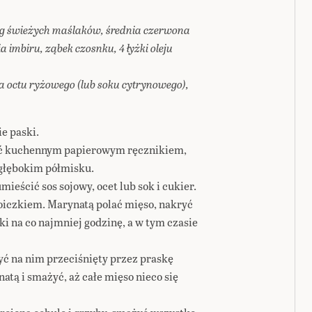
dag świeżych maślaków, średnia czerwona
a imbiru, ząbek czosnku, 4 łyżki oleju
ka octu ryżowego (lub soku cytrynowego),
ie paski.
yć kuchennym papierowym ręcznikiem,
 głębokim półmisku.
mieścić sos sojowy, ocet lub sok i cukier.
oiczkiem. Marynatą polać mięso, nakryć
ki na co najmniej godzinę, a w tym czasie
żyć na nim przeciśnięty przez praskę
atą i smażyć, aż całe mięso nieco się