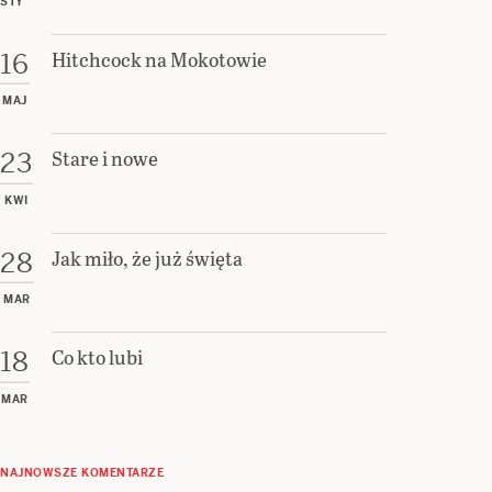
STY
Hitchcock na Mokotowie
16
MAJ
Stare i nowe
23
KWI
Jak miło, że już święta
28
MAR
Co kto lubi
18
MAR
NAJNOWSZE KOMENTARZE