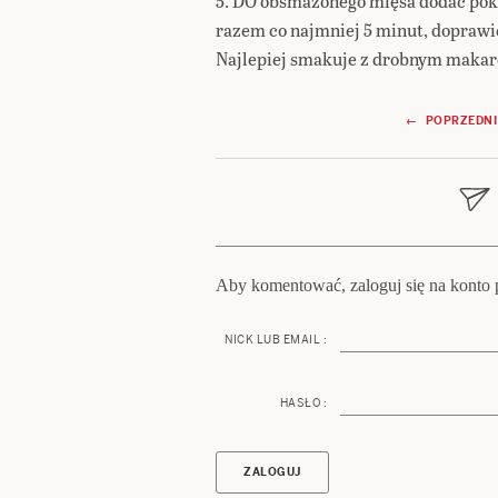
5. DO obsmażonego mięsa dodać pokr
razem co najmniej 5 minut, doprawić
Najlepiej smakuje z drobnym makar
Nawigacja
← POPRZEDNI
wpisu
Aby komentować, zaloguj się na konto p
NICK LUB EMAIL :
HASŁO :