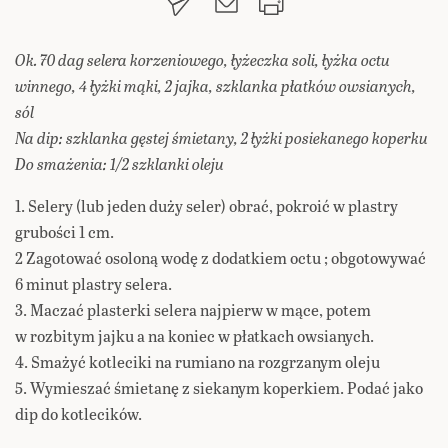
Ok. 70 dag selera korzeniowego, łyżeczka soli, łyżka octu
winnego, 4 łyżki mąki, 2 jajka, szklanka płatków owsianych,
sól
Na dip: szklanka gęstej śmietany, 2 łyżki posiekanego koperku
Do smażenia: 1/2 szklanki oleju
1. Selery (lub jeden duży seler) obrać, pokroić w plastry
grubości 1 cm.
2 Zagotować osoloną wodę z dodatkiem octu ; obgotowywać
6 minut plastry selera.
3. Maczać plasterki selera najpierw w mące, potem
w rozbitym jajku a na koniec w płatkach owsianych.
4. Smażyć kotleciki na rumiano na rozgrzanym oleju
5. Wymieszać śmietanę z siekanym koperkiem. Podać jako
dip do kotlecików.