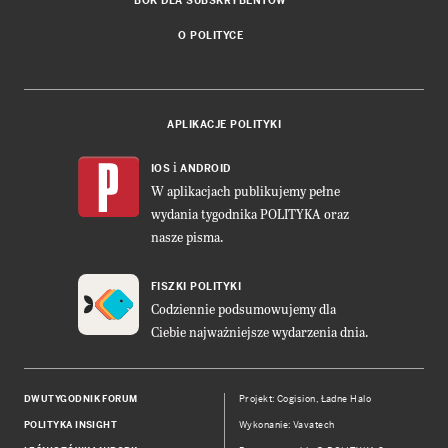
BOK DLA SUBSKRYBENTÓW
O POLITYCE
APLIKACJE POLITYKI
i
IOS
ANDROID
W aplikacjach publikujemy pełne
wydania tygodnika POLITYKA oraz
nasze pisma.
FISZKI POLITYKI
Codziennie podsumowujemy dla
Ciebie najważniejsze wydarzenia dnia.
DWUTYGODNIK FORUM
Projekt:
Cogision
,
Ładne Halo
POLITYKA INSIGHT
Wykonanie: Vavatech