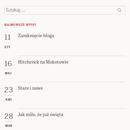
Szukaj:
NAJNOWSZE WPISY
Zamknięcie bloga
11
STY
Hitchcock na Mokotowie
16
MAJ
Stare i nowe
23
KWI
Jak miło, że już święta
28
MAR