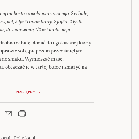
nej na kostce rosołu warzywnego, 2 cebule,
 sól, 3 łyżki musztardy, 2 jajka, 2 łyżki
a, do smażenia: 1/2 szklanki oleju
 drobno cebulę, dodać do ugotowanej kaszy.
 doprawić solą ,pieprzem przeciśniętym
ą do smaku. Wymieszać masę.
i, obtaczać je w tartej bułce i smażyć na
|
NASTĘPNY →
ortalu Polityka.pl