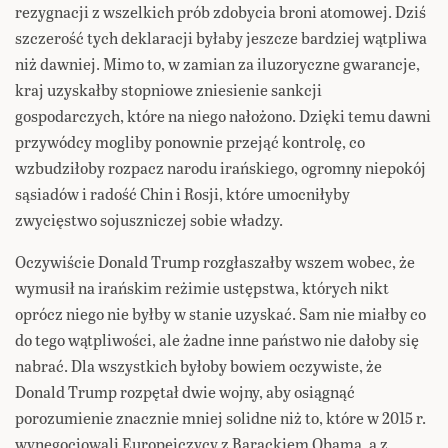
rezygnacji z wszelkich prób zdobycia broni atomowej. Dziś
szczerość tych deklaracji byłaby jeszcze bardziej wątpliwa
niż dawniej. Mimo to, w zamian za iluzoryczne gwarancje,
kraj uzyskałby stopniowe zniesienie sankcji
gospodarczych, które na niego nałożono. Dzięki temu dawni
przywódcy mogliby ponownie przejąć kontrolę, co
wzbudziłoby rozpacz narodu irańskiego, ogromny niepokój
sąsiadów i radość Chin i Rosji, które umocniłyby
zwycięstwo sojuszniczej sobie władzy.
Oczywiście Donald Trump rozgłaszałby wszem wobec, że
wymusił na irańskim reżimie ustępstwa, których nikt
oprócz niego nie byłby w stanie uzyskać. Sam nie miałby co
do tego wątpliwości, ale żadne inne państwo nie dałoby się
nabrać. Dla wszystkich byłoby bowiem oczywiste, że
Donald Trump rozpętał dwie wojny, aby osiągnąć
porozumienie znacznie mniej solidne niż to, które w 2015 r.
wynegocjowali Europejczycy z Barackiem Obamą, a z