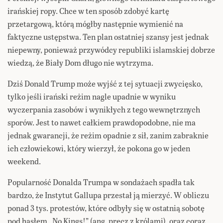
irańskiej ropy. Chce w ten sposób zdobyć kartę
przetargową, którą mógłby następnie wymienić na
faktyczne ustępstwa. Ten plan ostatniej szansy jest jednak
niepewny, ponieważ przywódcy republiki islamskiej dobrze
wiedzą, że Biały Dom długo nie wytrzyma.
Dziś Donald Trump może wyjść z tej sytuacji zwycięsko,
tylko jeśli irański reżim nagle upadnie w wyniku
wyczerpania zasobów i wynikłych z tego wewnętrznych
sporów. Jest to nawet całkiem prawdopodobne, nie ma
jednak gwarancji, że reżim opadnie z sił, zanim zabraknie
ich człowiekowi, który wierzył, że pokona go w jeden
weekend.
Popularność Donalda Trumpa w sondażach spadła tak
bardzo, że Instytut Gallupa przestał ją mierzyć. W obliczu
ponad 3 tys. protestów, które odbyły się w ostatnią sobotę
pod hasłem „No Kings!” (ang. precz z królami), oraz coraz