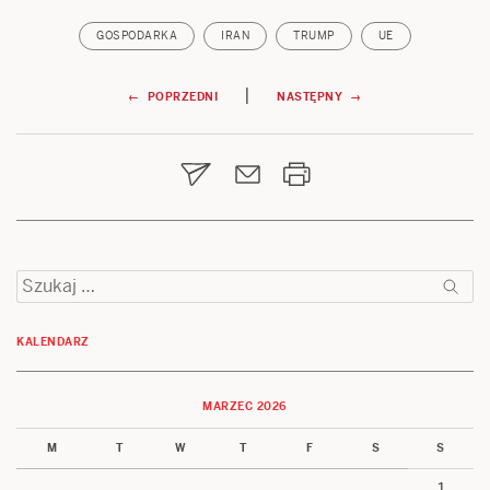
GOSPODARKA
IRAN
TRUMP
UE
Nawigacja
|
← POPRZEDNI
NASTĘPNY →
wpisu
Szukaj:
KALENDARZ
MARZEC 2026
M
T
W
T
F
S
S
1