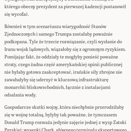
którego obecny prezydent za pierwszej kadencji postanowił
się wycofać.
Również w tym scenariuszu wiarygodność Stanów
Zjednoczonych i samego Trumpa zostałaby poważnie
podkopana. Tyle że trzecie rozwiązanie, czyli wysłanie do
Iranu wojsk lądowych, wiązałoby się z ogromnym ryzykiem.
Pomijając fakt, że oddziały te mogłyby ponieść poważne
straty, czego żadna część amerykańskiej opinii publicznej
nie byłaby gotowa zaakceptować, irańskie siły zbrojne nie
zawahałyby się uderzyć w kluczową infrastrukturę
monarchii bliskowschodnich, łącznie z instalacjami
odsalania wody.
Gospodarcze skutki wojny, która niechybnie przerodziłaby
się w wojnę totalną, byłyby tak poważne, że tymczasem
Donald Trump rozważa jedynie zajęcie jednej z wysp Zatoki
Perskiej: wysepki Chark, głównego terminalu eksportowego