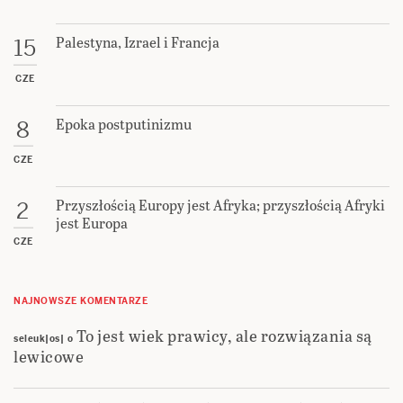
Palestyna, Izrael i Francja
15
CZE
Epoka postputinizmu
8
CZE
Przyszłością Europy jest Afryka; przyszłością Afryki
2
jest Europa
CZE
NAJNOWSZE KOMENTARZE
To jest wiek prawicy, ale rozwiązania są
seleuk|os|
o
lewicowe