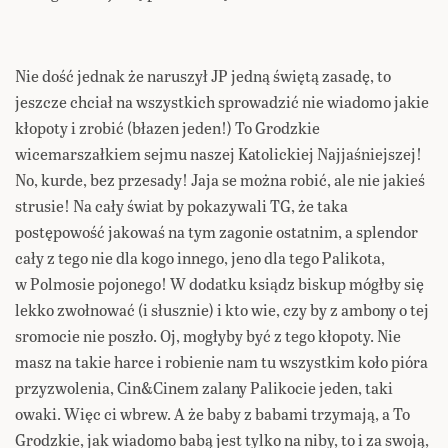
Nie dość jednak że naruszył JP jedną świętą zasadę, to
jeszcze chciał na wszystkich sprowadzić nie wiadomo jakie
kłopoty i zrobić (błazen jeden!) To Grodzkie
wicemarszałkiem sejmu naszej Katolickiej Najjaśniejszej!
No, kurde, bez przesady! Jaja se można robić, ale nie jakieś
strusie! Na cały świat by pokazywali TG, że taka
postępowość jakowaś na tym zagonie ostatnim, a splendor
cały z tego nie dla kogo innego, jeno dla tego Palikota,
w Polmosie pojonego! W dodatku ksiądz biskup mógłby się
lekko zwołnować (i słusznie) i kto wie, czy by z ambony o tej
sromocie nie poszło. Oj, mogłyby być z tego kłopoty. Nie
masz na takie harce i robienie nam tu wszystkim koło pióra
przyzwolenia, Cin&Cinem zalany Palikocie jeden, taki
owaki. Więc ci wbrew. A że baby z babami trzymają, a To
Grodzkie, jak wiadomo babą jest tylko na niby, to i za swoją,