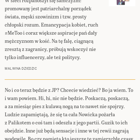
W sieci rozpanoszył się samczyzm:
promowany jest patriarchalny porządek
świata, męski szowinizm i tzw. prosty
chłopski rozum. Emancypacja kobiet, ruch
#MeToo i coraz większe aspiracje pań dały
mężczyznom w kość. Na tę falę, ciągnącą
zresztą z zagranicy, próbują wskoczyć nie
tylko influencerzy, ale też politycy.
MALWINA DZIEDZIC
No i co teraz będzie z JP? Chcecie wiedzieć? Bo ja wiem. To
i wam powiem. Hi, hi, nic nie będzie. Poskaczą, poskaczą,
a za miesiąc pies z kulawą nogą na to nawet nie spojrzy.
Ludzie zapamiętają, że się ta cała Nowicka pożarła
z Palikotem o coś tam i odeszła z jego partii. Guzik to ich
obejdzie. Inne już będą sensacje i inne w tej rewii zagrają
wodewile. Bo czy pamięta kto jeszcze te zamierzchłe czasy,