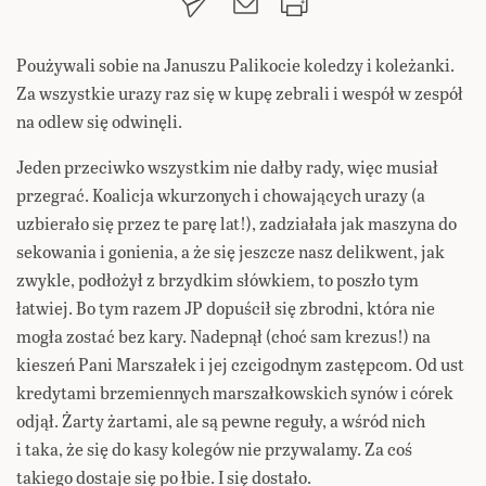
Poużywali sobie na Januszu Palikocie koledzy i koleżanki.
Za wszystkie urazy raz się w kupę zebrali i wespół w zespół
na odlew się odwinęli.
Jeden przeciwko wszystkim nie dałby rady, więc musiał
przegrać. Koalicja wkurzonych i chowających urazy (a
uzbierało się przez te parę lat!), zadziałała jak maszyna do
sekowania i gonienia, a że się jeszcze nasz delikwent, jak
zwykle, podłożył z brzydkim słówkiem, to poszło tym
łatwiej. Bo tym razem JP dopuścił się zbrodni, która nie
mogła zostać bez kary. Nadepnął (choć sam krezus!) na
kieszeń Pani Marszałek i jej czcigodnym zastępcom. Od ust
kredytami brzemiennych marszałkowskich synów i córek
odjął. Żarty żartami, ale są pewne reguły, a wśród nich
i taka, że się do kasy kolegów nie przywalamy. Za coś
takiego dostaje się po łbie. I się dostało.