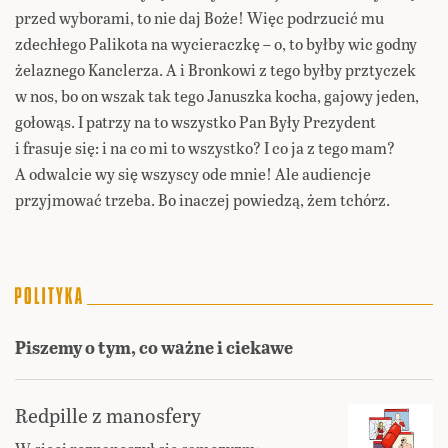
przed wyborami, to nie daj Boże! Więc podrzucić mu
zdechłego Palikota na wycieraczkę – o, to byłby wic godny
żelaznego Kanclerza. A i Bronkowi z tego byłby prztyczek
w nos, bo on wszak tak tego Januszka kocha, gajowy jeden,
gołowąs. I patrzy na to wszystko Pan Były Prezydent
i frasuje się: i na co mi to wszystko? I co ja z tego mam?
A odwalcie wy się wszyscy ode mnie! Ale audiencje
przyjmować trzeba. Bo inaczej powiedzą, żem tchórz.
Piszemy o tym, co ważne i ciekawe
Redpille z manosfery