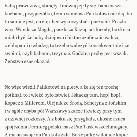
babą prawdziwą, stanęły. I mówią jej: ty się, babo nasza
kochana, przyjaciółko, temu samcowi Palikotowi nie daj, bo
to samiec jest, co cię chce wykorzystać i porzucić. Poszła
więc Wanda za Magdą, poszła za Kazią, jak kazały, bo skoro
miało być, że baby dziejowo i historiozoficznie walczą
z chłopami o władzę, to trzeba walczyć konsekwentnie i ze
swoimi, czyli babami, trzymać. Godzina próby jest wszak.
Żeństwo czas okazać.
No więc wleźli Palikotowi na plecy, a że się ten trochę
potknął, to i wleźć było łatwiej. I skaczą tam, hop! hop!,
Kopacz z Millerem, Olejnik ze Środą, Schetyna z Jońskim
i w ogóle chyba pół Warszawy skacze i kwiczy przy tym
z dziwnej rozkoszy. A z boku się przygląda, ukośne rzuca
spojrzenia Demiurg polski, nasz Pan Tusk wszechmogący.
A ma on swoje do Palikota żale. Bo że piłkę w donice kopie