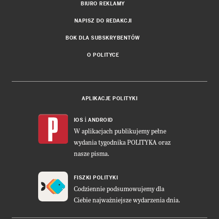
BIURO REKLAMY
NAPISZ DO REDAKCJI
BOK DLA SUBSKRYBENTÓW
O POLITYCE
APLIKACJE POLITYKI
i
IOS
ANDROID
W aplikacjach publikujemy pełne
wydania tygodnika POLITYKA oraz
nasze pisma.
FISZKI POLITYKI
Codziennie podsumowujemy dla
Ciebie najważniejsze wydarzenia dnia.