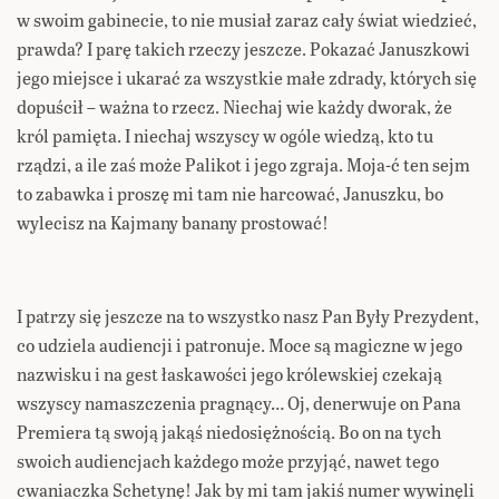
w swoim gabinecie, to nie musiał zaraz cały świat wiedzieć,
prawda? I parę takich rzeczy jeszcze. Pokazać Januszkowi
jego miejsce i ukarać za wszystkie małe zdrady, których się
dopuścił – ważna to rzecz. Niechaj wie każdy dworak, że
król pamięta. I niechaj wszyscy w ogóle wiedzą, kto tu
rządzi, a ile zaś może Palikot i jego zgraja. Moja-ć ten sejm
to zabawka i proszę mi tam nie harcować, Januszku, bo
wylecisz na Kajmany banany prostować!
I patrzy się jeszcze na to wszystko nasz Pan Były Prezydent,
co udziela audiencji i patronuje. Moce są magiczne w jego
nazwisku i na gest łaskawości jego królewskiej czekają
wszyscy namaszczenia pragnący… Oj, denerwuje on Pana
Premiera tą swoją jakąś niedosiężnością. Bo on na tych
swoich audiencjach każdego może przyjąć, nawet tego
cwaniaczka Schetynę! Jak by mi tam jakiś numer wywinęli