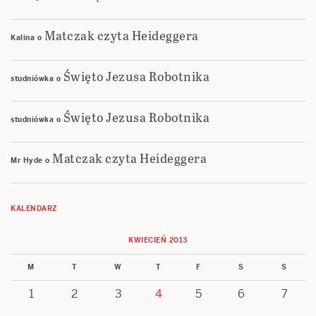
Matczak czyta Heideggera
Kalina
o
Święto Jezusa Robotnika
studniówka
o
Święto Jezusa Robotnika
studniówka
o
Matczak czyta Heideggera
Mr Hyde
o
KALENDARZ
KWIECIEŃ 2013
M
T
W
T
F
S
S
1
2
3
4
5
6
7