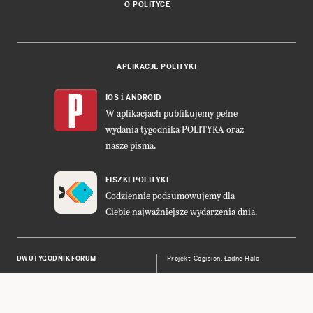
O POLITYCE
APLIKACJE POLITYKI
i
IOS
ANDROID
W aplikacjach publikujemy pełne
wydania tygodnika POLITYKA oraz
nasze pisma.
FISZKI POLITYKI
Codziennie podsumowujemy dla
Ciebie najważniejsze wydarzenia dnia.
DWUTYGODNIK FORUM
Projekt:
Cogision
,
Ładne Halo
POLITYKA INSIGHT
Wykonanie: Vavatech
LEŚNICZÓWKA NIBORK
Prawa autorskie © POLITYKA Sp. z
o.o. S.K.A.