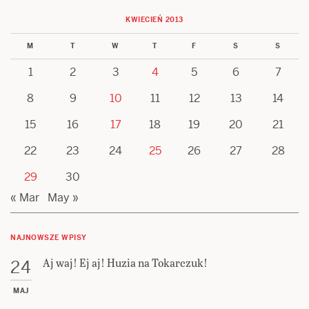
KWIECIEŃ 2013
M
T
W
T
F
S
S
1
2
3
4
5
6
7
8
9
10
11
12
13
14
15
16
17
18
19
20
21
22
23
24
25
26
27
28
29
30
« Mar
May »
NAJNOWSZE WPISY
Aj waj! Ej aj! Huzia na Tokarczuk!
24
MAJ