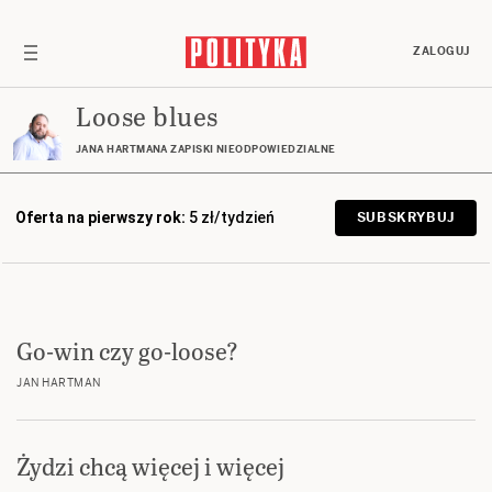
ZALOGUJ
Loose blues
JANA HARTMANA ZAPISKI NIEODPOWIEDZIALNE
Oferta na pierwszy rok:
5 zł/tydzień
SUBSKRYBUJ
Go-win czy go-loose?
JAN HARTMAN
Żydzi chcą więcej i więcej