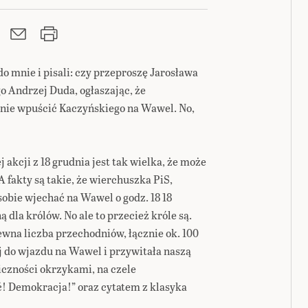
o mnie i pisali: czy przeproszę Jarosława
 Andrzej Duda, ogłaszając, że
nie wpuścić Kaczyńskiego na Wawel. No,
 akcji z 18 grudnia jest tak wielka, że może
 fakty są takie, że wierchuszka PiS,
sobie wjechać na Wawel o godz. 18 18
dla królów. No ale to przecież króle są.
wna liczba przechodniów, łącznie ok. 100
j do wjazdu na Wawel i przywitała naszą
czności okrzykami, na czele
ć! Demokracja!” oraz cytatem z klasyka