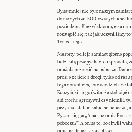
Bynajmniej nie było naszym zamiar
do naszych za-KOD-owanych ubeckich
powiedzieć Kaczyńskiemu, co o nim 
rozstąpić się, tak jak uczyniliśmy t
Terleckiego.
Niestety, policja zamiast głośno popr
ludzi siłą przepychać, co sprawiło, ż
musiała je znosić na pobocze. Demons
prosi o zejście z drogi, tylko od raz
tego dnia służbę, nie wiedzieli, że t
Kaczyński i jego świta, że stał pięć 
ani trochę agresywni czy niemili, tyl
przykład stałem sobie na poboczu, a 
Pytam się go: „A na cóż mnie Pan trzy
poboczu?”. A on na to, po chwili wah
mnie na drugą stronę drogi.