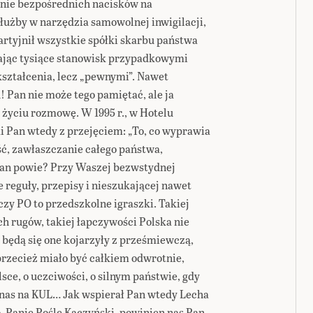
nie bezpośrednich nacisków na
łużby w narzędzia samowolnej inwigilacji,
rtyjnił wszystkie spółki skarbu państwa
zając tysiące stanowisk przypadkowymi
ształcenia, lecz „pewnymi”. Nawet
 Pan nie może tego pamiętać, ale ja
życiu rozmowę. W 1995 r., w Hotelu
 Pan wtedy z przejęciem: „To, co wyprawia
ość, zawłaszczanie całego państwa,
 Pan powie? Przy Waszej bezwstydnej
 reguły, przepisy i nieszukającej nawet
czy PO to przedszkolne igraszki. Takiej
ch rugów, takiej łapczywości Polska nie
e będą się one kojarzyły z prześmiewczą,
przecież miało być całkiem odwrotnie,
sce, o uczciwości, o silnym państwie, gdy
o nas na KUL… Jak wspierał Pan wtedy Lecha
, Panie Pośle Kaczyński, powinien nas Pan