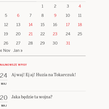
1
2
3
4
5
6
7
8
9
10
11
12
13
14
15
16
17
18
19
20
21
22
23
24
25
26
27
28
29
30
31
« Nov
Jan »
NAJNOWSZE WPISY
Aj waj! Ej aj! Huzia na Tokarczuk!
24
MAJ
Jaka będzie ta wojna?
20
MAJ