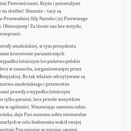
mi Piotrowiczami, Kryże i pozostałymi
na służbie! Słusznie – tacy są
w Przewodniej Siły Narodu i jej Pierwszego
i. Obiecujemy! Za lżenie nas bez wstydu,
przeprosić.
astrofy smoleńskiej, w tym prezydenta
tanne krzewienie paranoicznych
w wypadku lotniczym (co państwo polskie
, lecz w zamachu, zorganizowanym przez
Rosyjskiej. Bo tak właśnie odczytywane są
łamstwa smoleńskiego i przewrotne
Panu) prawdy o wypadku lotniczym
 tylko paranoi, lecz przede wszystkim
aków w ogólności. Wmawiając samemu sobie,
oleńska, daje Pan samemu sobie niemoralne
marłych w celu budowania wokół swojej
mentuje Pan miesiąc w miesiąc swoimi