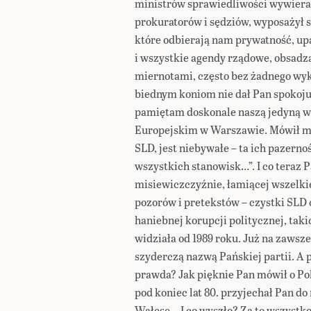
ministrów sprawiedliwości wywiera
prokuratorów i sędziów, wyposażył s
które odbierają nam prywatność, upa
i wszystkie agendy rządowe, obsad
miernotami, często bez żadnego wyk
biednym koniom nie dał Pan spokoju!
pamiętam doskonale naszą jedyną w 
Europejskim w Warszawie. Mówił mi
SLD, jest niebywałe – ta ich pazern
wszystkich stanowisk…”. I co teraz
misiewiczczyźnie, łamiącej wszelkie
pozorów i pretekstów – czystki SLD 
haniebnej korupcji politycznej, taki
widziała od 1989 roku. Już na zawsz
szyderczą nazwą Pańskiej partii. A 
prawda? Jak pięknie Pan mówił o Pol
pod koniec lat 80. przyjechał Pan d
Wałęsę… I co wyszło? Za to wszystko