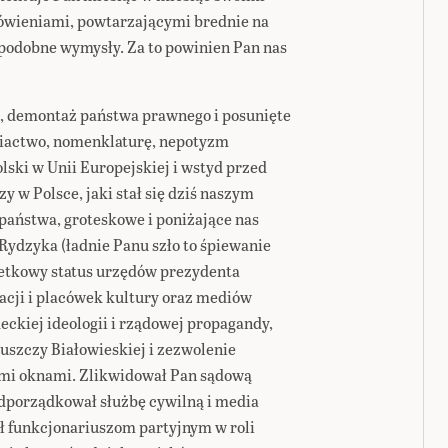
wieniami, powtarzającymi brednie na
odobne wymysły. Za to powinien Pan nas
ji, demontaż państwa prawnego i posunięte
iactwo, nomenklaturę, nepotyzm
olski w Unii Europejskiej i wstyd przed
y w Polsce, jaki stał się dziś naszym
państwa, groteskowe i poniżające nas
Rydzyka (ładnie Panu szło to śpiewanie
onetkowy status urzędów prezydenta
kacji i placówek kultury oraz mediów
eckiej ideologii i rządowej propagandy,
uszczy Białowieskiej i zezwolenie
ymi oknami. Zlikwidował Pan sądową
odporządkował służbę cywilną i media
ił funkcjonariuszom partyjnym w roli