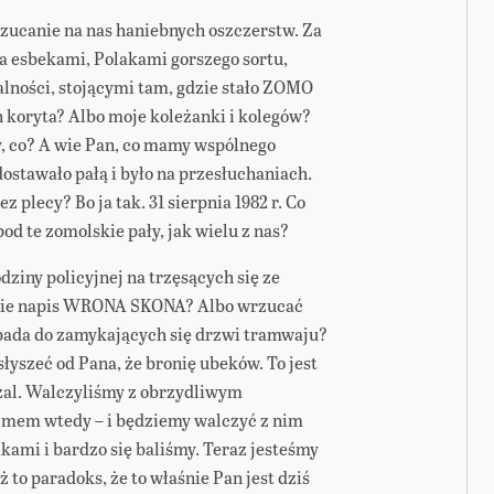
 rzucanie na nas haniebnych oszczerstw. Za
 esbekami, Polakami gorszego sortu,
lności, stojącymi tam, gdzie stało ZOMO
n koryta? Albo moje koleżanki i kolegów?
y, co? A wie Pan, co mamy wspólnego
dostawało pałą i było na przesłuchaniach.
 plecy? Bo ja tak. 31 sierpnia 1982 r. Co
od te zomolskie pały, jak wielu z nas?
odziny policyjnej na trzęsących się ze
znie napis WRONA SKONA? Albo wrzucać
opada do zamykających się drzwi tramwaju?
słyszeć od Pana, że bronię ubeków. To jest
a żal. Walczyliśmy z obrzydliwym
mem wtedy – i będziemy walczyć z nim
kami i bardzo się baliśmy. Teraz jesteśmy
kiż to paradoks, że to właśnie Pan jest dziś