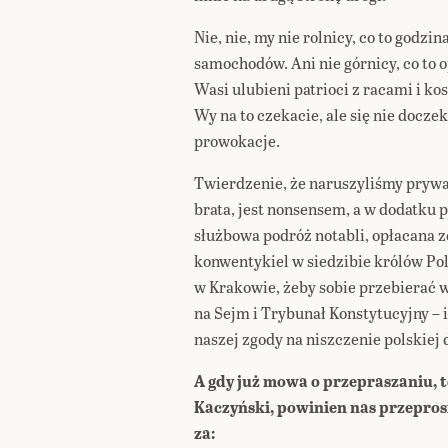
Nie, nie, my nie rolnicy, co to godzi
samochodów. Ani nie górnicy, co to o
Wasi ulubieni patrioci z racami i ko
Wy na to czekacie, ale się nie doc
prowokacje.
Twierdzenie, że naruszyliśmy prywa
brata, jest nonsensem, a w dodatk
służbowa podróż notabli, opłacana 
konwentykiel w siedzibie królów Po
w Krakowie, żeby sobie przebierać 
na Sejm i Trybunał Konstytucyjny – 
naszej zgody na niszczenie polskiej
A gdy już mowa o przepraszaniu, to
Kaczyński, powinien nas przeprosi
za: