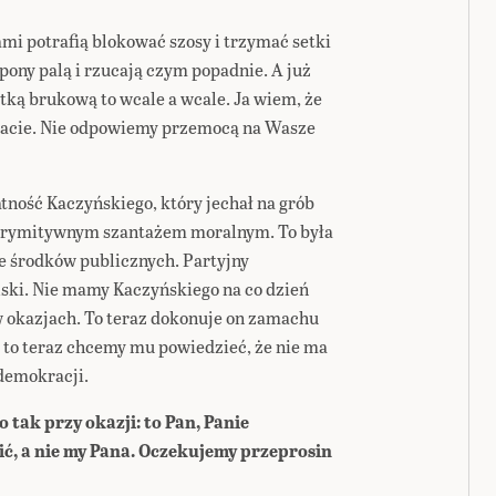
nami potrafią blokować szosy i trzymać setki
pony palą i rzucają czym popadnie. A już
stką brukową to wcale a wcale. Ja wiem, że
zekacie. Nie odpowiemy przemocą na Wasze
tność Kaczyńskiego, który jechał na grób
u prymitywnym szantażem moralnym. To była
ze środków publicznych. Partyjny
lski. Nie mamy Kaczyńskiego na co dzień
w okazjach. To teraz dokonuje on zamachu
i to teraz chcemy mu powiedzieć, że nie ma
 demokracji.
 tak przy okazji: to Pan, Panie
ć, a nie my Pana. Oczekujemy przeprosin