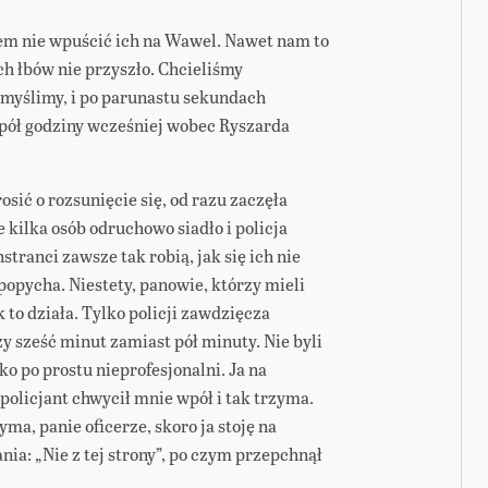
em nie wpuścić ich na Wawel. Nawet nam to
 łbów nie przyszło. Chcieliśmy
myślimy, i po parunastu sekundach
o pół godziny wcześniej wobec Ryszarda
osić o rozsunięcie się, od razu zaczęła
e kilka osób odruchowo siadło i policja
tranci zawsze tak robią, jak się ich nie
u popycha. Niestety, panowie, którzy mieli
ak to działa. Tylko policji zawdzięcza
czy sześć minut zamiast pół minuty. Nie byli
ko po prostu nieprofesjonalni. Ja na
policjant chwycił mnie wpół i tak trzyma.
ma, panie oficerze, skoro ja stoję na
ania: „Nie z tej strony”, po czym przepchnął