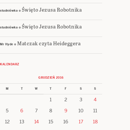
Święto Jezusa Robotnika
studniówka
o
Święto Jezusa Robotnika
studniówka
o
Matczak czyta Heideggera
Mr Hyde
o
KALENDARZ
GRUDZIEŃ 2016
M
T
W
T
F
S
S
1
2
3
4
5
6
7
8
9
10
11
12
13
14
15
16
17
18