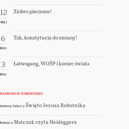
Ziobro pieczone!
12
MAJ
Tak, konstytucja do zmiany!
6
MAJ
Łatwogang, WOŚP i koniec świata
3
MAJ
NAJNOWSZE KOMENTARZE
Święto Jezusa Robotnika
Andrzej Falicz
o
Matczak czyta Heideggera
Kalina
o