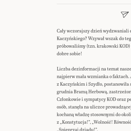
Cały wczorajszy dzień wydzwaniali d
Kaczyńskiego? Wzywał wszak do tego
próbowaliśmy (tzn. krakowski KOD) 
dobre sobie!
Liczba dezinformacji na temat naszej
najpierw mała wzmianka o faktach. A
z Kaczyńskim i Szydło, postanowiła 
grudnia Bramą Herbową, zastrzeżoną 
Członkowie i sympatycy KOD oraz pe
osób, stanęła na uliczce prowadzące
kochaną władzę stosownymi do okoli
z „Konstytucja!”, „Wolność! Równoś
„Spieprzaj dziadu!”.