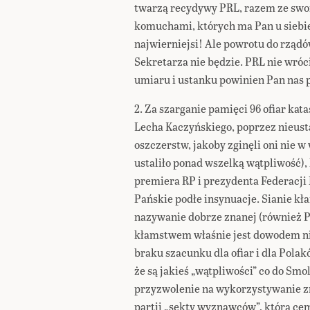
twarzą recydywy PRL, razem ze swoi
komuchami, których ma Pan u siebie 
najwierniejsi! Ale powrotu do rządó
Sekretarza nie będzie. PRL nie wróc
umiaru i ustanku powinien Pan nas 
2. Za szarganie pamięci 96 ofiar kat
Lecha Kaczyńskiego, poprzez nieus
oszczerstw, jakoby zginęli oni nie 
ustaliło ponad wszelką wątpliwość)
premiera RP i prezydenta Federacji 
Pańskie podłe insynuacje. Sianie k
nazywanie dobrze znanej (również 
kłamstwem właśnie jest dowodem nie
braku szacunku dla ofiar i dla Pol
że są jakieś „wątpliwości” co do Sm
przyzwolenie na wykorzystywanie z
partii „sekty wyznawców”, którą ce