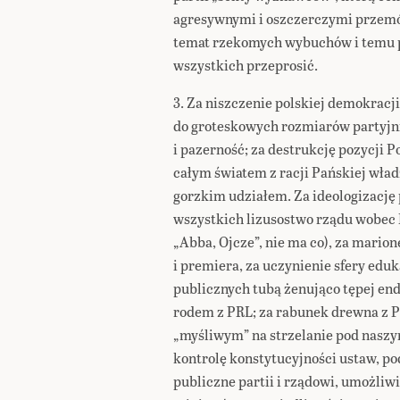
agresywnymi i oszczerczymi przemó
temat rzekomych wybuchów i temu p
wszystkich przeprosić.
3. Za niszczenie polskiej demokrac
do groteskowych rozmiarów partyjn
i pazerność; za destrukcję pozycji P
całym światem z racji Pańskiej władz
gorzkim udziałem. Za ideologizację 
wszystkich lizusostwo rządu wobec 
„Abba, Ojcze”, nie ma co), za mari
i premiera, za uczynienie sfery edu
publicznych tubą żenująco tępej end
rodem z PRL; za rabunek drewna z P
„myśliwym” na strzelanie pod nasz
kontrolę konstytucyjności ustaw, p
publiczne partii i rządowi, umożliw