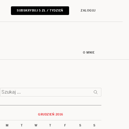
SUBSKRYBUJ 5 ZŁ / TYDZIEŃ
ZALOGUJ
O MNIE
Szukaj:
GRUDZIEŃ 2016
M
T
W
T
F
S
S