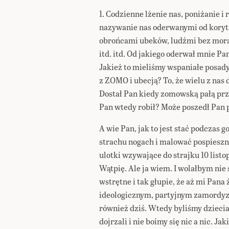
1. Codzienne lżenie nas, poniżanie i
nazywanie nas oderwanymi od koryta
obrońcami ubeków, ludźmi bez mora
itd. itd. Od jakiego oderwał mnie Pa
Jakież to mieliśmy wspaniałe posad
z ZOMO i ubecją? To, że wielu z nas 
Dostał Pan kiedy zomowską pałą przez
Pan wtedy robił? Może poszedł Pan p
A wie Pan, jak to jest stać podczas g
strachu nogach i malować pospies
ulotki wzywające do strajku 10 list
Wątpię. Ale ja wiem. I wolałbym nie 
wstrętne i tak głupie, że aż mi Pan
ideologicznym, partyjnym zamordyz
również dziś. Wtedy byliśmy dziecia
dojrzali i nie boimy się nic a nic. Ja