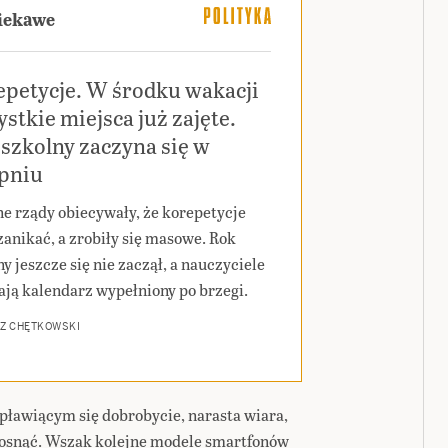
ciekawe
epetycje. W środku wakacji
stkie miejsca już zajęte.
szkolny zaczyna się w
rpniu
ne rządy obiecywały, że korepetycje
zanikać, a zrobiły się masowe. Rok
y jeszcze się nie zaczął, a nauczyciele
ają kalendarz wypełniony po brzegi.
Z CHĘTKOWSKI
ławiącym się dobrobycie, narasta wiara,
rosnąć. Wszak kolejne modele smartfonów