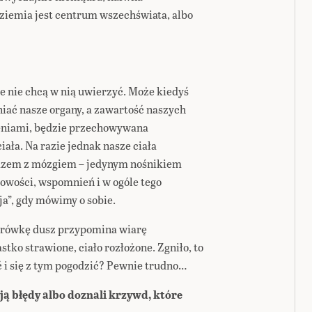
 ziemia jest centrum wszechświata, albo
że nie chcą w nią uwierzyć. Może kiedyś
iać nasze organy, a zawartość naszych
eniami, będzie przechowywana
ała. Na razie jednak nasze ciała
razem z mózgiem – jedynym nośnikiem
bowości, wspomnień i w ogóle tego
a”, gdy mówimy o sobie.
drówkę dusz przypomina wiarę
stko strawione, ciało rozłożone. Zgniło, to
ć i się z tym pogodzić? Pewnie trudno…
ają błędy albo doznali krzywd, które