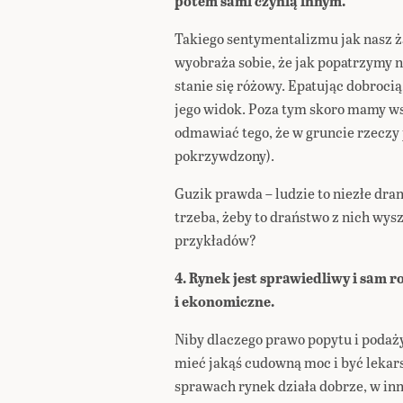
potem sami czynią innym.
Takiego sentymentalizmu jak nasz ża
wyobraża sobie, że jak popatrzymy n
stanie się różowy. Epatując dobrocią
jego widok. Poza tym skoro mamy ws
odmawiać tego, że w gruncie rzeczy j
pokrzywdzony).
Guzik prawda – ludzie to niezłe dran
trzeba, żeby to draństwo z nich wys
przykładów?
4. Rynek jest sprawiedliwy i sam 
i ekonomiczne.
Niby dlaczego prawo popytu i podaż
mieć jakąś cudowną moc i być lekar
sprawach rynek działa dobrze, w inn