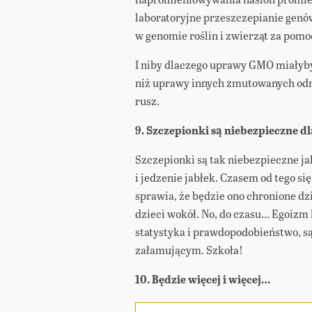
laboratoryjne przeszczepianie gen
w genomie roślin i zwierząt za pom
I niby dlaczego uprawy GMO miałyby
niż uprawy innych zmutowanych odmi
rusz.
9. Szczepionki są niebezpieczne dla
Szczepionki są tak niebezpieczne j
i jedzenie jabłek. Czasem od tego 
sprawia, że będzie ono chronione dz
dzieci wokół. No, do czasu… Egoizm 
statystyka i prawdopodobieństwo, 
załamującym. Szkoła!
10. Będzie więcej i więcej…