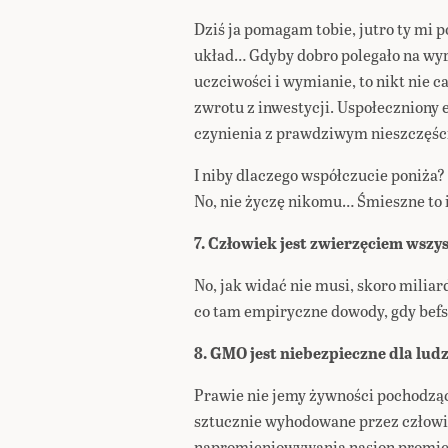
Dziś ja pomagam tobie, jutro ty mi 
układ… Gdyby dobro polegało na w
uczciwości i wymianie, to nikt nie ca
zwrotu z inwestycji. Uspołeczniony 
czynienia z prawdziwym nieszczęśc
I niby dlaczego współczucie poniża? 
No, nie życzę nikomu… Śmieszne to i
7. Człowiek jest zwierzęciem wszy
No, jak widać nie musi, skoro miliard
co tam empiryczne dowody, gdy bef
8. GMO jest niebezpieczne dla lud
Prawie nie jemy żywności pochodząc
sztucznie wyhodowane przez człowi
napromieniowywania nasion promie