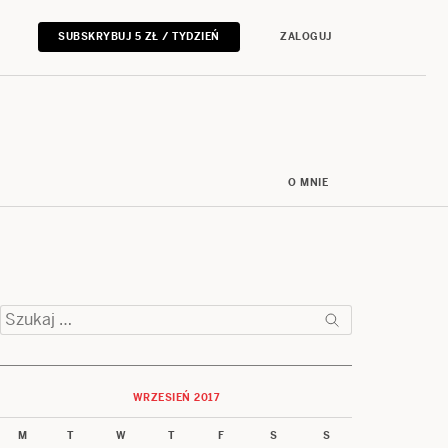
SUBSKRYBUJ 5 ZŁ / TYDZIEŃ
ZALOGUJ
O MNIE
Szukaj:
WRZESIEŃ 2017
M
T
W
T
F
S
S