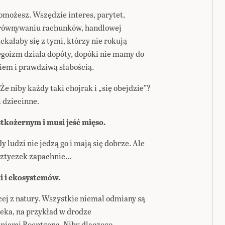
pomożesz. Wszędzie interes, parytet,
yrównywaniu rachunków, handlowej
ckałaby się z tymi, którzy nie rokują
egoizm działa dopóty, dopóki nie mamy do
iem i prawdziwą słabością.
Że niby każdy taki chojrak i „się obejdzie”?
 dziecinne.
stkożernym i musi jeść mięso.
y ludzi nie jedzą go i mają się dobrze. Ale
sztyczek zapachnie…
zi i ekosystemów.
ej z natury. Wszystkie niemal odmiany są
eka, na przykład w drodze
niami Roentgena. Niby dlaczego