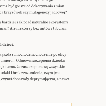
ów ma być gorsze od dokonywania zmian
ocą krzyżówek czy mutagenezy jądrowej?
 bardziej zakłócać naturalne ekosystemy
an? Ale niektórzy bez mitów i tabu ani
 dzieci.
ak jazda samochodem, chodzenie po ulicy
się umiera… Odmowa szczepienia dziecka
ięki temu, że zaszczepione są wszystkie
ludzki i brak zrozumienia, czym jest
są czymś doprawdy deprymującym, a nawet