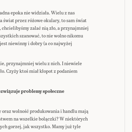
dna epoka nie widziała. Wielu z nas
a świat przez różowe okulary, to sam świat
, chcielibyśmy zalać nią zło, a przynajmniej
zystkich szanować, to nie wolno nikomu
est niewinny i dobry (a co najwyżej
ie, przynajmniej wielu z nich. I niewiele
zło. Czyży ktoś miał kłopot z podaniem
rozwiązuje problemy społeczne
y oraz wolność produkowania i handlu mają
stwem na wszelkie bolączki? W niektórych
ych gorzej, jak wszystko. Mamy już tyle