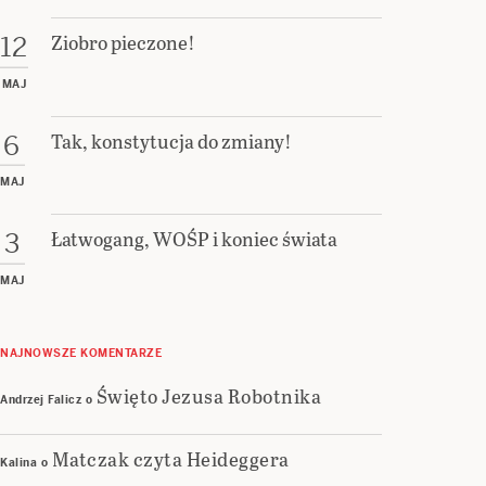
Ziobro pieczone!
12
MAJ
Tak, konstytucja do zmiany!
6
MAJ
Łatwogang, WOŚP i koniec świata
3
MAJ
NAJNOWSZE KOMENTARZE
Święto Jezusa Robotnika
Andrzej Falicz
o
Matczak czyta Heideggera
Kalina
o