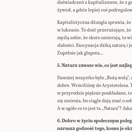
doświadczeń z kapitalizmem, że z g
żywioł, a gdzie lepiej coś podregulo
Kapitalistyczna dżungla sprawia, że 
w luksusie. To dość przerażające, że
myślą sobie, że skoro umierają, to w
słabości. Fascynacja dziką naturą i 
Zupełnie jak głupota…
5. Natura zawsze wie, co jest najle
Dawniej wszystko było „Bożą wolą”, a 
dobre. Wróciliśmy do Arystotelesa. 
w przyrodzie pięknie poukładane, t
się zmienia, bo ciągle dają znać o so
A w ogóle co to jest ta „Natura”? Ja
6. Dobro w życiu społecznym pole
narusza godność tego, komu je ok