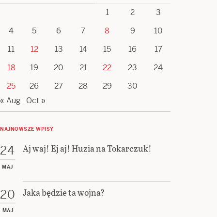
1
2
3
4
5
6
7
8
9
10
11
12
13
14
15
16
17
18
19
20
21
22
23
24
25
26
27
28
29
30
« Aug
Oct »
NAJNOWSZE WPISY
Aj waj! Ej aj! Huzia na Tokarczuk!
24
MAJ
Jaka będzie ta wojna?
20
MAJ