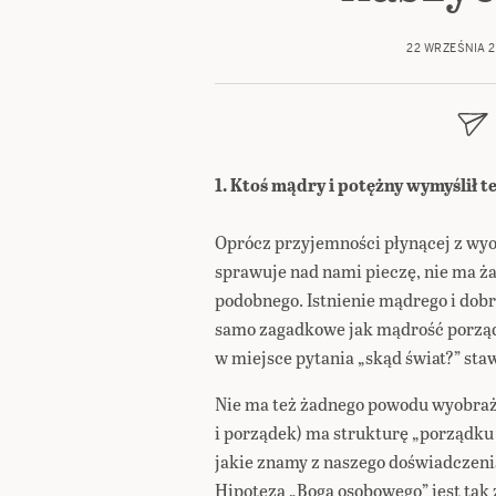
22 WRZEŚNIA 2
1. Ktoś mądry i potężny wymyślił te
Oprócz przyjemności płynącej z wyob
sprawuje nad nami pieczę, nie ma ż
podobnego. Istnienie mądrego i dobr
samo zagadkowe jak mądrość porządk
w miejsce pytania „skąd świat?” sta
Nie ma też żadnego powodu wyobrażać
i porządek) ma strukturę „porządku 
jakie znamy z naszego doświadczen
Hipoteza „Boga osobowego” jest tak