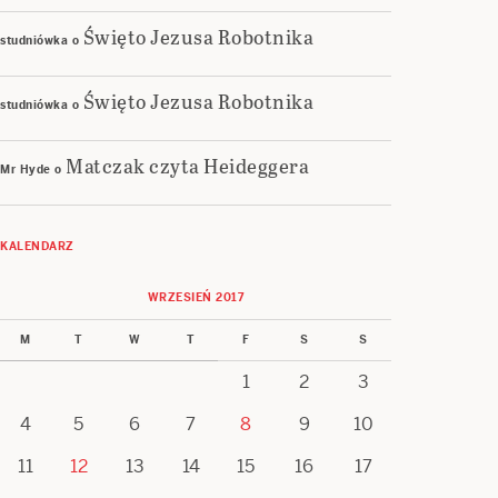
Święto Jezusa Robotnika
studniówka
o
Święto Jezusa Robotnika
studniówka
o
Matczak czyta Heideggera
Mr Hyde
o
KALENDARZ
WRZESIEŃ 2017
M
T
W
T
F
S
S
1
2
3
4
5
6
7
8
9
10
11
12
13
14
15
16
17