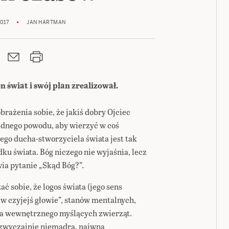
017
JAN HARTMAN
n świat i swój plan zrealizował.
rażenia sobie, że jakiś dobry Ojciec
adnego powodu, aby wierzyć w coś
ego ducha-stworzyciela świata jest tak
u świata. Bóg niczego nie wyjaśnia, lecz
wia pytanie „Skąd Bóg?”.
 sobie, że logos świata (jego sens
w czyjejś głowie”, stanów mentalnych,
ia wewnętrznego myślących zwierząt.
 zwyczajnie niemądra, naiwna