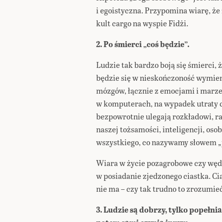
i egoistyczna. Przypomina wiarę, że
kult cargo na wyspie Fidżi.
2. Po śmierci „coś będzie”.
Ludzie tak bardzo boją się śmierci, 
będzie się w nieskończoność wymien
mózgów, łącznie z emocjami i marz
w komputerach, na wypadek utraty ci
bezpowrotnie ulegają rozkładowi, 
naszej tożsamości, inteligencji, oso
wszystkiego, co nazywamy słowem „j
Wiara w życie pozagrobowe czy wę
w posiadanie zjedzonego ciastka. Cia
nie ma – czy tak trudno to zrozumie
3. Ludzie są dobrzy, tylko popełni