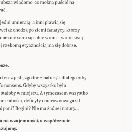
rubsza wiadomo, co można puścić na
wać.
jedni umierają, a inni pławią się
 wciąż chodzą po ziemi fanatycy, którzy
idocznie sami są sobie winni – winni swej
jej rzekomą etycznością ma się dobrze.
psze.
teraz jest „zgodne z naturą” i dlatego niby
To nonsens. Gdyby wszystko było
o stałoby w miejscu. A tymczasem wszystko
bie słabości, deficyty i nierównowaga sił.
kaś pani? Bogini? Nie ma żadnej natury…
ga na wzajemności, a współczucie
azujemy.