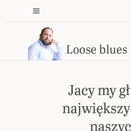
Loose blues
Jacy my gł
największ
naszy