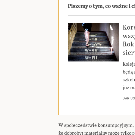
Piszemy o tym, co ważne i 
Kor
wszy
Rok 
sie
Kolej
będą 
szkoln
już m
DARIUS
W społeczeństwie konsumpcyjnym, p
że dobrobyt materialny może tylko 