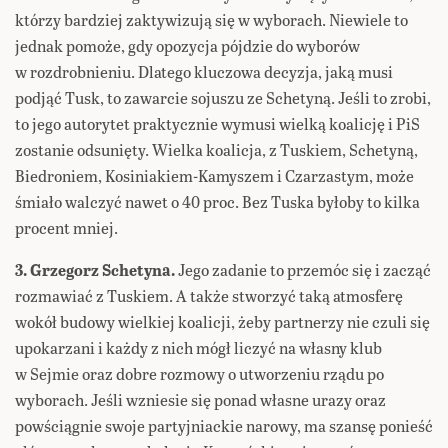
którzy bardziej zaktywizują się w wyborach. Niewiele to
jednak pomoże, gdy opozycja pójdzie do wyborów
w rozdrobnieniu. Dlatego kluczowa decyzja, jaką musi
podjąć Tusk, to zawarcie sojuszu ze Schetyną. Jeśli to zrobi,
to jego autorytet praktycznie wymusi wielką koalicję i PiS
zostanie odsunięty. Wielka koalicja, z Tuskiem, Schetyną,
Biedroniem, Kosiniakiem-Kamyszem i Czarzastym, może
śmiało walczyć nawet o 40 proc. Bez Tuska byłoby to kilka
procent mniej.
3. Grzegorz Schetyna.
Jego zadanie to przemóc się i zacząć
rozmawiać z Tuskiem. A także stworzyć taką atmosferę
wokół budowy wielkiej koalicji, żeby partnerzy nie czuli się
upokarzani i każdy z nich mógł liczyć na własny klub
w Sejmie oraz dobre rozmowy o utworzeniu rządu po
wyborach. Jeśli wzniesie się ponad własne urazy oraz
powściągnie swoje partyjniackie narowy, ma szansę ponieść