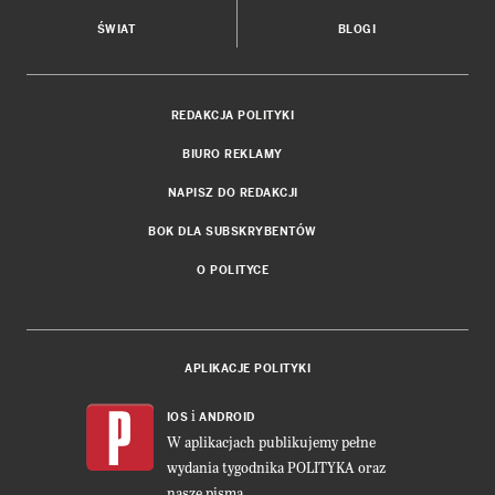
ŚWIAT
BLOGI
REDAKCJA POLITYKI
BIURO REKLAMY
NAPISZ DO REDAKCJI
BOK DLA SUBSKRYBENTÓW
O POLITYCE
APLIKACJE POLITYKI
i
IOS
ANDROID
W aplikacjach publikujemy pełne
wydania tygodnika POLITYKA oraz
nasze pisma.