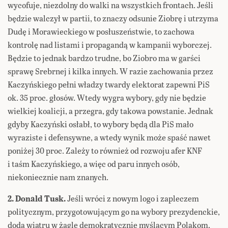
wycofuje, niezdolny do walki na wszystkich frontach. Jeśli
będzie walczył w partii, to znaczy odsunie Ziobrę i utrzyma
Dudę i Morawieckiego w posłuszeństwie, to zachowa
kontrolę nad listami i propagandą w kampanii wyborczej.
Będzie to jednak bardzo trudne, bo Ziobro ma w garści
sprawę Srebrnej i kilka innych. W razie zachowania przez
Kaczyńskiego pełni władzy twardy elektorat zapewni PiS
ok. 35 proc. głosów. Wtedy wygra wybory, gdy nie będzie
wielkiej koalicji, a przegra, gdy takowa powstanie. Jednak
gdyby Kaczyński osłabł, to wybory będą dla PiS mało
wyraziste i defensywne, a wtedy wynik może spaść nawet
poniżej 30 proc. Zależy to również od rozwoju afer KNF
i taśm Kaczyńskiego, a więc od paru innych osób,
niekoniecznie nam znanych.
2. Donald Tusk.
Jeśli wróci z nowym logo i zapleczem
politycznym, przygotowującym go na wybory prezydenckie,
doda wiatru w żagle demokratycznie myślącym Polakom,