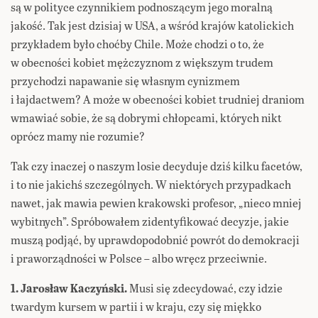
są w polityce czynnikiem podnoszącym jego moralną
jakość. Tak jest dzisiaj w USA, a wśród krajów katolickich
przykładem było choćby Chile. Może chodzi o to, że
w obecności kobiet mężczyznom z większym trudem
przychodzi napawanie się własnym cynizmem
i łajdactwem? A może w obecności kobiet trudniej draniom
wmawiać sobie, że są dobrymi chłopcami, których nikt
oprócz mamy nie rozumie?
Tak czy inaczej o naszym losie decyduje dziś kilku facetów,
i to nie jakichś szczególnych. W niektórych przypadkach
nawet, jak mawia pewien krakowski profesor, „nieco mniej
wybitnych”. Spróbowałem zidentyfikować decyzje, jakie
muszą podjąć, by uprawdopodobnić powrót do demokracji
i praworządności w Polsce – albo wręcz przeciwnie.
1. Jarosław Kaczyński.
Musi się zdecydować, czy idzie
twardym kursem w partii i w kraju, czy się miękko