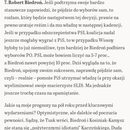
7. Robert Biedroń.
Jeśli podtrzyma swoje bardzo
stanowcze zapowiedzi, że pójdzie do wyborów sam, to
rozłam, który będzie następstwem tej decyzji, prawie na
pewno uratuje reżim i da mu władzę w następnej kadencji.
Jeśli w przypadku odszczepieństwa PSL koalicja nadal
jeszcze mogłaby wygrać z PiS, to w przypadku Wiosny
byłoby to już niemożliwe, tym bardziej że Biedroń podbiera
wyborców PO. PSL może bowiem liczyć na 5-7 proc.,
a Biedroń nawet powyżej 10 proc. Dziś wygląda na to, że
Biedroń, upojony swoim sukcesem, naprawdę pójdzie sam,
czyli – realnie – pomoże PiS utrzymać władzę (a przy okazji
wyeliminować swoje macierzyste SLD). Ma jednakże
jeszcze trochę czasu na opamiętanie.
Jakie są moje prognozy na pół roku przed kluczowymi
wydarzeniami? Optymistyczne, ale dalekie od poczucia
pewności. Sądzę, że Tusk wróci, Biedroń i Kosiniak-Kamysz
nie staną się „pożytecznymi idiotami” Kaczyńskiego, Duda