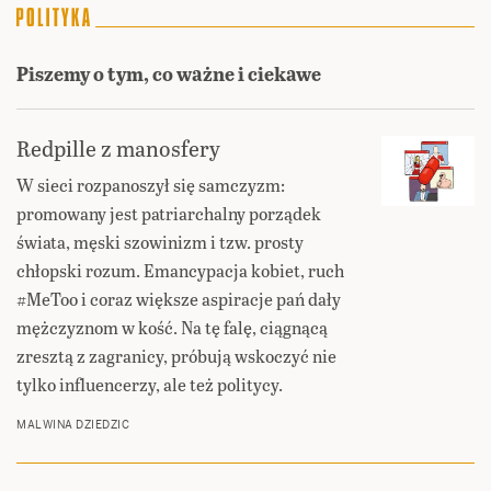
Piszemy o tym, co ważne i ciekawe
Redpille z manosfery
W sieci rozpanoszył się samczyzm:
promowany jest patriarchalny porządek
świata, męski szowinizm i tzw. prosty
chłopski rozum. Emancypacja kobiet, ruch
#MeToo i coraz większe aspiracje pań dały
mężczyznom w kość. Na tę falę, ciągnącą
zresztą z zagranicy, próbują wskoczyć nie
tylko influencerzy, ale też politycy.
MALWINA DZIEDZIC