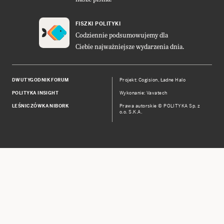
FISZKI POLITYKI
Codziennie podsumowujemy dla
Ciebie najważniejsze wydarzenia dnia.
DWUTYGODNIK FORUM
Projekt:
Cogision
,
Ładne Halo
POLITYKA INSIGHT
Wykonanie: Vavatech
LEŚNICZÓWKA NIBORK
Prawa autorskie © POLITYKA Sp. z
o.o. S.K.A.