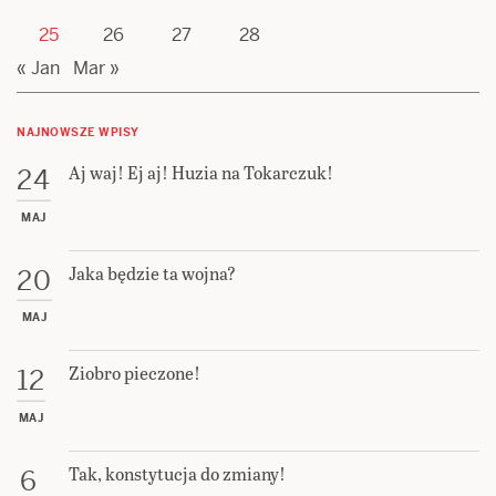
25
26
27
28
« Jan
Mar »
NAJNOWSZE WPISY
Aj waj! Ej aj! Huzia na Tokarczuk!
24
MAJ
Jaka będzie ta wojna?
20
MAJ
Ziobro pieczone!
12
MAJ
Tak, konstytucja do zmiany!
6