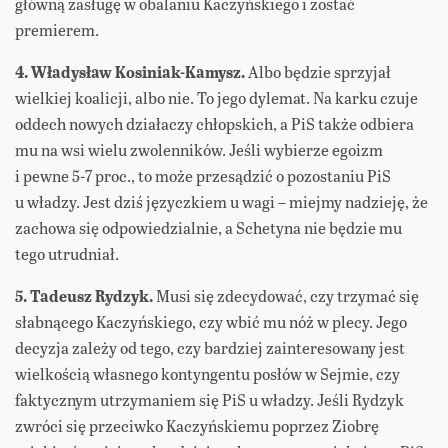
główną zasługę w obalaniu Kaczyńskiego i zostać
premierem.
4. Władysław Kosiniak-Kamysz.
Albo będzie sprzyjał
wielkiej koalicji, albo nie. To jego dylemat. Na karku czuje
oddech nowych działaczy chłopskich, a PiS także odbiera
mu na wsi wielu zwolenników. Jeśli wybierze egoizm
i pewne 5-7 proc., to może przesądzić o pozostaniu PiS
u władzy. Jest dziś języczkiem u wagi – miejmy nadzieję, że
zachowa się odpowiedzialnie, a Schetyna nie będzie mu
tego utrudniał.
5. Tadeusz Rydzyk.
Musi się zdecydować, czy trzymać się
słabnącego Kaczyńskiego, czy wbić mu nóż w plecy. Jego
decyzja zależy od tego, czy bardziej zainteresowany jest
wielkością własnego kontyngentu posłów w Sejmie, czy
faktycznym utrzymaniem się PiS u władzy. Jeśli Rydzyk
zwróci się przeciwko Kaczyńskiemu poprzez Ziobrę