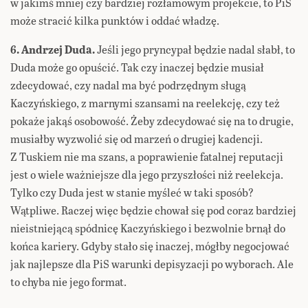
w jakimś mniej czy bardziej rozłamowym projekcie, to PiS
może stracić kilka punktów i oddać władzę.
6. Andrzej Duda.
Jeśli jego pryncypał będzie nadal słabł, to
Duda może go opuścić. Tak czy inaczej będzie musiał
zdecydować, czy nadal ma być podrzędnym sługą
Kaczyńskiego, z marnymi szansami na reelekcję, czy też
pokaże jakąś osobowość. Żeby zdecydować się na to drugie,
musiałby wyzwolić się od marzeń o drugiej kadencji.
Z Tuskiem nie ma szans, a poprawienie fatalnej reputacji
jest o wiele ważniejsze dla jego przyszłości niż reelekcja.
Tylko czy Duda jest w stanie myśleć w taki sposób?
Wątpliwe. Raczej więc będzie chował się pod coraz bardziej
nieistniejącą spódnicę Kaczyńskiego i bezwolnie brnął do
końca kariery. Gdyby stało się inaczej, mógłby negocjować
jak najlepsze dla PiS warunki depisyzacji po wyborach. Ale
to chyba nie jego format.