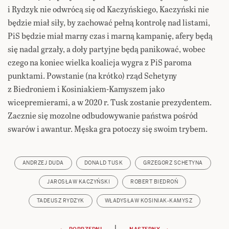
i Rydzyk nie odwrócą się od Kaczyńskiego, Kaczyński nie
będzie miał siły, by zachować pełną kontrolę nad listami,
PiS będzie miał marny czas i marną kampanię, afery będą
się nadal grzały, a doły partyjne będą panikować, wobec
czego na koniec wielka koalicja wygra z PiS paroma
punktami. Powstanie (na krótko) rząd Schetyny
z Biedroniem i Kosiniakiem-Kamyszem jako
wicepremierami, a w 2020 r. Tusk zostanie prezydentem.
Zacznie się mozolne odbudowywanie państwa pośród
swarów i awantur. Męska gra potoczy się swoim trybem.
ANDRZEJ DUDA
DONALD TUSK
GRZEGORZ SCHETYNA
JAROSŁAW KACZYŃSKI
ROBERT BIEDROŃ
TADEUSZ RYDZYK
WŁADYSŁAW KOSINIAK-KAMYSZ
|