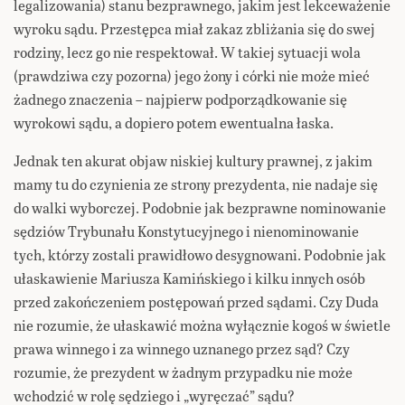
legalizowania) stanu bezprawnego, jakim jest lekceważenie
wyroku sądu. Przestępca miał zakaz zbliżania się do swej
rodziny, lecz go nie respektował. W takiej sytuacji wola
(prawdziwa czy pozorna) jego żony i córki nie może mieć
żadnego znaczenia – najpierw podporządkowanie się
wyrokowi sądu, a dopiero potem ewentualna łaska.
Jednak ten akurat objaw niskiej kultury prawnej, z jakim
mamy tu do czynienia ze strony prezydenta, nie nadaje się
do walki wyborczej. Podobnie jak bezprawne nominowanie
sędziów Trybunału Konstytucyjnego i nienominowanie
tych, którzy zostali prawidłowo desygnowani. Podobnie jak
ułaskawienie Mariusza Kamińskiego i kilku innych osób
przed zakończeniem postępowań przed sądami. Czy Duda
nie rozumie, że ułaskawić można wyłącznie kogoś w świetle
prawa winnego i za winnego uznanego przez sąd? Czy
rozumie, że prezydent w żadnym przypadku nie może
wchodzić w rolę sędziego i „wyręczać” sądu?