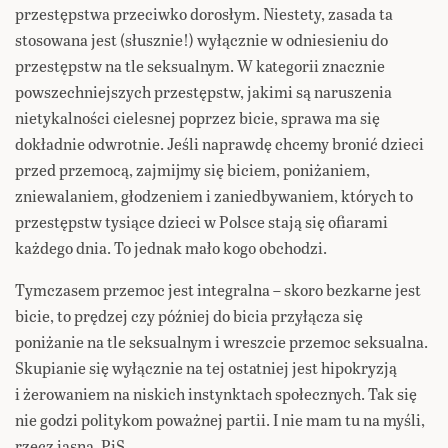
przestępstwa przeciwko dorosłym. Niestety, zasada ta
stosowana jest (słusznie!) wyłącznie w odniesieniu do
przestępstw na tle seksualnym. W kategorii znacznie
powszechniejszych przestępstw, jakimi są naruszenia
nietykalności cielesnej poprzez bicie, sprawa ma się
dokładnie odwrotnie. Jeśli naprawdę chcemy bronić dzieci
przed przemocą, zajmijmy się biciem, poniżaniem,
zniewalaniem, głodzeniem i zaniedbywaniem, których to
przestępstw tysiące dzieci w Polsce stają się ofiarami
każdego dnia. To jednak mało kogo obchodzi.
Tymczasem przemoc jest integralna – skoro bezkarne jest
bicie, to prędzej czy później do bicia przyłącza się
poniżanie na tle seksualnym i wreszcie przemoc seksualna.
Skupianie się wyłącznie na tej ostatniej jest hipokryzją
i żerowaniem na niskich instynktach społecznych. Tak się
nie godzi politykom poważnej partii. I nie mam tu na myśli,
rzecz jasna, PiS.