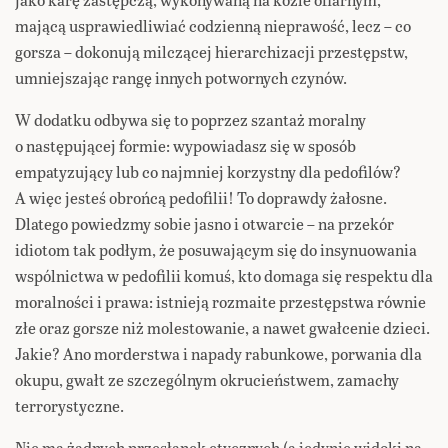
mającą usprawiedliwiać codzienną nieprawość, lecz – co
gorsza – dokonują milczącej hierarchizacji przestępstw,
umniejszając rangę innych potwornych czynów.
W dodatku odbywa się to poprzez szantaż moralny
o następującej formie: wypowiadasz się w sposób
empatyzujący lub co najmniej korzystny dla pedofilów?
A więc jesteś obrońcą pedofilii! To doprawdy żałosne.
Dlatego powiedzmy sobie jasno i otwarcie – na przekór
idiotom tak podłym, że posuwającym się do insynuowania
wspólnictwa w pedofilii komuś, kto domaga się respektu dla
moralności i prawa: istnieją rozmaite przestępstwa równie
złe oraz gorsze niż molestowanie, a nawet gwałcenie dzieci.
Jakie? Ano morderstwa i napady rabunkowe, porwania dla
okupu, gwałt ze szczególnym okrucieństwem, zamachy
terrorystyczne.
Nie ma żadnych przesłanek etycznych (a jedynie widoki na