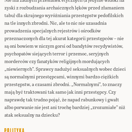
zyski z rozbudzania archaicznych lęków przed złamaniem
tabu) dla skrajnego wyróżniania przestępstw pedofilskich
na tle innych zbrodni. Nic, ale to nic nie uzasadnia
prowadzenia specjalnych rejestrów i ośrodków
przeznaczonych dla tej akurat kategorii przestępców – nie
są oni bowiem w niczym gorsi od bandytów recydywistów,
psychopatów siejących terror i przemoc, seryjnych
morderców czy fanatyków religijnych mordujących
„niewiernych”. Sprawcy nadużyć seksualnych wobec dzieci
są normalnymi przestępcami, winnymi bardzo ciężkich
przestępstw, a czasami zbrodni. „Normalnymi”, to znaczy
mają być traktowani tak samo jak inni przestępcy. Czy
naprawdę tak trudno pojąć, że napad rabunkowy i gwałt
albo porwanie nie jest ani trochę bardziej „zrozumiałe” niż
atak seksualny na dziecku?