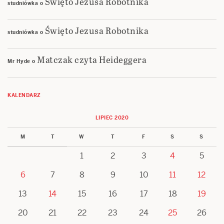
Święto Jezusa Robotnika
studniówka
o
Święto Jezusa Robotnika
studniówka
o
Matczak czyta Heideggera
Mr Hyde
o
KALENDARZ
LIPIEC 2020
M
T
W
T
F
S
S
1
2
3
4
5
6
7
8
9
10
11
12
13
14
15
16
17
18
19
20
21
22
23
24
25
26