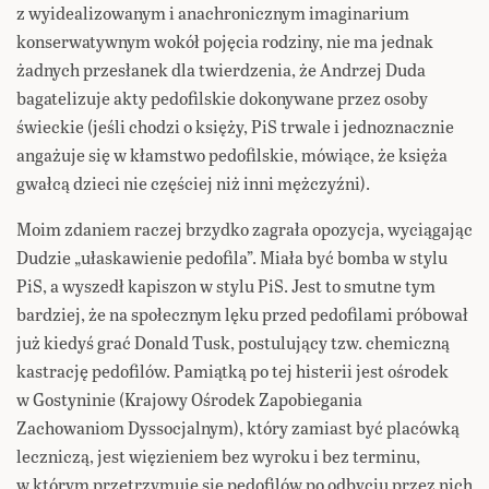
z wyidealizowanym i anachronicznym imaginarium
konserwatywnym wokół pojęcia rodziny, nie ma jednak
żadnych przesłanek dla twierdzenia, że Andrzej Duda
bagatelizuje akty pedofilskie dokonywane przez osoby
świeckie (jeśli chodzi o księży, PiS trwale i jednoznacznie
angażuje się w kłamstwo pedofilskie, mówiące, że księża
gwałcą dzieci nie częściej niż inni mężczyźni).
Moim zdaniem raczej brzydko zagrała opozycja, wyciągając
Dudzie „ułaskawienie pedofila”. Miała być bomba w stylu
PiS, a wyszedł kapiszon w stylu PiS. Jest to smutne tym
bardziej, że na społecznym lęku przed pedofilami próbował
już kiedyś grać Donald Tusk, postulujący tzw. chemiczną
kastrację pedofilów. Pamiątką po tej histerii jest ośrodek
w Gostyninie (Krajowy Ośrodek Zapobiegania
Zachowaniom Dyssocjalnym), który zamiast być placówką
leczniczą, jest więzieniem bez wyroku i bez terminu,
w którym przetrzymuje się pedofilów po odbyciu przez nich