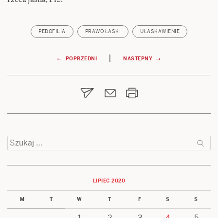
PEDOFILIA
PRAWO ŁASKI
UŁASKAWIENIE
Nawigacja
|
← POPRZEDNI
NASTĘPNY →
wpisu
Szukaj:
LIPIEC 2020
M
T
W
T
F
S
S
1
2
3
4
5