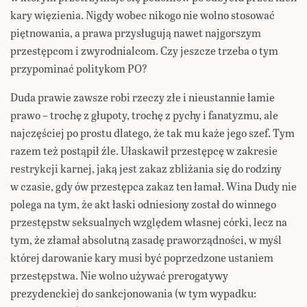
kary więzienia. Nigdy wobec nikogo nie wolno stosować
piętnowania, a prawa przysługują nawet najgorszym
przestępcom i zwyrodnialcom. Czy jeszcze trzeba o tym
przypominać politykom PO?
Duda prawie zawsze robi rzeczy złe i nieustannie łamie
prawo – trochę z głupoty, trochę z pychy i fanatyzmu, ale
najczęściej po prostu dlatego, że tak mu każe jego szef. Tym
razem też postąpił źle. Ułaskawił przestępcę w zakresie
restrykcji karnej, jaką jest zakaz zbliżania się do rodziny
w czasie, gdy ów przestępca zakaz ten łamał. Wina Dudy nie
polega na tym, że akt łaski odniesiony został do winnego
przestępstw seksualnych względem własnej córki, lecz na
tym, że złamał absolutną zasadę praworządności, w myśl
której darowanie kary musi być poprzedzone ustaniem
przestępstwa. Nie wolno używać prerogatywy
prezydenckiej do sankcjonowania (w tym wypadku: