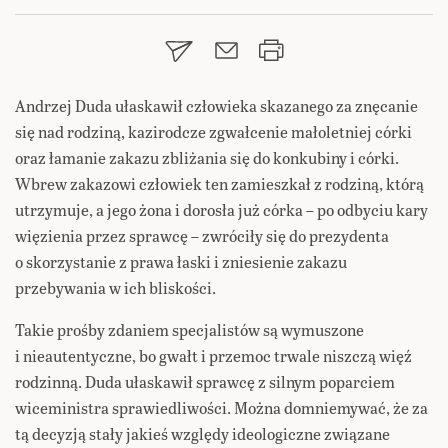
Andrzej Duda ułaskawił człowieka skazanego za znęcanie
się nad rodziną, kazirodcze zgwałcenie małoletniej córki
oraz łamanie zakazu zbliżania się do konkubiny i córki.
Wbrew zakazowi człowiek ten zamieszkał z rodziną, którą
utrzymuje, a jego żona i dorosła już córka – po odbyciu kary
więzienia przez sprawcę – zwróciły się do prezydenta
o skorzystanie z prawa łaski i zniesienie zakazu
przebywania w ich bliskości.
Takie prośby zdaniem specjalistów są wymuszone
i nieautentyczne, bo gwałt i przemoc trwale niszczą więź
rodzinną. Duda ułaskawił sprawcę z silnym poparciem
wiceministra sprawiedliwości. Można domniemywać, że za
tą decyzją stały jakieś względy ideologiczne związane