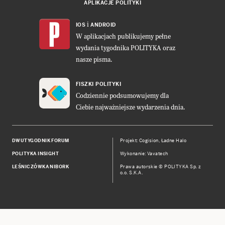
APLIKACJE POLITYKI
i
IOS
ANDROID
W aplikacjach publikujemy pełne
wydania tygodnika POLITYKA oraz
nasze pisma.
FISZKI POLITYKI
Codziennie podsumowujemy dla
Ciebie najważniejsze wydarzenia dnia.
DWUTYGODNIK FORUM
Projekt:
Cogision
,
Ładne Halo
POLITYKA INSIGHT
Wykonanie: Vavatech
LEŚNICZÓWKA NIBORK
Prawa autorskie © POLITYKA Sp. z
o.o. S.K.A.