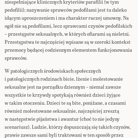
niespełniające klinicznych kryteriów parafilii (w tym
pedofilii); nazywanie sprawców pedofilami jest tu daleko
idącym uproszczeniem i ma charakter raczej umowny. Na
ogół nie są pedofilami, lecz sprawcami czynów pedofilskich
– przestępstw seksualnych, w których ofiarami są nieletni.
Przestępstwa te najczęściej wpisane są w szeroki kontekst
przemocy będącej codziennym elementem funkcjonowania
sprawców.
W patologicznych środowiskach społecznych
i patologicznych rodzinach bicie, lżenie i molestowanie
seksualne jest na porządku dziennym – niemal zawsze
wszystkie te krzywdy spotykają również dzieci żyjące
w takim otoczeniu. Dzieci te są bite, poniżane, a czasami
również molestowane seksualnie, najczęściej zresztą
w następstwie pijaństwa i awantur (choć to nie jedyny
scenariusz). Ludzie, którzy dopuszczają się takich czynów,
prawie zawsze sami byli traktowani w ten sposób przez