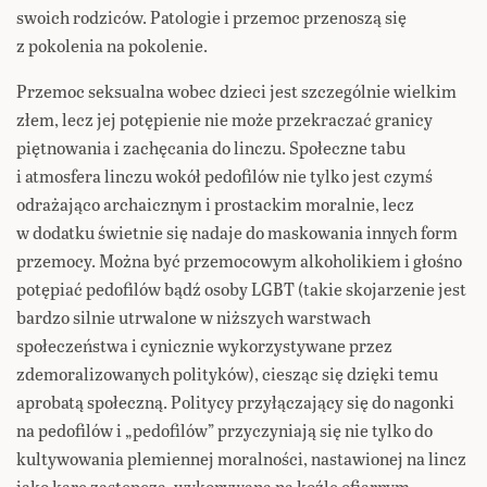
swoich rodziców. Patologie i przemoc przenoszą się
z pokolenia na pokolenie.
Przemoc seksualna wobec dzieci jest szczególnie wielkim
złem, lecz jej potępienie nie może przekraczać granicy
piętnowania i zachęcania do linczu. Społeczne tabu
i atmosfera linczu wokół pedofilów nie tylko jest czymś
odrażająco archaicznym i prostackim moralnie, lecz
w dodatku świetnie się nadaje do maskowania innych form
przemocy. Można być przemocowym alkoholikiem i głośno
potępiać pedofilów bądź osoby LGBT (takie skojarzenie jest
bardzo silnie utrwalone w niższych warstwach
społeczeństwa i cynicznie wykorzystywane przez
zdemoralizowanych polityków), ciesząc się dzięki temu
aprobatą społeczną. Politycy przyłączający się do nagonki
na pedofilów i „pedofilów” przyczyniają się nie tylko do
kultywowania plemiennej moralności, nastawionej na lincz
jako karę zastępczą, wykonywaną na koźle ofiarnym,