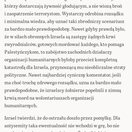
którzy dostarczają żywność głodującym, a nie wiozą broń
i zaopatrzenie terrorystom. Wystarczy odrobina rozsądku
i minimalna wiedza, aby uznać taki zbrodniczy scenariusz
za bardzo mało prawdopodobny. Nawet gdyby prawdą było,
że w siłach obronnych Izraela są zastępy żądnych krwi
zwyrodnialców, gotowych mordować każdego, kto pomaga
Palestyńczykom, to zabójstwo zachodnich działaczy
organizacji humanitarnych byłoby przecież kompletną
katastrofą dla Izraela, przynoszącą mu nieobliczalne straty
polityczne. Nawet najbardziej cyniczny komentator, jeśli
ma choć trochę zdrowego rozsądku, uzna za bardzo mało
prawdopodobne, że izraelscy żołnierze popełnili z zimną
krwią mord na wolontariuszach organizacji
humanitarnych.
Izrael twierdzi, że do ostrzału doszło przez pomyłkę. Dla
antysemity taka ewentualność nie wchodzi w grę, bo nie