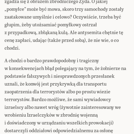
zgadza się z obrazem zbrodniczego Żyda. O jakiej
„pomyłce” może być mowa, skoro trzy samochody zostały
zaatakowane umyślnie i celowo? Oczywiście, trzeba być
głupim, żeby utożsamiać pomyłkowy ostrzał
z przypadkową, zbłąkaną kulą. Ale antysemita chętnie tę
cenę zapłaci, udając (także przed sobą), że nie wie, o co
chodzi.
A chodzi o bardzo prawdopodobny i tragiczny
w konsekwencjach błąd polegający na tym, że żołnierze na
podstawie fałszywych i niesprawdzonych przesłanek
uznali, że konwój jest przykrywką dla transportu
zaopatrzenia dla terrorystów albo po prostu wiezie
terrorystów. Bardzo możliwe, że sami wywiadowcy
izraelscy albo nawet wróg (żywotnie zainteresowany we
wrobieniu Izraelczyków w zbrodnię wojenną
i doświadczony w urządzaniu wszelkich prowokacji)
dostarczyli oddziałowi odpowiedzialnemu za osłonę