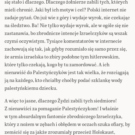
się stało i dlaczego. Dlaczego żołnierze zabili tych, których
mieli chronić. Jaki był ich motyw i cel? Polski internet nie
zadaje pytań. On już wie z góry i wydaje wyrok, nie czekając
na śledztwo. Ba! Nie tylko wydaje wyrok, ale w ogóle się nie
zastanawia, bo zbrodnicze intencje Izraelczyków są wszak
czymś oczywistym. Tysiące komentatorów w internecie
zachowują się tak, jak gdyby rozumiało się samo przez się,
że armia izraelska to zbiry podobne tym hitlerowskim,
które tylko czekają, kogo by tu zamordować. A ich
nienawiść do Palestyńczyków jest tak wielka, że rozciągają
ją na każdego, kto chciałby choćby podać szklankę wody
palestyńskiemu dziecku.
A więc to jasne, dlaczego Żydzi zabili tych siedmioro!
Z nienawiści za pomaganie Palestyńczykom! I właśnie
w tym absurdalnym fantomie zbrodniczego Izraelczyka,
który z nożem w zębach i obłędem w oczach szuka ofiary, by
zemścić się za jakże zrozumiały przecież Holokaust,