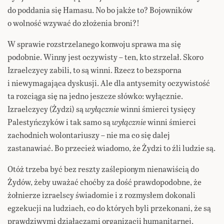
do poddania się Hamasu. No bo jakże to? Bojowników
o wolność wzywać do złożenia broni?!
W sprawie rozstrzelanego konwoju sprawa ma się
podobnie. Winny jest oczywisty – ten, kto strzelał. Skoro
Izraelczycy zabili, to są winni. Rzecz to bezsporna
i niewymagająca dyskusji. Ale dla antysemity oczywistość
ta rozciąga się na jedno jeszcze słówko: wyłącznie.
Izraelczycy (Żydzi) są
wyłącznie
winni śmierci tysięcy
Palestyńczyków i tak samo są
wyłącznie
winni śmierci
zachodnich wolontariuszy – nie ma co się dalej
zastanawiać. Bo przecież wiadomo, że Żydzi to źli ludzie są.
Otóż trzeba być bez reszty zaślepionym nienawiścią do
Żydów, żeby uważać choćby za dość prawdopodobne, że
żołnierze izraelscy świadomie i z rozmysłem dokonali
egzekucji na ludziach, co do których byli przekonani, że są
prawdziwymi działaczami organizacji humanitarnej,