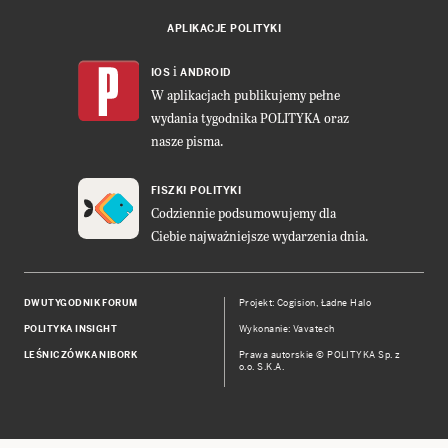
APLIKACJE POLITYKI
i
IOS
ANDROID
W aplikacjach publikujemy pełne
wydania tygodnika POLITYKA oraz
nasze pisma.
FISZKI POLITYKI
Codziennie podsumowujemy dla
Ciebie najważniejsze wydarzenia dnia.
DWUTYGODNIK FORUM
Projekt:
Cogision
,
Ładne Halo
POLITYKA INSIGHT
Wykonanie: Vavatech
LEŚNICZÓWKA NIBORK
Prawa autorskie © POLITYKA Sp. z
o.o. S.K.A.