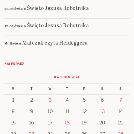
Święto Jezusa Robotnika
studniówka
o
Święto Jezusa Robotnika
studniówka
o
Matczak czyta Heideggera
Mr Hyde
o
KALENDARZ
KWIECIEŃ 2024
M
T
W
T
F
S
S
1
2
3
4
5
6
7
8
9
10
11
12
13
14
15
16
17
18
19
20
21