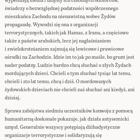
świadczy o bezwzględnej podatności współczesnego
mieszkańca Zachodu na nienawistną wobec Żydów
propagandę. Wywodzi się ona z organizacji
terrorystycznych, takich jak Hamas, z Iranu, a częściowo
także z państw arabskich, lecz jej nagłaśnianiem
i zwielokrotnianiem zajmują się lewicowe i prawicowe
ośrodki na Zachodzie. Idzie im to jak po maśle, bo grunt jest
nader podatny. Ludzie bardzo chcą słuchać o złych Żydach
mordujących dzieci. Chcieli o tym słuchać tysiąc lat temu,
chcieli i sto lat temu, chcą i dziś. O mordowanych
żydowskich dzieciach nie chcieli zaś słuchać ani kiedyś, ani
dzisiaj.
Sprawa zabójstwa siedmiu uczestników konwoju z pomocą
humanitarną doskonale pokazuje, jak działa antysemicki
umysł. Generalnie wszyscy potępiają dżihadystyczne
organizacje terrorystyczne i solidaryzują się