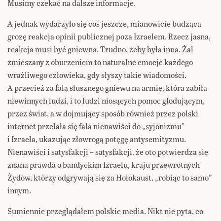
Musimy czekać na dalsze informacje.
A jednak wydarzyło się coś jeszcze, mianowicie budząca
grozę reakcja opinii publicznej poza Izraelem. Rzecz jasna,
reakcja musi być gniewna. Trudno, żeby była inna. Żal
zmieszany z oburzeniem to naturalne emocje każdego
wrażliwego człowieka, gdy słyszy takie wiadomości.
A przecież za falą słusznego gniewu na armię, która zabiła
niewinnych ludzi, i to ludzi niosących pomoc głodującym,
przez świat, a w dojmujący sposób również przez polski
internet przelała się fala nienawiści do „syjonizmu”
i Izraela, ukazując złowrogą potęgę antysemityzmu.
Nienawiści i satysfakcji – satysfakcji, że oto potwierdza się
znana prawda o bandyckim Izraelu, kraju przewrotnych
Żydów, którzy odgrywają się za Holokaust, „robiąc to samo”
innym.
Sumiennie przeglądałem polskie media. Nikt nie pyta, co