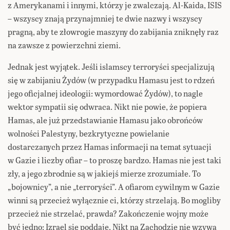
z Amerykanami i innymi, którzy je zwalczają. Al-Kaida, ISIS
– wszyscy znają przynajmniej te dwie nazwy i wszyscy
pragną, aby te złowrogie maszyny do zabijania zniknęły raz
na zawsze z powierzchni ziemi.
Jednak jest wyjątek. Jeśli islamscy terroryści specjalizują
się w zabijaniu Żydów (w przypadku Hamasu jest to rdzeń
jego oficjalnej ideologii: wymordować Żydów), to nagle
wektor sympatii się odwraca. Nikt nie powie, że popiera
Hamas, ale już przedstawianie Hamasu jako obrońców
wolności Palestyny, bezkrytyczne powielanie
dostarczanych przez Hamas informacji na temat sytuacji
w Gazie i liczby ofiar – to proszę bardzo. Hamas nie jest taki
zły, a jego zbrodnie są w jakiejś mierze zrozumiałe. To
„bojownicy”, a nie „terroryści”. A ofiarom cywilnym w Gazie
winni są przecież wyłącznie ci, którzy strzelają. Bo mogliby
przecież nie strzelać, prawda? Zakończenie wojny może
być jedno: Izrael się poddaje. Nikt na Zachodzie nie wzywa