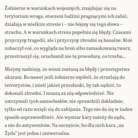
Żołnierze w warunkach wojennych, znajdując się na
terytorium wroga, otoczeni ludźmi pragnącymi ich zabić,
działają w wielkim stresie i – nie bójmy się tego słowa –
strachu. A w warunkach stresu popełnia się błędy. Czasami
przyczyny tragedii, ale i przyczyny zbrodni są banalne. Ktoś
zobaczył coś, co wygląda na broń albo zamaskowaną twarz,
przestraszył się, uruchomił nie tę procedurę, co trzeba…
Miejmy nadzieję, że winni zostaną za błędy i przestępstwa
ukarani. Bo nawet jeśli żołnierze myśleli, że strzelają do
terrorystów, i mieli jakieś przesłanki, by tak sądzić, to
dokonali zbrodni. I muszą za nią odpowiedzieć. Nie
zatrzymali tych samochodów, nie sprawdzili dokładnie,
tylko od razu wzięli się do zabijania. Tego nie da się w żaden
sposób usprawiedliwić. Ale wymiar kary należy do sądu,
a nie do antysemitów. Na szczęście, bo dla nich kara „na
Żyda” jest jedna i uniwersalna.