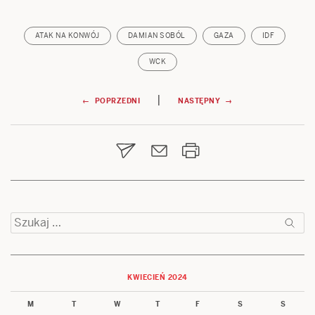
ATAK NA KONWÓJ
DAMIAN SOBÓL
GAZA
IDF
WCK
Nawigacja
|
← POPRZEDNI
NASTĘPNY →
wpisu
Szukaj:
KWIECIEŃ 2024
M
T
W
T
F
S
S