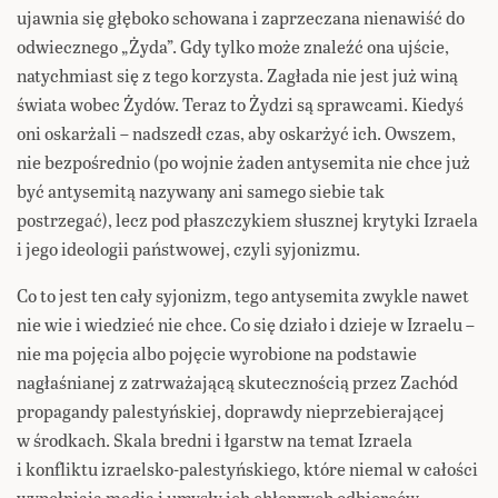
ujawnia się głęboko schowana i zaprzeczana nienawiść do
odwiecznego „Żyda”. Gdy tylko może znaleźć ona ujście,
natychmiast się z tego korzysta. Zagłada nie jest już winą
świata wobec Żydów. Teraz to Żydzi są sprawcami. Kiedyś
oni oskarżali – nadszedł czas, aby oskarżyć ich. Owszem,
nie bezpośrednio (po wojnie żaden antysemita nie chce już
być antysemitą nazywany ani samego siebie tak
postrzegać), lecz pod płaszczykiem słusznej krytyki Izraela
i jego ideologii państwowej, czyli syjonizmu.
Co to jest ten cały syjonizm, tego antysemita zwykle nawet
nie wie i wiedzieć nie chce. Co się działo i dzieje w Izraelu –
nie ma pojęcia albo pojęcie wyrobione na podstawie
nagłaśnianej z zatrważającą skutecznością przez Zachód
propagandy palestyńskiej, doprawdy nieprzebierającej
w środkach. Skala bredni i łgarstw na temat Izraela
i konfliktu izraelsko-palestyńskiego, które niemal w całości
wypełniają media i umysły ich chłonnych odbiorców,