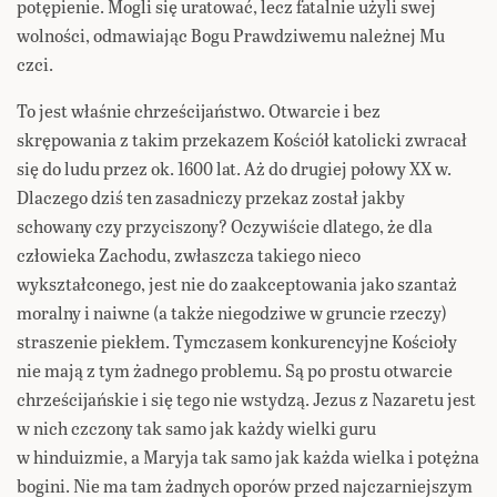
potępienie. Mogli się uratować, lecz fatalnie użyli swej
wolności, odmawiając Bogu Prawdziwemu należnej Mu
czci.
To jest właśnie chrześcijaństwo. Otwarcie i bez
skrępowania z takim przekazem Kościół katolicki zwracał
się do ludu przez ok. 1600 lat. Aż do drugiej połowy XX w.
Dlaczego dziś ten zasadniczy przekaz został jakby
schowany czy przyciszony? Oczywiście dlatego, że dla
człowieka Zachodu, zwłaszcza takiego nieco
wykształconego, jest nie do zaakceptowania jako szantaż
moralny i naiwne (a także niegodziwe w gruncie rzeczy)
straszenie piekłem. Tymczasem konkurencyjne Kościoły
nie mają z tym żadnego problemu. Są po prostu otwarcie
chrześcijańskie i się tego nie wstydzą. Jezus z Nazaretu jest
w nich czczony tak samo jak każdy wielki guru
w hinduizmie, a Maryja tak samo jak każda wielka i potężna
bogini. Nie ma tam żadnych oporów przed najczarniejszym