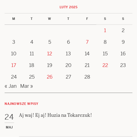
LUTY 2025
M
T
W
T
F
S
S
1
2
3
4
5
6
7
8
9
10
11
12
13
14
15
16
17
18
19
20
21
22
23
24
25
26
27
28
« Jan
Mar »
NAJNOWSZE WPISY
Aj waj! Ej aj! Huzia na Tokarczuk!
24
MAJ