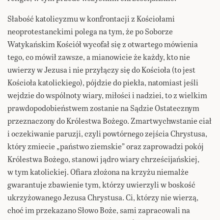
Słabość katolicyzmu w konfrontacji z Kościołami
neoprotestanckimi polega na tym, że po Soborze
Watykańskim Kościół wycofał się z otwartego mówienia
tego, co mówił zawsze, a mianowicie że każdy, kto nie
uwierzy w Jezusa i nie przyłączy się do Kościoła (to jest
Kościoła katolickiego), pójdzie do piekła, natomiast jeśli
wejdzie do wspólnoty wiary, miłości i nadziei, to z wielkim
prawdopodobieństwem zostanie na Sądzie Ostatecznym
przeznaczony do Królestwa Bożego. Zmartwychwstanie ciał
i oczekiwanie paruzji, czyli powtórnego zejścia Chrystusa,
który zmiecie „państwo ziemskie” oraz zaprowadzi pokój
Królestwa Bożego, stanowi jądro wiary chrześcijańskiej,
w tym katolickiej. Ofiara złożona na krzyżu niemalże
gwarantuje zbawienie tym, którzy uwierzyli w boskość
ukrzyżowanego Jezusa Chrystusa. Ci, którzy nie wierzą,
choć im przekazano Słowo Boże, sami zapracowali na