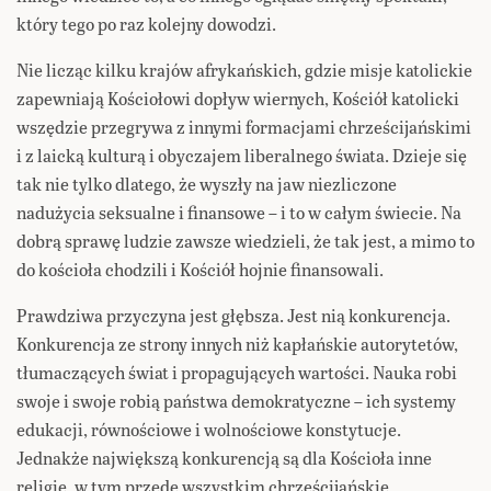
który tego po raz kolejny dowodzi.
Nie licząc kilku krajów afrykańskich, gdzie misje katolickie
zapewniają Kościołowi dopływ wiernych, Kościół katolicki
wszędzie przegrywa z innymi formacjami chrześcijańskimi
i z laicką kulturą i obyczajem liberalnego świata. Dzieje się
tak nie tylko dlatego, że wyszły na jaw niezliczone
nadużycia seksualne i finansowe – i to w całym świecie. Na
dobrą sprawę ludzie zawsze wiedzieli, że tak jest, a mimo to
do kościoła chodzili i Kościół hojnie finansowali.
Prawdziwa przyczyna jest głębsza. Jest nią konkurencja.
Konkurencja ze strony innych niż kapłańskie autorytetów,
tłumaczących świat i propagujących wartości. Nauka robi
swoje i swoje robią państwa demokratyczne – ich systemy
edukacji, równościowe i wolnościowe konstytucje.
Jednakże największą konkurencją są dla Kościoła inne
religie, w tym przede wszystkim chrześcijańskie.