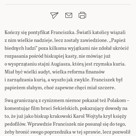
Kończy się pontyfikat Franciszka. Światli katolicy wiązali
z nim wielkie nadzieje, lecz zostały zawiedzione. „Papież
biednych ludzi” poza kilkoma wyjątkami nie zdołał ukrócić
rozpasania pośród biskupiej kasty, nie mówiąc już
o wysprzątaniu stajni Augiasza, którą jest rzymska kuria.
Miał być wielki audyt, wielka reforma finansów
i zarządzania kurią, a wyszło jak zwykle. Franciszek był
papieżem słabym, choć zapewne chęci miał szczere.
Swą graniczącą z cynizmem niemoc pokazał też Polakom –
komentując film braci Sekielskich, pokazujący dowody na
to, że już jako biskup krakowski Karol Wojtyła krył księży
pedofilów. Wprawdzie Franciszek nie posunął się do tego,
żeby bronić swego poprzednika w tej sprawie, lecz pozwolił