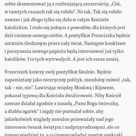
sobie skomentować ją z rozbrajającą szczerością: „Cóż,
w tamtych czasach tak się robiło”. No tak. Tak się robiło
zawsze i jak długo tylko się dało w całym Kościele
katolickim. I stało się jednym z powodów, dla których jest
dziś cieniem samego siebie. A pontyfikat Franciszka będzie
ostatnim śledzonym przez cały świat. Następne konklawe
i poczynania nowego papieża będą interesować już tylko
katolików. I to tych wytrwałych. A jest ich coraz mniej.
Franciszek kończy swój pontyfikat fatalnie. Będzie
zapamiętany jako niezręczny polityk, niezdolny mówić „tak,
tak – nie, nie”. Lawirując między Moskwą i Kijowem,
pokazał typową dla Kościoła dwulicowość. Niby Kościół
zawsze działał zgodnie z zasadą „Panu Bogu świeczkę,
a diabłu ogarek” i nigdy nie pozwalał sobie, aby
jakiekolwiek względy moralne przeważały nad jego
interesem (wszak świętym i nadprzyrodzonym), ale co
innego wiedzieć to, a co innego oglądać smętny spektakl,