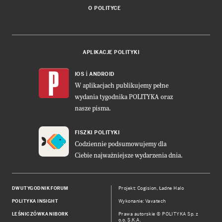
O POLITYCE
APLIKACJE POLITYKI
i
IOS
ANDROID
W aplikacjach publikujemy pełne
wydania tygodnika POLITYKA oraz
nasze pisma.
FISZKI POLITYKI
Codziennie podsumowujemy dla
Ciebie najważniejsze wydarzenia dnia.
DWUTYGODNIK FORUM
Projekt:
Cogision
,
Ładne Halo
POLITYKA INSIGHT
Wykonanie: Vavatech
LEŚNICZÓWKA NIBORK
Prawa autorskie © POLITYKA Sp. z
o.o. S.K.A.