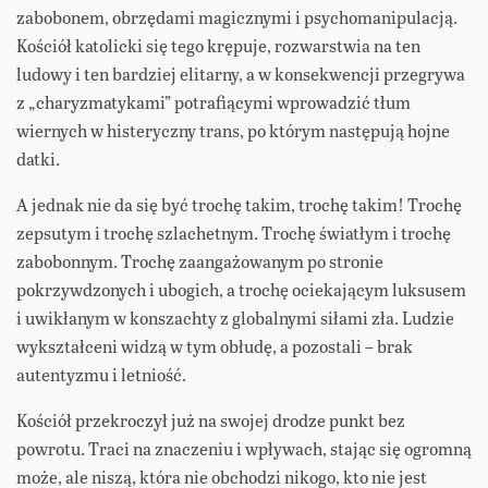
zabobonem, obrzędami magicznymi i psychomanipulacją.
Kościół katolicki się tego krępuje, rozwarstwia na ten
ludowy i ten bardziej elitarny, a w konsekwencji przegrywa
z „charyzmatykami” potrafiącymi wprowadzić tłum
wiernych w histeryczny trans, po którym następują hojne
datki.
A jednak nie da się być trochę takim, trochę takim! Trochę
zepsutym i trochę szlachetnym. Trochę światłym i trochę
zabobonnym. Trochę zaangażowanym po stronie
pokrzywdzonych i ubogich, a trochę ociekającym luksusem
i uwikłanym w konszachty z globalnymi siłami zła. Ludzie
wykształceni widzą w tym obłudę, a pozostali – brak
autentyzmu i letniość.
Kościół przekroczył już na swojej drodze punkt bez
powrotu. Traci na znaczeniu i wpływach, stając się ogromną
może, ale niszą, która nie obchodzi nikogo, kto nie jest