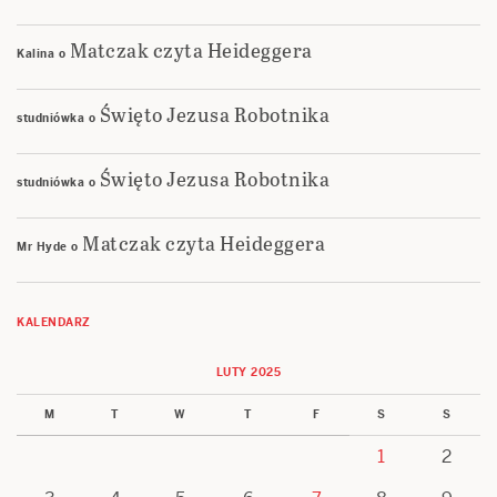
Matczak czyta Heideggera
Kalina
o
Święto Jezusa Robotnika
studniówka
o
Święto Jezusa Robotnika
studniówka
o
Matczak czyta Heideggera
Mr Hyde
o
KALENDARZ
LUTY 2025
M
T
W
T
F
S
S
1
2