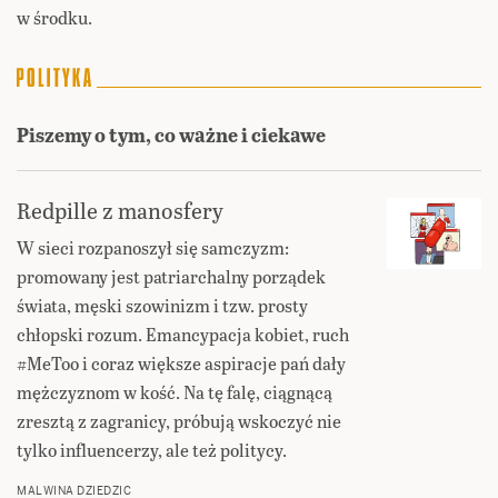
w środku.
Piszemy o tym, co ważne i ciekawe
Redpille z manosfery
W sieci rozpanoszył się samczyzm:
promowany jest patriarchalny porządek
świata, męski szowinizm i tzw. prosty
chłopski rozum. Emancypacja kobiet, ruch
#MeToo i coraz większe aspiracje pań dały
mężczyznom w kość. Na tę falę, ciągnącą
zresztą z zagranicy, próbują wskoczyć nie
tylko influencerzy, ale też politycy.
MALWINA DZIEDZIC