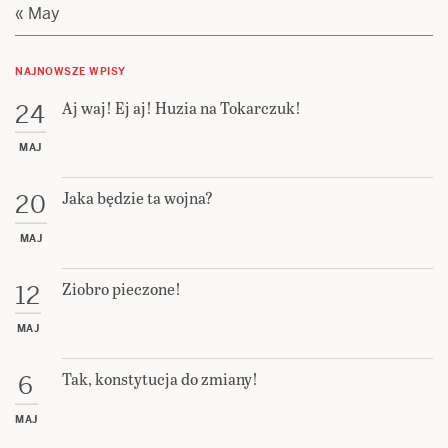
« May
NAJNOWSZE WPISY
Aj waj! Ej aj! Huzia na Tokarczuk!
24
MAJ
Jaka będzie ta wojna?
20
MAJ
Ziobro pieczone!
12
MAJ
Tak, konstytucja do zmiany!
6
MAJ