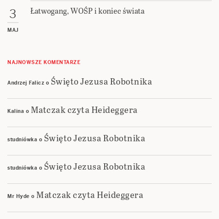
Łatwogang, WOŚP i koniec świata
3
MAJ
NAJNOWSZE KOMENTARZE
Święto Jezusa Robotnika
Andrzej Falicz
o
Matczak czyta Heideggera
Kalina
o
Święto Jezusa Robotnika
studniówka
o
Święto Jezusa Robotnika
studniówka
o
Matczak czyta Heideggera
Mr Hyde
o