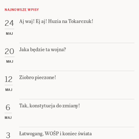
NAJNOWSZE WPISY
Aj waj! Ej aj! Huzia na Tokarczuk!
24
MAJ
Jaka będzie ta wojna?
20
MAJ
Ziobro pieczone!
12
MAJ
Tak, konstytucja do zmiany!
6
MAJ
Łatwogang, WOŚP i koniec świata
3