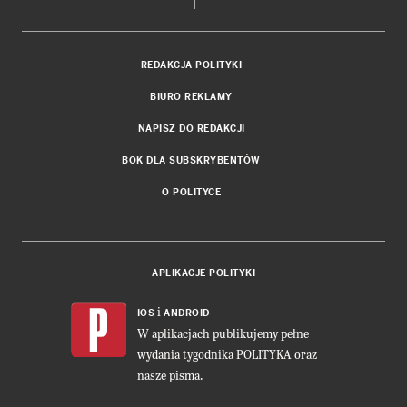
REDAKCJA POLITYKI
BIURO REKLAMY
NAPISZ DO REDAKCJI
BOK DLA SUBSKRYBENTÓW
O POLITYCE
APLIKACJE POLITYKI
i
IOS
ANDROID
W aplikacjach publikujemy pełne
wydania tygodnika POLITYKA oraz
nasze pisma.