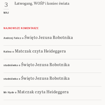
Łatwogang, WOŚP i koniec świata
3
MAJ
NAJNOWSZE KOMENTARZE
Święto Jezusa Robotnika
Andrzej Falicz
o
Matczak czyta Heideggera
Kalina
o
Święto Jezusa Robotnika
studniówka
o
Święto Jezusa Robotnika
studniówka
o
Matczak czyta Heideggera
Mr Hyde
o