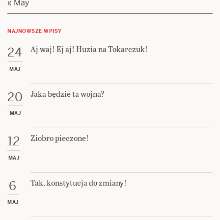
« May
NAJNOWSZE WPISY
Aj waj! Ej aj! Huzia na Tokarczuk!
24
MAJ
Jaka będzie ta wojna?
20
MAJ
Ziobro pieczone!
12
MAJ
Tak, konstytucja do zmiany!
6
MAJ