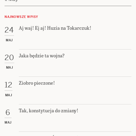
NAJNOWSZE WPISY
Aj waj! Ej aj! Huzia na Tokarczuk!
24
MAJ
Jaka będzie ta wojna?
20
MAJ
Ziobro pieczone!
12
MAJ
Tak, konstytucja do zmiany!
6
MAJ