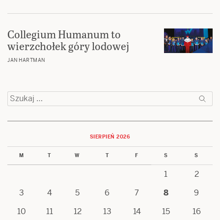
Collegium Humanum to
wierzchołek góry lodowej
JAN HARTMAN
Szukaj:
SIERPIEŃ 2026
M
T
W
T
F
S
S
1
2
3
4
5
6
7
8
9
10
11
12
13
14
15
16