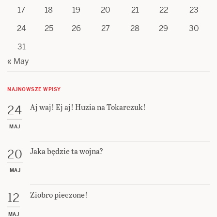
17
18
19
20
21
22
23
24
25
26
27
28
29
30
31
« May
NAJNOWSZE WPISY
Aj waj! Ej aj! Huzia na Tokarczuk!
24
MAJ
Jaka będzie ta wojna?
20
MAJ
Ziobro pieczone!
12
MAJ