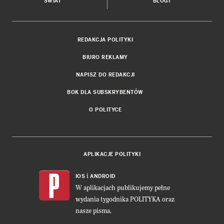
ŚWIAT
BLOGI
REDAKCJA POLITYKI
BIURO REKLAMY
NAPISZ DO REDAKCJI
BOK DLA SUBSKRYBENTÓW
O POLITYCE
APLIKACJE POLITYKI
i
IOS
ANDROID
W aplikacjach publikujemy pełne
wydania tygodnika POLITYKA oraz
nasze pisma.