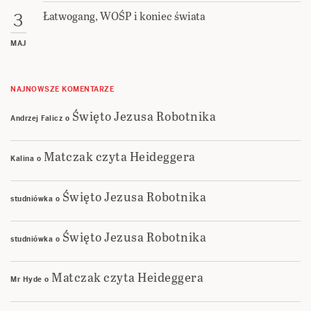
Łatwogang, WOŚP i koniec świata
3
MAJ
NAJNOWSZE KOMENTARZE
Święto Jezusa Robotnika
Andrzej Falicz
o
Matczak czyta Heideggera
Kalina
o
Święto Jezusa Robotnika
studniówka
o
Święto Jezusa Robotnika
studniówka
o
Matczak czyta Heideggera
Mr Hyde
o