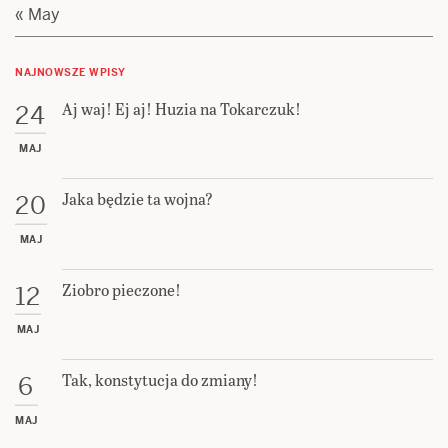
« May
NAJNOWSZE WPISY
Aj waj! Ej aj! Huzia na Tokarczuk!
24
MAJ
Jaka będzie ta wojna?
20
MAJ
Ziobro pieczone!
12
MAJ
Tak, konstytucja do zmiany!
6
MAJ