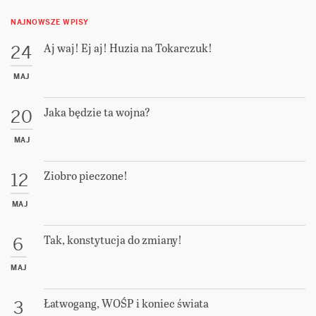
NAJNOWSZE WPISY
Aj waj! Ej aj! Huzia na Tokarczuk!
24
MAJ
Jaka będzie ta wojna?
20
MAJ
Ziobro pieczone!
12
MAJ
Tak, konstytucja do zmiany!
6
MAJ
Łatwogang, WOŚP i koniec świata
3