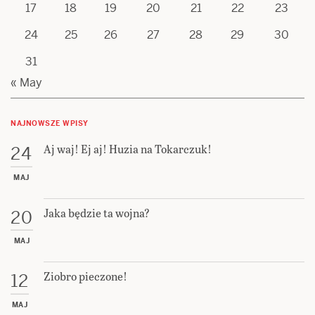
17
18
19
20
21
22
23
24
25
26
27
28
29
30
31
« May
NAJNOWSZE WPISY
Aj waj! Ej aj! Huzia na Tokarczuk!
24
MAJ
Jaka będzie ta wojna?
20
MAJ
Ziobro pieczone!
12
MAJ