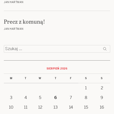
JAN HARTMAN
Precz z komuną!
JAN HARTMAN
Szukaj:
SIERPIEŃ 2026
M
T
W
T
F
S
S
1
2
3
4
5
6
7
8
9
10
11
12
13
14
15
16