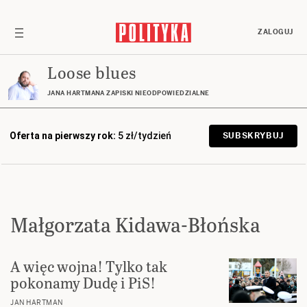
ZALOGUJ
Loose blues
JANA HARTMANA ZAPISKI NIEODPOWIEDZIALNE
Oferta na pierwszy rok:
5 zł/tydzień
SUBSKRYBUJ
Małgorzata Kidawa-Błońska
A więc wojna! Tylko tak
pokonamy Dudę i PiS!
JAN HARTMAN