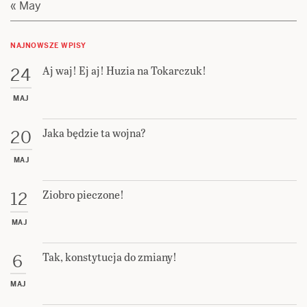
« May
NAJNOWSZE WPISY
Aj waj! Ej aj! Huzia na Tokarczuk!
24
MAJ
Jaka będzie ta wojna?
20
MAJ
Ziobro pieczone!
12
MAJ
Tak, konstytucja do zmiany!
6
MAJ