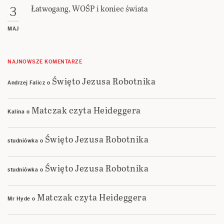
Łatwogang, WOŚP i koniec świata
3
MAJ
NAJNOWSZE KOMENTARZE
Święto Jezusa Robotnika
Andrzej Falicz
o
Matczak czyta Heideggera
Kalina
o
Święto Jezusa Robotnika
studniówka
o
Święto Jezusa Robotnika
studniówka
o
Matczak czyta Heideggera
Mr Hyde
o