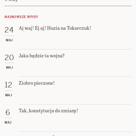
NAJNOWSZE WPISY
Aj waj! Ej aj! Huzia na Tokarczuk!
24
MAJ
Jaka będzie ta wojna?
20
MAJ
Ziobro pieczone!
12
MAJ
Tak, konstytucja do zmiany!
6
MAJ