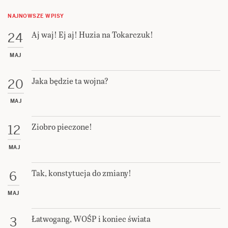
NAJNOWSZE WPISY
Aj waj! Ej aj! Huzia na Tokarczuk!
24
MAJ
Jaka będzie ta wojna?
20
MAJ
Ziobro pieczone!
12
MAJ
Tak, konstytucja do zmiany!
6
MAJ
Łatwogang, WOŚP i koniec świata
3