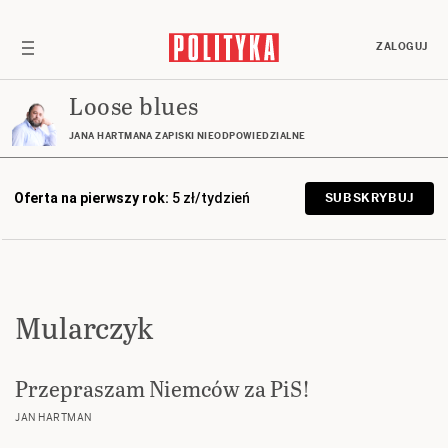
ZALOGUJ
Loose blues
JANA HARTMANA ZAPISKI NIEODPOWIEDZIALNE
Oferta na pierwszy rok:
5 zł/tydzień
SUBSKRYBUJ
Mularczyk
Przepraszam Niemców za PiS!
JAN HARTMAN