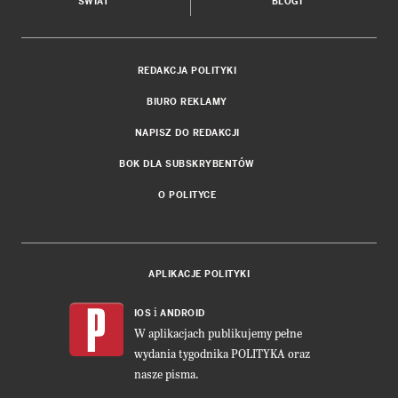
ŚWIAT
BLOGI
REDAKCJA POLITYKI
BIURO REKLAMY
NAPISZ DO REDAKCJI
BOK DLA SUBSKRYBENTÓW
O POLITYCE
APLIKACJE POLITYKI
i
IOS
ANDROID
W aplikacjach publikujemy pełne
wydania tygodnika POLITYKA oraz
nasze pisma.