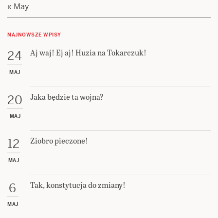
« May
NAJNOWSZE WPISY
Aj waj! Ej aj! Huzia na Tokarczuk!
24
MAJ
Jaka będzie ta wojna?
20
MAJ
Ziobro pieczone!
12
MAJ
Tak, konstytucja do zmiany!
6
MAJ