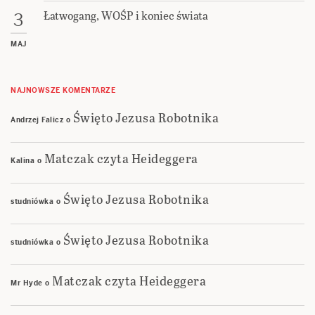
Łatwogang, WOŚP i koniec świata
3
MAJ
NAJNOWSZE KOMENTARZE
Święto Jezusa Robotnika
Andrzej Falicz
o
Matczak czyta Heideggera
Kalina
o
Święto Jezusa Robotnika
studniówka
o
Święto Jezusa Robotnika
studniówka
o
Matczak czyta Heideggera
Mr Hyde
o