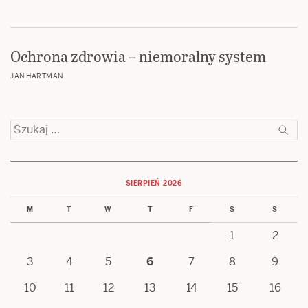
Ochrona zdrowia – niemoralny system
JAN HARTMAN
Szukaj:
SIERPIEŃ 2026
M
T
W
T
F
S
S
1
2
3
4
5
6
7
8
9
10
11
12
13
14
15
16