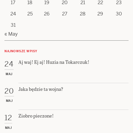
17
18
19
20
21
22
23
24
25
26
27
28
29
30
31
« May
NAJNOWSZE WPISY
Aj waj! Ej aj! Huzia na Tokarczuk!
24
MAJ
Jaka będzie ta wojna?
20
MAJ
Ziobro pieczone!
12
MAJ