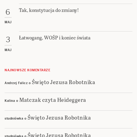
Tak, konstytucja do zmiany!
6
MAJ
Łatwogang, WOŚP i koniec świata
3
MAJ
NAJNOWSZE KOMENTARZE
Święto Jezusa Robotnika
Andrzej Falicz
o
Matczak czyta Heideggera
Kalina
o
Święto Jezusa Robotnika
studniówka
o
Święto Jezusa Robotnika
studniówka
o