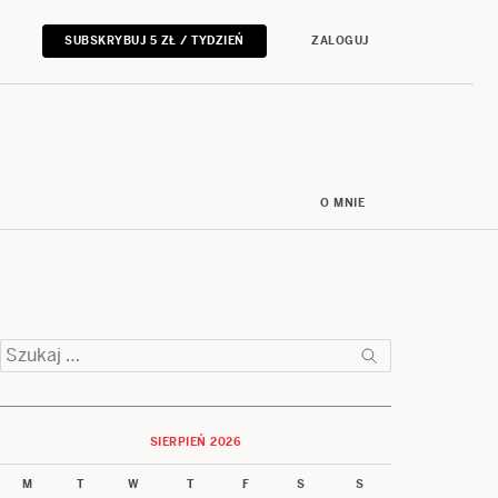
SUBSKRYBUJ 5 ZŁ / TYDZIEŃ
ZALOGUJ
O MNIE
Szukaj:
SIERPIEŃ 2026
M
T
W
T
F
S
S