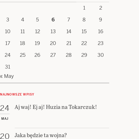
1
2
3
4
5
6
7
8
9
10
11
12
13
14
15
16
17
18
19
20
21
22
23
24
25
26
27
28
29
30
31
« May
NAJNOWSZE WPISY
Aj waj! Ej aj! Huzia na Tokarczuk!
24
MAJ
Jaka będzie ta wojna?
20