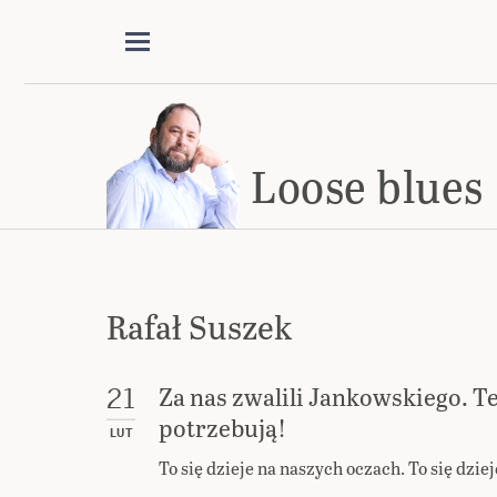
Loose blues
Rafał Suszek
Za nas zwalili Jankowskiego. T
21
potrzebują!
LUT
To się dzieje na naszych oczach. To się dzi