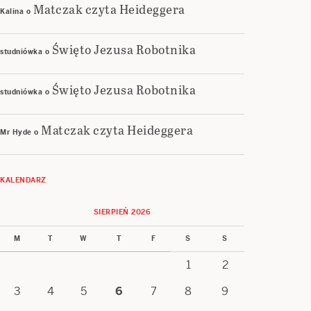
Matczak czyta Heideggera
Kalina
o
Święto Jezusa Robotnika
studniówka
o
Święto Jezusa Robotnika
studniówka
o
Matczak czyta Heideggera
Mr Hyde
o
KALENDARZ
SIERPIEŃ 2026
M
T
W
T
F
S
S
1
2
3
4
5
6
7
8
9