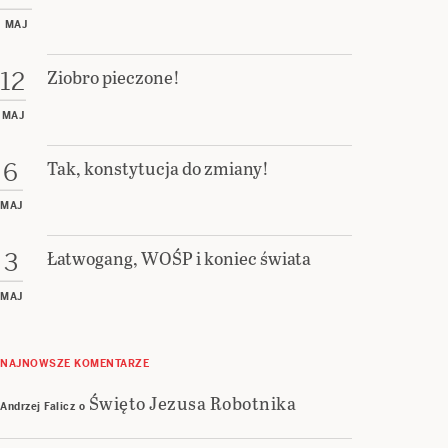
MAJ
Ziobro pieczone!
12
MAJ
Tak, konstytucja do zmiany!
6
MAJ
Łatwogang, WOŚP i koniec świata
3
MAJ
NAJNOWSZE KOMENTARZE
Święto Jezusa Robotnika
Andrzej Falicz
o