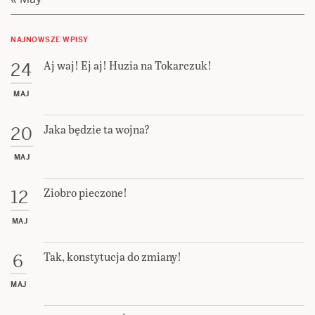
NAJNOWSZE WPISY
Aj waj! Ej aj! Huzia na Tokarczuk!
24
MAJ
Jaka będzie ta wojna?
20
MAJ
Ziobro pieczone!
12
MAJ
Tak, konstytucja do zmiany!
6
MAJ