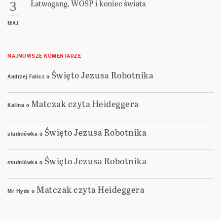
Łatwogang, WOŚP i koniec świata
3
MAJ
NAJNOWSZE KOMENTARZE
Święto Jezusa Robotnika
Andrzej Falicz
o
Matczak czyta Heideggera
Kalina
o
Święto Jezusa Robotnika
studniówka
o
Święto Jezusa Robotnika
studniówka
o
Matczak czyta Heideggera
Mr Hyde
o