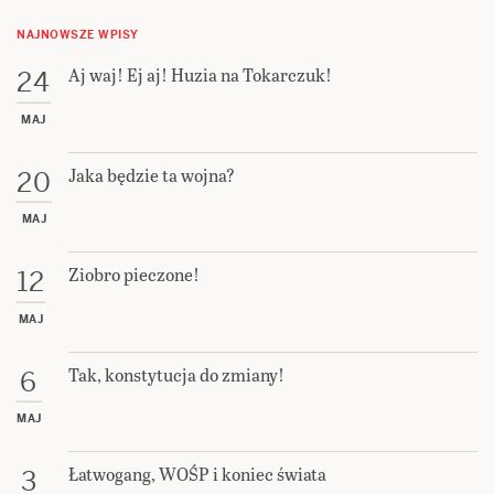
NAJNOWSZE WPISY
Aj waj! Ej aj! Huzia na Tokarczuk!
24
MAJ
Jaka będzie ta wojna?
20
MAJ
Ziobro pieczone!
12
MAJ
Tak, konstytucja do zmiany!
6
MAJ
Łatwogang, WOŚP i koniec świata
3