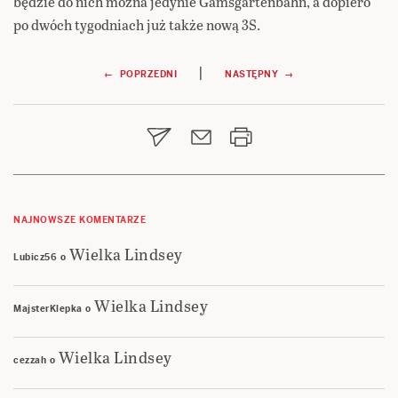
będzie do nich można jedynie Gamsgartenbahn, a dopiero
po dwóch tygodniach już także nową 3S.
Nawigacja
|
← POPRZEDNI
NASTĘPNY →
wpisu
NAJNOWSZE KOMENTARZE
Wielka Lindsey
Lubicz56
o
Wielka Lindsey
MajsterKlepka
o
Wielka Lindsey
cezzah
o