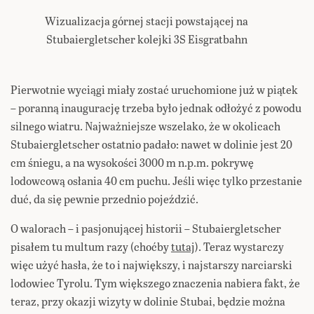
Wizualizacja górnej stacji powstającej na
Stubaiergletscher kolejki 3S Eisgratbahn
Pierwotnie wyciągi miały zostać uruchomione już w piątek
– poranną inaugurację trzeba było jednak odłożyć z powodu
silnego wiatru. Najważniejsze wszelako, że w okolicach
Stubaiergletscher ostatnio padało: nawet w dolinie jest 20
cm śniegu, a na wysokości 3000 m n.p.m. pokrywę
lodowcową osłania 40 cm puchu. Jeśli więc tylko przestanie
duć, da się pewnie przednio pojeździć.
O walorach – i pasjonującej historii – Stubaiergletscher
pisałem tu multum razy (choćby
tutaj
). Teraz wystarczy
więc użyć hasła, że to i największy, i najstarszy narciarski
lodowiec Tyrolu. Tym większego znaczenia nabiera fakt, że
teraz, przy okazji wizyty w dolinie Stubai, będzie można