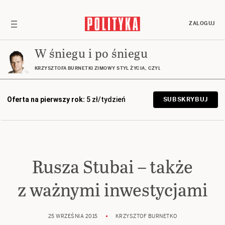
ZALOGUJ
W śniegu i po śniegu
KRZYSZTOFA BURNETKI ZIMOWY STYL ŻYCIA, CZYLI GÓRY, NARTY, DESKA… I
Oferta na pierwszy rok:
5 zł/tydzień
SUBSKRYBUJ
Rusza Stubai – także
z ważnymi inwestycjami
25 WRZEŚNIA 2015
KRZYSZTOF BURNETKO