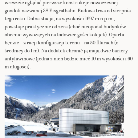
wreszcie oglądać pierwsze konstrukcje nowoczesnej
gondoli nazwanej 3S Eisgratbahn. Budowa trwa od sierpnia
tego roku. Dolna stacja, na wysokości 1697 m n.p.m.,
powstaje praktycznie od zera (choć nieopodal budynków
obecnie wywożących na lodowiec gości kolejek). Oparta
będzie – z racji konfiguracji terenu – na 50 filarach (o
średnicy do 1 m). Na dodatek chronić ją mają dwie bariery
antylawinowe (jedna z nich będzie mieć 10 m wysokości i 60
m długości).