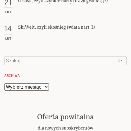
Orawa, czyli szybkie narty tuż za granicą (2)
21
LUT
SkiWelt, czyli ekośnieg świata nart (1)
14
LUT
Szukaj:
ARCHIWA
Archiwa
Oferta powitalna
dla nowych subskrybentów