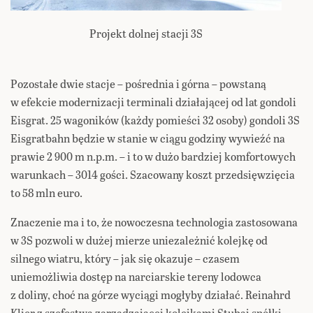
Projekt dolnej stacji 3S
Pozostałe dwie stacje – pośrednia i górna – powstaną
w efekcie modernizacji terminali działającej od lat gondoli
Eisgrat. 25 wagoników (każdy pomieści 32 osoby) gondoli 3S
Eisgratbahn będzie w stanie w ciągu godziny wywieźć na
prawie 2 900 m n.p.m. – i to w dużo bardziej komfortowych
warunkach – 3014 gości. Szacowany koszt przedsięwzięcia
to 58 mln euro.
Znaczenie ma i to, że nowoczesna technologia zastosowana
w 3S pozwoli w dużej mierze uniezależnić kolejkę od
silnego wiatru, który – jak się okazuje – czasem
uniemożliwia dostęp na narciarskie tereny lodowca
z doliny, choć na górze wyciągi mogłyby działać. Reinahrd
Klier z szefostwa zarządzającej kolejkami Stubai spółki