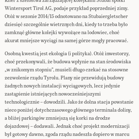
Wintersport Tirol AG, podaje przykład poprzedniej zimy.
Otóż w sezonie 2014/15 odnotowano na Stubaiergletscher
dziesięć szczególnie wietrznych dni, kiedy to trzeba było
zamknąć główne kolejki wywożące na lodowiec, choć
akurat mniejsze wyciągi na samej górze mogły pracować.
Osobną kwestią jest ekologia (i polityka). Otóż inwestorzy,
choć przekonywali, że budowa wpłynie na stan środowiska
„w znikomym stopniu”, musieli długo czekać na stosowne
zezwolenie rządu Tyrolu. Plany nie przewidują budowy
żadnych nowych instalacji wyciągowych, lecz jedynie
zastąpienie istniejących nowocześniejszymi
technologicznie – dowodzili. Jako że dolna stacja powstanie
nieco poniżej dotychczasowego głównego terminala doliny,
a bliżej parkingów zmniejszą się korki na drodze
dojazdowej – dodawali. Jednak choć projekt modernizacji
był gotowy dawno, zgoda rządu nadeszła dopiero w marcu