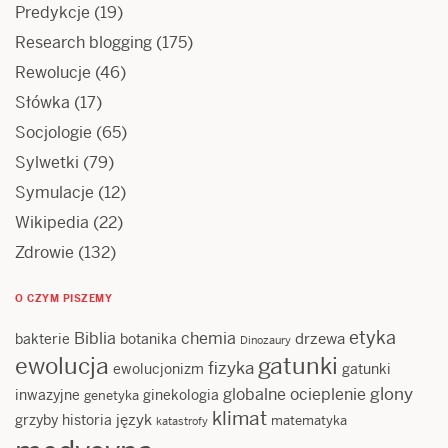
Predykcje
(19)
Research blogging
(175)
Rewolucje
(46)
Słówka
(17)
Socjologie
(65)
Sylwetki
(79)
Symulacje
(12)
Wikipedia
(22)
Zdrowie
(132)
O CZYM PISZEMY
etyka
Biblia
chemia
drzewa
bakterie
botanika
Dinozaury
ewolucja
gatunki
fizyka
ewolucjonizm
gatunki
glony
globalne ocieplenie
inwazyjne
ginekologia
genetyka
klimat
język
grzyby
historia
matematyka
katastrofy