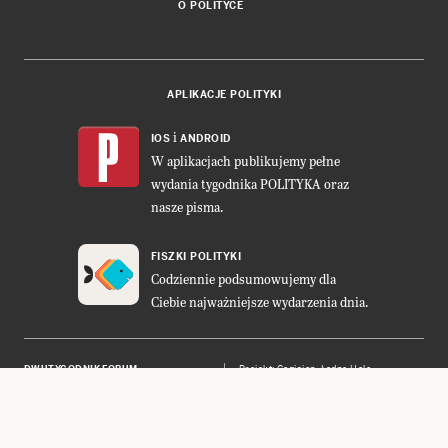
O POLITYCE
APLIKACJE POLITYKI
i
IOS
ANDROID
W aplikacjach publikujemy pełne
wydania tygodnika POLITYKA oraz
nasze pisma.
FISZKI POLITYKI
Codziennie podsumowujemy dla
Ciebie najważniejsze wydarzenia dnia.
DWUTYGODNIK FORUM
Projekt:
Cogision
,
Ładne Halo
POLITYKA INSIGHT
Wykonanie: Vavatech
LEŚNICZÓWKA NIBORK
Prawa autorskie © POLITYKA Sp. z
o.o. S.K.A.