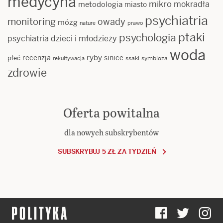
medycyna
mikro
mokradła
metodologia
miasto
psychiatria
monitoring
owady
mózg
nature
prawo
ptaki
psychologia
psychiatria dzieci i młodzieży
woda
ryby
recenzja
sinice
płeć
ssaki
symbioza
rekultywacja
zdrowie
Oferta powitalna
dla nowych subskrybentów
SUBSKRYBUJ 5 ZŁ ZA TYDZIEŃ