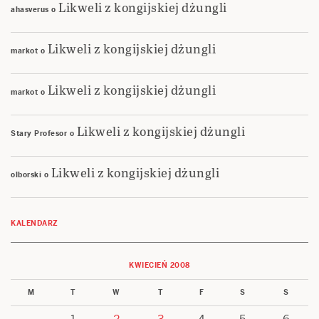
Likweli z kongijskiej dżungli
ahasverus
o
Likweli z kongijskiej dżungli
markot
o
Likweli z kongijskiej dżungli
markot
o
Likweli z kongijskiej dżungli
Stary Profesor
o
Likweli z kongijskiej dżungli
olborski
o
KALENDARZ
KWIECIEŃ 2008
M
T
W
T
F
S
S