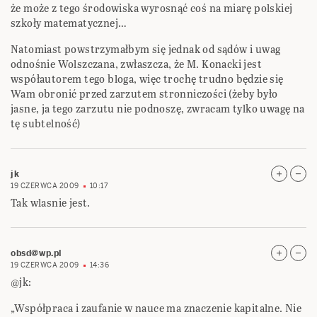
że może z tego środowiska wyrosnąć coś na miarę polskiej
szkoły matematycznej…
Natomiast powstrzymałbym się jednak od sądów i uwag
odnośnie Wolszczana, zwłaszcza, że M. Konacki jest
współautorem tego bloga, więc trochę trudno będzie się
Wam obronić przed zarzutem stronniczości (żeby było
jasne, ja tego zarzutu nie podnoszę, zwracam tylko uwagę na
tę subtelność)
jk
19 CZERWCA 2009
10:17
Tak wlasnie jest.
obsd@wp.pl
19 CZERWCA 2009
14:36
@jk:
„Współpraca i zaufanie w nauce ma znaczenie kapitalne. Nie