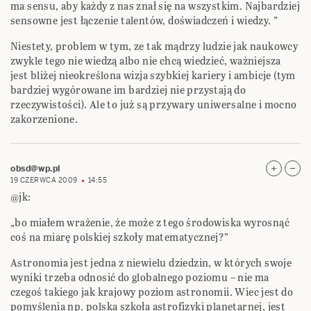
ma sensu, aby każdy z nas znał się na wszystkim. Najbardziej
sensowne jest łączenie talentów, doświadczeń i wiedzy. ”
Niestety, problem w tym, ze tak mądrzy ludzie jak naukowcy
zwykle tego nie wiedzą albo nie chcą wiedzieć, ważniejsza
jest bliżej nieokreślona wizja szybkiej kariery i ambicje (tym
bardziej wygórowane im bardziej nie przystają do
rzeczywistości). Ale to już są przywary uniwersalne i mocno
zakorzenione.
obsd@wp.pl
19 CZERWCA 2009
14:55
@jk:
„bo miałem wrażenie, że może z tego środowiska wyrosnąć
coś na miarę polskiej szkoły matematycznej?”
Astronomia jest jedna z niewielu dziedzin, w których swoje
wyniki trzeba odnosić do globalnego poziomu – nie ma
czegoś takiego jak krajowy poziom astronomii. Wiec jest do
pomyślenia np. polska szkoła astrofizyki planetarnej, jest