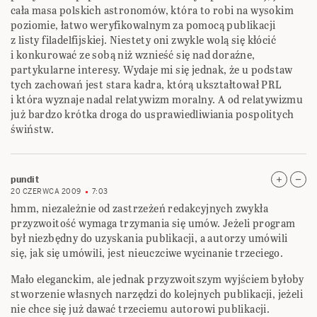
cała masa polskich astronomów, która to robi na wysokim
poziomie, łatwo weryfikowalnym za pomocą publikacji
z listy filadelfijskiej. Niestety oni zwykle wolą się kłócić
i konkurować ze sobą niż wznieść się nad doraźne,
partykularne interesy. Wydaje mi się jednak, że u podstaw
tych zachowań jest stara kadra, którą ukształtował PRL
i która wyznaje nadal relatywizm moralny. A od relatywizmu
już bardzo krótka droga do usprawiedliwiania pospolitych
świństw.
pundit
20 CZERWCA 2009
7:03
hmm, niezależnie od zastrzeżeń redakcyjnych zwykła
przyzwoitość wymaga trzymania się umów. Jeżeli program
był niezbędny do uzyskania publikacji, a autorzy umówili
się, jak się umówili, jest nieuczciwe wycinanie trzeciego.
Mało eleganckim, ale jednak przyzwoitszym wyjściem byłoby
stworzenie własnych narzędzi do kolejnych publikacji, jeżeli
nie chce się już dawać trzeciemu autorowi publikacji.