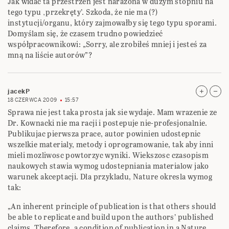
Jak widać ta przestrzeń jest narażona w dużym stopniu na
tego typu ‚przekręty’. Szkoda, że nie ma (?)
instytucji/organu, który zajmowałby się tego typu sporami.
Domyślam się, że czasem trudno powiedzieć
współpracownikowi: „Sorry, ale zrobiłeś mniej i jesteś za
mną na liście autorów”?
jacekP
18 CZERWCA 2009
15:57
Sprawa nie jest taka prosta jak sie wydaje. Mam wrazenie ze
Dr. Kownacki nie ma racji i postepuje nie-profesjonalnie.
Publikujac pierwsza prace, autor powinien udostepnic
wszelkie materialy, metody i oprogramowanie, tak aby inni
mieli mozliwosc powtorzyc wyniki. Wiekszosc czasopism
naukowych stawia wymog udostepniania materialow jako
warunek akceptacji. Dla przykladu, Nature okresla wymog
tak:
„An inherent principle of publication is that others should
be able to replicate and build upon the authors’ published
claims. Therefore, a condition of publication in a Nature