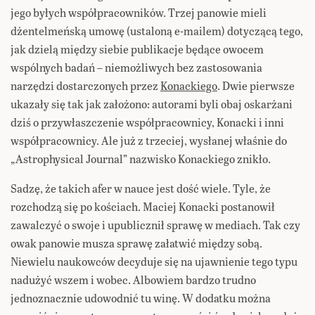
jego byłych współpracowników. Trzej panowie mieli
dżentelmeńską umowę (ustaloną e-mailem) dotyczącą tego,
jak dzielą między siebie publikacje będące owocem
wspólnych badań – niemożliwych bez zastosowania
narzędzi dostarczonych przez
Konackiego
. Dwie pierwsze
ukazały się tak jak założono: autorami byli obaj oskarżani
dziś o przywłaszczenie współpracownicy, Konacki i inni
współpracownicy. Ale już z trzeciej, wysłanej właśnie do
„Astrophysical Journal” nazwisko Konackiego znikło.
Sadzę, że takich afer w nauce jest dość wiele. Tyle, że
rozchodzą się po kościach. Maciej Konacki postanowił
zawalczyć o swoje i upublicznił sprawę w mediach. Tak czy
owak panowie musza sprawę załatwić między sobą.
Niewielu naukowców decyduje się na ujawnienie tego typu
nadużyć wszem i wobec. Albowiem bardzo trudno
jednoznacznie udowodnić tu winę. W dodatku można