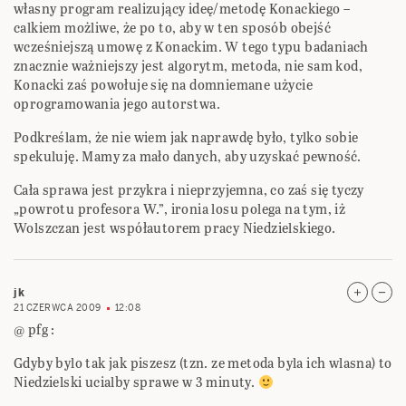
własny program realizujący ideę/metodę Konackiego –
calkiem możliwe, że po to, aby w ten sposób obejść
wcześniejszą umowę z Konackim. W tego typu badaniach
znacznie ważniejszy jest algorytm, metoda, nie sam kod,
Konacki zaś powołuje się na domniemane użycie
oprogramowania jego autorstwa.
Podkreślam, że nie wiem jak naprawdę było, tylko sobie
spekuluję. Mamy za mało danych, aby uzyskać pewność.
Cała sprawa jest przykra i nieprzyjemna, co zaś się tyczy
„powrotu profesora W.”, ironia losu polega na tym, iż
Wolszczan jest współautorem pracy Niedzielskiego.
jk
21 CZERWCA 2009
12:08
@ pfg :
Gdyby bylo tak jak piszesz (tzn. ze metoda byla ich wlasna) to
Niedzielski ucialby sprawe w 3 minuty.