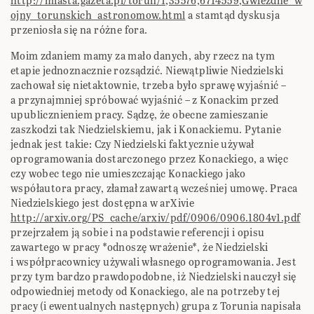
http://miasta.gazeta.pl/torun/1,35576,6714559,Gwiezdne_w
ojny_torunskich_astronomow.html
a stamtąd dyskusja
przeniosła się na różne fora.
Moim zdaniem mamy za mało danych, aby rzecz na tym
etapie jednoznacznie rozsądzić. Niewątpliwie Niedzielski
zachował się nietaktownie, trzeba było sprawę wyjaśnić –
a przynajmniej spróbować wyjaśnić – z Konackim przed
upublicznieniem pracy. Sądzę, że obecne zamieszanie
zaszkodzi tak Niedzielskiemu, jak i Konackiemu. Pytanie
jednak jest takie: Czy Niedzielski faktycznie używał
oprogramowania dostarczonego przez Konackiego, a więc
czy wobec tego nie umieszczając Konackiego jako
współautora pracy, złamał zawartą wcześniej umowę. Praca
Niedzielskiego jest dostępna w arXivie
http://arxiv.org/PS_cache/arxiv/pdf/0906/0906.1804v1.pdf
przejrzałem ją sobie i na podstawie referencji i opisu
zawartego w pracy *odnoszę wrażenie*, że Niedzielski
i współpracownicy używali własnego oprogramowania. Jest
przy tym bardzo prawdopodobne, iż Niedzielski nauczył się
odpowiedniej metody od Konackiego, ale na potrzeby tej
pracy (i ewentualnych następnych) grupa z Torunia napisała