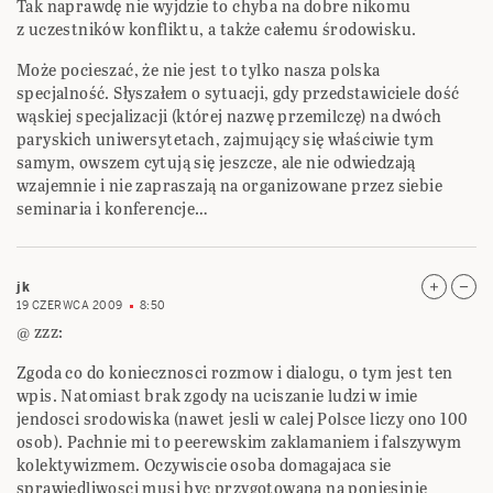
Tak naprawdę nie wyjdzie to chyba na dobre nikomu
z uczestników konfliktu, a także całemu środowisku.
Może pocieszać, że nie jest to tylko nasza polska
specjalność. Słyszałem o sytuacji, gdy przedstawiciele dość
wąskiej specjalizacji (której nazwę przemilczę) na dwóch
paryskich uniwersytetach, zajmujący się właściwie tym
samym, owszem cytują się jeszcze, ale nie odwiedzają
wzajemnie i nie zapraszają na organizowane przez siebie
seminaria i konferencje…
jk
19 CZERWCA 2009
8:50
@ zzz:
Zgoda co do koniecznosci rozmow i dialogu, o tym jest ten
wpis. Natomiast brak zgody na uciszanie ludzi w imie
jendosci srodowiska (nawet jesli w calej Polsce liczy ono 100
osob). Pachnie mi to peerewskim zaklamaniem i falszywym
kolektywizmem. Oczywiscie osoba domagajaca sie
sprawiedliwosci musi byc przygotowana na poniesinie