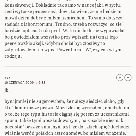
konsekwencji. Dokladnie tak samo w nauce jak i w zyciu.
Jesli wytocze proces sasiadowi, to wiem, ze nie bedzie mi
mowil dzien dobry z milym usmiechem. To samo dotyczy
sasiada z laboratorium. Trudno, trzeba rozwazyc, co sie
bardziej oplaca. Co do prof. W. to nie bede sie wypowiadal,
bo powiedzialem wszystko przy wpisach na temat jego
peerelowskic akcji. Gdybm chcial byc zlosliwy to
zatytulowalym ten wpis ‚Powrot prof. W’, czy cos w tym
rodzaju.
zzz
19 CZERWCA 2009
9:33
jk,
bynajmniej nie sugerowałem, że należy siedzieć cicho, gdy
ktoś łamie nasze prawa. Może źle się wyraziłem, chodziło mi
o to, że tego typu historie ciągną się potem za uczestnikami
sporu, także tymi poszkodowanymi, na zasadzie niesmak
pozostał” oraz że smutnym jest, że do takich spięć dochodzi
właśnie wśród polskich astronomów, bo miałem wrażenie,