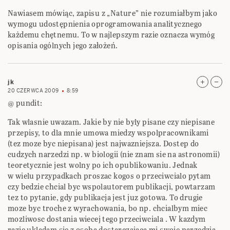
Nawiasem mówiąc, zapisu z „Nature” nie rozumiałbym jako
wymogu udostępnienia oprogramowania analitycznego
każdemu chętnemu. To w najlepszym razie oznacza wymóg
opisania ogólnych jego założeń.
jk
20 CZERWCA 2009
8:59
@ pundit:
Tak wlasnie uwazam. Jakie by nie byly pisane czy niepisane
przepisy, to dla mnie umowa miedzy wspolpracownikami
(tez moze byc niepisana) jest najwazniejsza. Dostep do
cudzych narzedzi np. w biologii (nie znam sie na astronomii)
teoretycznie jest wolny po ich opublikowaniu. Jednak
w wielu przypadkach proszac kogos o przeciwcialo pytam
czy bedzie chcial byc wspolautorem publikacji, powtarzam
tez to pytanie, gdy publikacja jest juz gotowa. To drugie
moze byc troche z wyrachowania, bo np. chcialbym miec
mozliwosc dostania wiecej tego przeciwciala . W kazdym
razie ukladam sie z osoba dostarczajaca mi swoje narzedzia