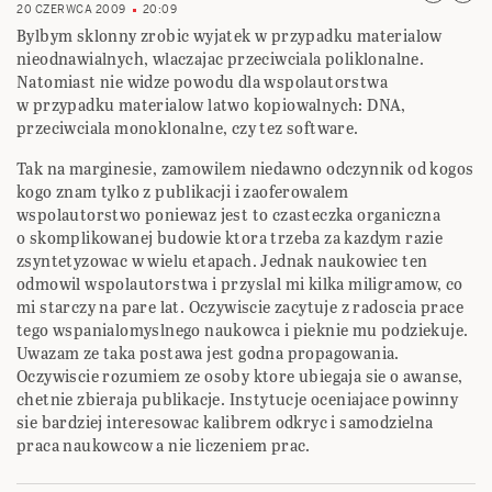
20 CZERWCA 2009
20:09
Bylbym sklonny zrobic wyjatek w przypadku materialow
nieodnawialnych, wlaczajac przeciwciala poliklonalne.
Natomiast nie widze powodu dla wspolautorstwa
w przypadku materialow latwo kopiowalnych: DNA,
przeciwciala monoklonalne, czy tez software.
Tak na marginesie, zamowilem niedawno odczynnik od kogos
kogo znam tylko z publikacji i zaoferowalem
wspolautorstwo poniewaz jest to czasteczka organiczna
o skomplikowanej budowie ktora trzeba za kazdym razie
zsyntetyzowac w wielu etapach. Jednak naukowiec ten
odmowil wspolautorstwa i przyslal mi kilka miligramow, co
mi starczy na pare lat. Oczywiscie zacytuje z radoscia prace
tego wspanialomyslnego naukowca i pieknie mu podziekuje.
Uwazam ze taka postawa jest godna propagowania.
Oczywiscie rozumiem ze osoby ktore ubiegaja sie o awanse,
chetnie zbieraja publikacje. Instytucje oceniajace powinny
sie bardziej interesowac kalibrem odkryc i samodzielna
praca naukowcow a nie liczeniem prac.