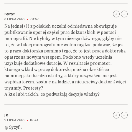
Syzyf
8 LIPCA 2009
20:52
Na jednej (?) z polskich uczelni od niedawna obowiązuje
publikowanie sporej części prac doktorskich w postaci
monografii. Nie byłoby w tym niczego dziwnego, gdyby nie
to, że w takiej monografii nie wolno nigdzie podawać, że jest
to praca doktorska pomimo tego, że to jest praca doktorska
opatrzona nowym wstępem. Podobno wtedy uczelnia
uzyskuje dodatkowe dotacje. W rezultacie promotor,
którego wkład w pracę doktorską można określić co
najmniej jako bardzo istotny, a który oczywiście nie jest
współautorem, zostaje na lodzie, a nieuczciwy doktor święci
tryumfy. Protesty?
A kto lubi takich, co podważają decyzje władzy?
jk
9 LIPCA 2009
10:43
@ Syzyf :