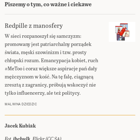
Piszemy o tym, co ważne i ciekawe
Redpille z manosfery
W sieci rozpanoszył się samczyzm:
promowany jest patriarchalny porządek
świata, męski szowinizm i tzw. prosty
chłopski rozum. Emancypacja kobiet, ruch
#MeToo i coraz większe aspiracje pań dały
mężczyznom w kość. Na tę falę, ciągnącą
zresztą z zagranicy, próbują wskoczyć nie
tylko influencerzy, ale też politycy.
MALWINA DZIEDZIC
Jacek Kubiak
Fot.
ibcbulk
, Flickr (CC SA)