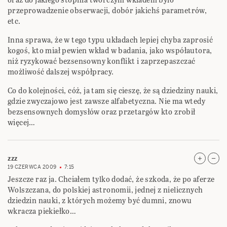
przeprowadzenie obserwacji, dobór jakichś parametrów,
etc.
Inna sprawa, że w tego typu układach lepiej chyba zaprosić
kogoś, kto miał pewien wkład w badania, jako współautora,
niż ryzykować bezsensowny konflikt i zaprzepaszczać
możliwość dalszej współpracy.
Co do kolejności, cóż, ja tam się cieszę, że są dziedziny nauki,
gdzie zwyczajowo jest zawsze alfabetyczna. Nie ma wtedy
bezsensownych domysłów oraz przetargów kto zrobił
więcej…
zzz
19 CZERWCA 2009
7:15
Jeszcze raz ja. Chciałem tylko dodać, że szkoda, że po aferze
Wolszczana, do polskiej astronomii, jednej z nielicznych
dziedzin nauki, z których możemy być dumni, znowu
wkracza piekiełko…