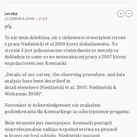
jacekp
21 CZERWCA 2009
17:03
pfg,
To nie moja dziedzina, ale z ciekawosci otworzylem strone
z praca Niedzielski et al 2009 ktora zlokalizowales. Na
stronie 3 jest jednoznaczne stwierdzenie ze metody sa
dokladnie te same co we wczesniejszej pracy z 2007 ktorej
wspolautorem jest Kownacki:
„Details of our survey, the observing procedure, and data
analysis have been described in
detail elsewhere (Niedzielski et al. 2007; Niedzielski &
Wolszczan 2008)”.
Natomiast w Acknowledgement nie znalazlem
podziekowania dla Kownackiego za udostepnienie progamu.
Moje wrazenie jest nastepujace. Kownacki postapil
nieprofesjonalnie zadajac wspolautorstwa na pracach
w ktorej nie bral udzialu. Niedzielski postapil