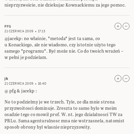
nieprzyzwoicie, nie dziekujac Kownackiemu za jego pomoc.
PFG
21 CZERWCA 2009
17:13
@jacekp: no właśnie, *metoda* jest ta sama, co
u Konackiego, ale nie wiadomo, czy istotnie użyto tego
samego *programu*. Być może nie. Co do twoich wrażeń –
w pełni je podzielam.
jk
21 CZERWCA 2009
18:40
@ pfg & jacekp :
No to podzielmy je we trzech. Tyle, ze dla mnie strona
przyzwoitosci dominuje. Zreszta to samo bylo w moim
osadzie tego co mowil prof. W. nt. jego dzialalnosci TW za
PRLu. Sama agenturalnosc mna nie wstrzasnela, natomist
sposob obrony byl wlasnie nieprzyzowity.