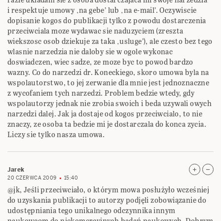
i respektuje umowy ‚na gebe’ lub ‚na e-mail’. Oczywiscie
dopisanie kogos do publikacji tylko z powodu dostarczenia
przeciwciala moze wydawac sie naduzyciem (zreszta
wiekszosc osob dziekuje za taka ‚usluge’), ale czesto bez tego
wlasnie narzedzia nie daloby sie w ogole wykonac
doswiadczen, wiec sadze, ze moze byc to powod bardzo
wazny. Co do narzedzi dr. Koneckiego, skoro umowa byla na
wspolautorstwo, to jej zerwanie dla mnie jest jednoznaczne
z wycofaniem tych narzedzi. Problem bedzie wtedy, gdy
wspolautorzy jednak nie zrobia swoich i beda uzywali owych
narzedzi dalej. Jak ja dostaje od kogos przeciwcialo, to nie
znaczy, ze osoba ta bedzie mi je dostarczala do konca zycia.
Liczy sie tylko nasza umowa.
Jarek
20 CZERWCA 2009
15:40
@jk, Jeśli przeciwciało, o którym mowa posłużyło wcześniej
do uzyskania publikacji to autorzy podjęli zobowiązanie do
udostępniania tego unikalnego odczynnika innym
naukowcom do niekomercyjnych badań naukowych. Dobrym