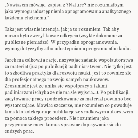
„Nawiasem mówiąc, zapisu z ?Nature? nie rozumiałbym
jako wymogu udostępnienia oprogramowania analitycznego
każdemu chętnemu.”
Taka jest wlasnie intencja, jak ja to rozumiem. Tak aby
mozna bylo zweryfikowac odkrycia (zwykle dokonane za
publiczne pieniadze). W przypadku oprogramowania,
wymog dotyczylby albo udostepniania programu albo kodu.
Jarek ma calkowita racje, nazywajac zadanie wspolautorstwa
za material (juz po publikacji) padliniarstwem. Nie tylko jest
to szkodliwa praktyka dla rozwoju nauki, jest to rowniez zle
dla profesjonalnego rozwoju samych naukowcow.
Zrozumiale jest ze unika sie wspolpracy z takimi
padliniarzami (chyba ze nie ma sie wyjscia…). Po publikacji,
zacytowanie pracy i podziekowanie za material powinno byc
wystarczajace. Mowiac szczerze, nie rozumiem co powoduje
kims kto kolekcjonuje publikacje ze srodkowym autorstwem
za pomoca takiego procederu. Nie rozumiem jaka
przyjemnosc moze komus sprawiac dopisywanie sie do
cudzych prac.