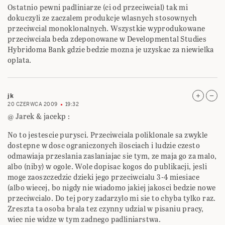
Ostatnio pewni padliniarze (ci od przeciwcial) tak mi
dokuczyli ze zaczalem produkcje wlasnych stosownych
przeciwcial monoklonalnych. Wszystkie wyprodukowane
przeciwciala beda zdeponowane w Developmental Studies
Hybridoma Bank gdzie bedzie mozna je uzyskac za niewielka
oplata.
jk
20 CZERWCA 2009
19:32
@ Jarek & jacekp :
No to jestescie purysci. Przeciwciala poliklonale sa zwykle
dostepne w dosc ograniczonych ilosciach i ludzie czesto
odmawiaja przeslania zaslaniajac sie tym, ze maja go za malo,
albo (niby) w ogole. Wole dopisac kogos do publikacji, jesli
moge zaoszczedzic dzieki jego przeciwcialu 3-4 miesiace
(albo wiecej, bo nigdy nie wiadomo jakiej jakosci bedzie nowe
przeciwcialo. Do tej pory zadarzylo mi sie to chyba tylko raz.
Zreszta ta osoba brala tez czynny udzial w pisaniu pracy,
wiec nie widze w tym zadnego padliniarstwa.