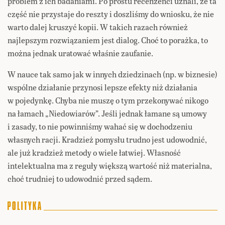
problem z ich badaniami. Po prostu recenzenci uznali, że ta
część nie przystaje do reszty i doszliśmy do wniosku, że nie
warto dalej kruszyć kopii. W takich razach również
najlepszym rozwiązaniem jest dialog. Choć to porażka, to
można jednak uratować właśnie zaufanie.
W nauce tak samo jak w innych dziedzinach (np. w biznesie)
wspólne działanie przynosi lepsze efekty niż działania
w pojedynkę. Chyba nie muszę o tym przekonywać nikogo
na łamach „Niedowiarów”. Jeśli jednak łamane są umowy
i zasady, to nie powinniśmy wahać się w dochodzeniu
własnych racji. Kradzież pomysłu trudno jest udowodnić,
ale już kradzież metody o wiele łatwiej. Własność
intelektualna ma z reguły większą wartość niż materialna,
choć trudniej to udowodnić przed sądem.