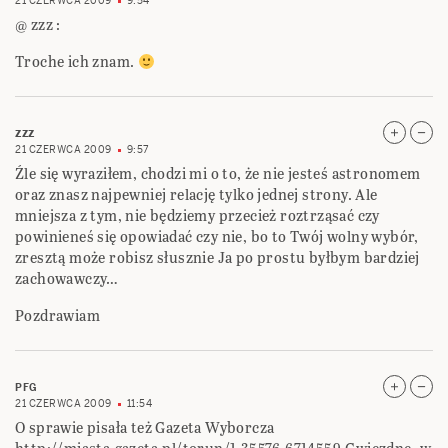
21 CZERWCA 2009
9:54
@ zzz :
Troche ich znam.
zzz
21 CZERWCA 2009
9:57
Źle się wyraziłem, chodzi mi o to, że nie jesteś astronomem
oraz znasz najpewniej relację tylko jednej strony. Ale
mniejsza z tym, nie będziemy przecież roztrząsać czy
powinieneś się opowiadać czy nie, bo to Twój wolny wybór,
zresztą może robisz słusznie Ja po prostu byłbym bardziej
zachowawczy…
Pozdrawiam
PFG
21 CZERWCA 2009
11:54
O sprawie pisała też Gazeta Wyborcza