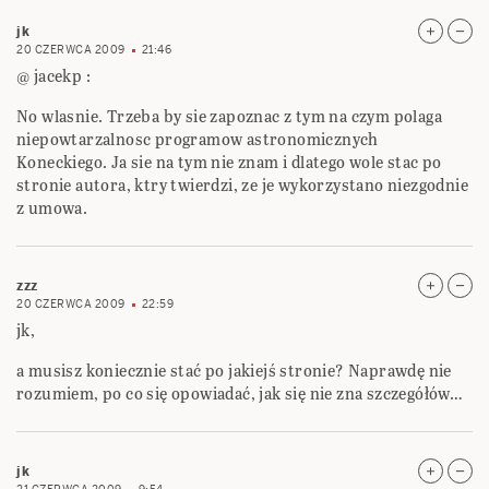
jk
20 CZERWCA 2009
21:46
@ jacekp :
No wlasnie. Trzeba by sie zapoznac z tym na czym polaga
niepowtarzalnosc programow astronomicznych
Koneckiego. Ja sie na tym nie znam i dlatego wole stac po
stronie autora, ktry twierdzi, ze je wykorzystano niezgodnie
z umowa.
zzz
20 CZERWCA 2009
22:59
jk,
a musisz koniecznie stać po jakiejś stronie? Naprawdę nie
rozumiem, po co się opowiadać, jak się nie zna szczegółów…
jk