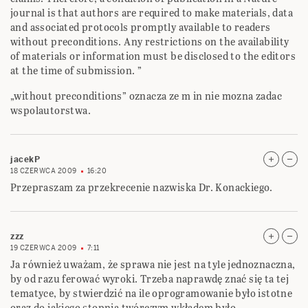
journal is that authors are required to make materials, data
and associated protocols promptly available to readers
without preconditions. Any restrictions on the availability
of materials or information must be disclosed to the editors
at the time of submission. ”
„without preconditions” oznacza ze m in nie mozna zadac
wspolautorstwa.
jacekP
18 CZERWCA 2009
16:20
Przepraszam za przekrecenie nazwiska Dr. Konackiego.
zzz
19 CZERWCA 2009
7:11
Ja również uważam, że sprawa nie jest na tyle jednoznaczna,
by od razu ferować wyroki. Trzeba naprawdę znać się ta tej
tematyce, by stwierdzić na ile oprogramowanie było istotne
oraz do jakiego stopnia twórczym wkładem było