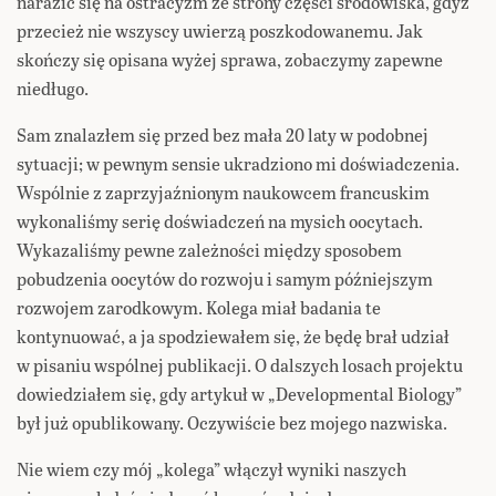
narazić się na ostracyzm ze strony części środowiska, gdyż
przecież nie wszyscy uwierzą poszkodowanemu. Jak
skończy się opisana wyżej sprawa, zobaczymy zapewne
niedługo.
Sam znalazłem się przed bez mała 20 laty w podobnej
sytuacji; w pewnym sensie ukradziono mi doświadczenia.
Wspólnie z zaprzyjaźnionym naukowcem francuskim
wykonaliśmy serię doświadczeń na mysich oocytach.
Wykazaliśmy pewne zależności między sposobem
pobudzenia oocytów do rozwoju i samym późniejszym
rozwojem zarodkowym. Kolega miał badania te
kontynuować, a ja spodziewałem się, że będę brał udział
w pisaniu wspólnej publikacji. O dalszych losach projektu
dowiedziałem się, gdy artykuł w „Developmental Biology”
był już opublikowany. Oczywiście bez mojego nazwiska.
Nie wiem czy mój „kolega” włączył wyniki naszych