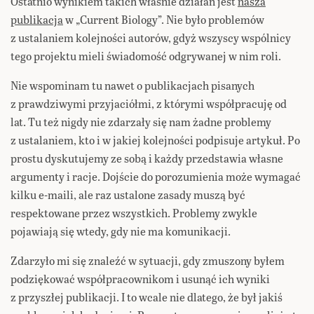
Ostatnio wynikiem takich właśnie działań jest
nasza
publikacja
w „Current Biology”. Nie było problemów
z ustalaniem kolejności autorów, gdyż wszyscy wspólnicy
tego projektu mieli świadomość odgrywanej w nim roli.
Nie wspominam tu nawet o publikacjach pisanych
z prawdziwymi przyjaciółmi, z którymi współpracuję od
lat. Tu też nigdy nie zdarzały się nam żadne problemy
z ustalaniem, kto i w jakiej kolejności podpisuje artykuł. Po
prostu dyskutujemy ze sobą i każdy przedstawia własne
argumenty i racje. Dojście do porozumienia może wymagać
kilku e-maili, ale raz ustalone zasady muszą być
respektowane przez wszystkich. Problemy zwykle
pojawiają się wtedy, gdy nie ma komunikacji.
Zdarzyło mi się znaleźć w sytuacji, gdy zmuszony byłem
podziękować współpracownikom i usunąć ich wyniki
z przyszłej publikacji. I to wcale nie dlatego, że był jakiś